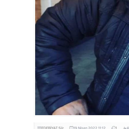
EDEBİYAT
Şiir
19 Nisan 2022 11:12
1
4