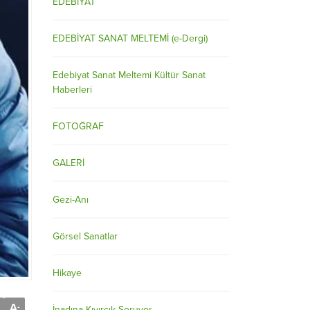
EDEBİYAT
EDEBİYAT SANAT MELTEMİ (e-Dergi)
Edebiyat Sanat Meltemi Kültür Sanat
Haberleri
FOTOĞRAF
GALERİ
Gezi-Anı
Görsel Sanatlar
Hikaye
A
-
İnadına Kıvırcık Soruyor