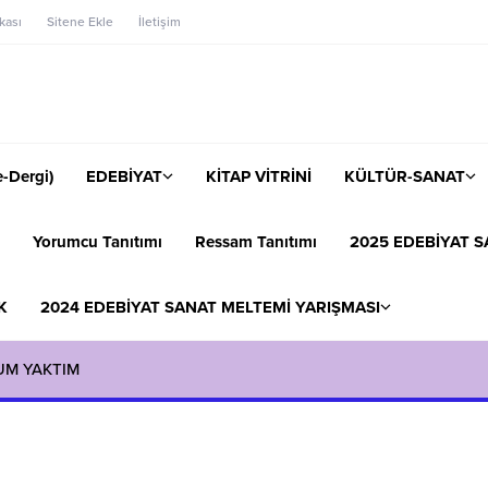
ikası
Sitene Ekle
İletişim
-Dergi)
EDEBİYAT
KİTAP VİTRİNİ
KÜLTÜR-SANAT
Yorumcu Tanıtımı
Ressam Tanıtımı
2025 EDEBİYAT S
K
2024 EDEBİYAT SANAT MELTEMİ YARIŞMASI
UM YAKTIM