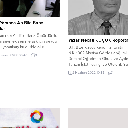
Yanında An Bile Bana
ür
Yanında An Bile Bana ÖmürdürBu
Yazar Necati KÜÇÜK Röporta
ni sevmek seninle aşk için sevda
el yaratılmış kuldurNe olur
B.F. Bize kısaca kendinizi tanıtır m
ir yanaklarıma hasretinden
N.K. 1962 Manisa Gördes doğuml
mmuz 2022 09:46
0
n yaşları durdurBana haydi gel
Demirci Öğretmen Okulu ve Aydı
ylardır durgun solgun duran
Turizm İşletmeciliği ve Otelcilik Y
güldürKalbimden içime ılık ılık
Okulu mezunuyum. İş hayatımı An
2 Haziran 2022 10:38
1
aslı gönlüm buğulu nemli
bölgesindeki otellerde tamamladı
ürGöğsümde özleminden yanan
Emekli turizmciyim. B.F. Yazmaya n
vuran alevlenmiş ateşi
başladığınızdan ve ne kadar zama
oldurup...
yazdığınızdan bahseder misiniz bi
N.K. Bildiğiniz gibi yatılı öğretmen
okullarında öğrenciler,...