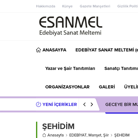
Hakkımızda
Künye
Gazete Manşetleri
Gizlilik Polit
ANASAYFA
EDEBİYAT SANAT MELTEMİ (e
Yazar ve Şair Tanıtımları
Sanatçı Tanıtımı
ORGANİZASYONLAR
GALERİ
ÜYELİ
YENİ İÇERİKLER
GECEYE BİR M
ŞEHİDİM
Anasayfa
EDEBİYAT
,
Manşet
,
Şiir
ŞEHİDİM