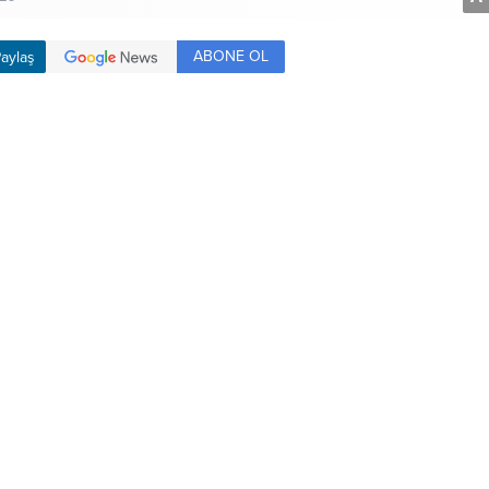
ABONE OL
aylaş