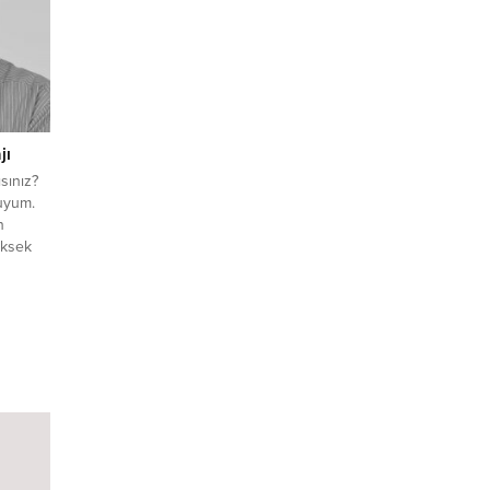
jı
ısınız?
uyum.
n
üksek
talya
m.
asıl
ndır
raz?