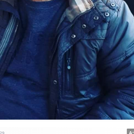
A
+
29