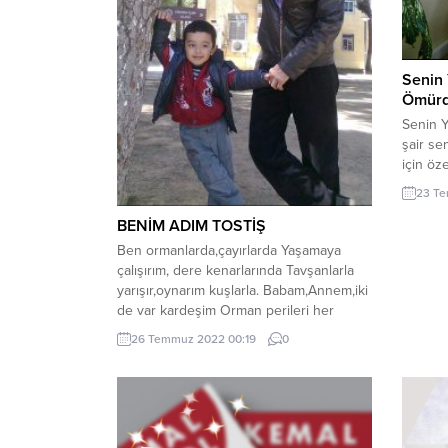
Senin 
Ömürd
Senin 
şair se
için öz
günlerd
23 Te
damlaya
de de a
BENİM ADIM TOSTİŞ
yüzümü 
Ben ormanlarda,çayırlarda Yaşamaya
sızan y
çalışırım, dere kenarlarında Tavşanlarla
gözümd
yarışır,oynarım kuşlarla. Babam,Annem,iki
beni ka
de var kardeşim Orman perileri her
söndürS
akşam Kardeş türküleri söyler Rüzgar
26 Temmuz 2022 00:19
0
perileri her akşam Mutluluk esintisi üfler.
O gün, akşam vakti Ne Orman Perisi Ne
de Rüzgar perisi Gorünmediler. Önce
Orman sustu Sonra kuşlar Sonra da tüm
canlılar. Babam seslendi...