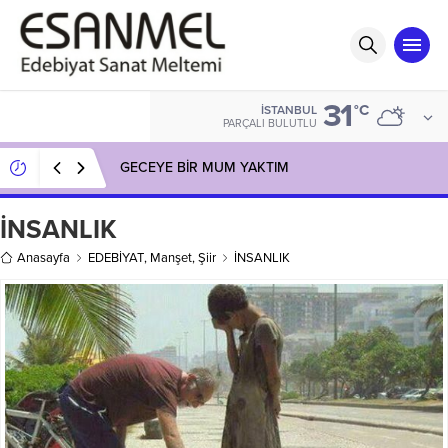
31
°C
İSTANBUL
PARÇALI BULUTLU
GECEYE BİR MUM YAKTIM
İNSANLIK
Anasayfa
EDEBİYAT
,
Manşet
,
Şiir
İNSANLIK