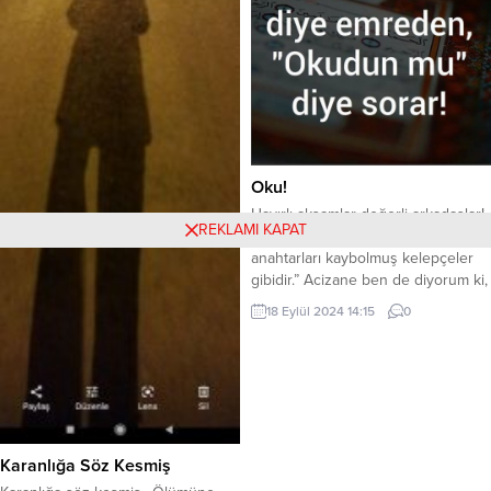
alınmayacaktır. Çünkü toplum,
bir üslupla...
çoğunlukla ilk izlenimi görsellik
üzerinden kurar. Ancak bu...
Oku!
Hayırlı akşamlar değerli arkadaşlar!
REKLAMI KAPAT
Amos Parrish diyor ki: “Alışkanlıklar
anahtarları kaybolmuş kelepçeler
gibidir.” Acizane ben de diyorum ki,
Nasıl bir davranış sergilersen,
18 Eylül 2024 14:15
0
Onunla anılır, onun karşılığını
bulursun… Tabii Amos, bu sözü
yapılan hatalar için söylemiş…
Neden! Çünkü! Hatalar da çok
sıklaşma görülürse, alışkanlık olur.
Alışkanlıklar karakter belirleyicidir!
Aslında insanda hasıl...
Karanlığa Söz Kesmiş