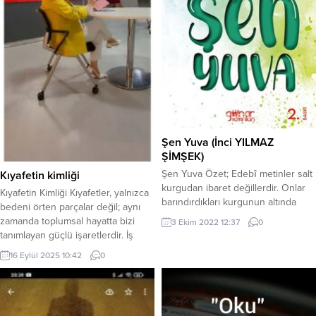
Şen Yuva (İnci YILMAZ
ŞİMŞEK)
Şen Yuva Özet; Edebî metinler salt
Kıyafetin kimliği
kurgudan ibaret değillerdir. Onlar
Kıyafetin Kimliği Kıyafetler, yalnızca
barındırdıkları kurgunun altında
bedeni örten parçalar değil; aynı
toplumda meydana gelen sorunları
zamanda toplumsal hayatta bizi
3 Ekim 2022 12:37
0
da yer verirler. Böylelikle her
tanımlayan güçlü işaretlerdir. İş
roman sosyolojik bir hüviyete
görüşmesine pijama ve terlikle
16 Eylül 2025 10:42
0
sahiptir esasında. İşte İnci Yılmaz
giden birini düşünün. Ne kadar
Şimşek’in birbirinden nadide
bilgili ya da donanımlı olursa olsun,
öykülerini barındırdığı bu kitap da
büyük ihtimalle ciddiye
bu hüviyete nail olan eserlerdendir.
alınmayacak, hatta içeri bile
Çünkü Şimşek her öyküsünde akıcı