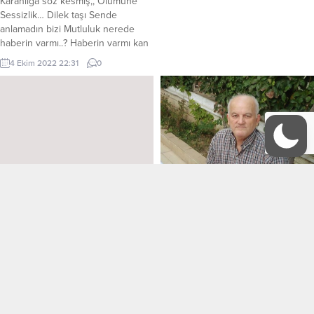
Karanlığa söz kesmiş,, Ölümüne
Sessizlik… Dilek taşı Sende
anlamadın bizi Mutluluk nerede
haberin varmı..? Haberin varmı kan
çöken gözlerin Nemlenmiş boş
4 Ekim 2022 22:31
0
bakışlarının feryadından.. Sen
nereden bileceksin göz yaşı
gecelerini O mahzun karanlık
örtermi sanıyorsun,, Dertlerin bil
cümlesini..? Yürü be sessizliğin
ağlatan çığlığı,, Daha alışamadık
gecenin Acı ile beslenen
saltanatına.. Bir...
BİTMEYEN ÖZLEM
BİTMEYEN ÖZLEM ŞİİR : ALİ ERDİN
SESLENDİREN : SERNİL DESTİNA
FON : BİR AYRILIK BİR YOKSULLUK
HİÇ DÜŞÜNMEDEN
BİR ÖLÜM Görseller & Fon
… Gecenin bir yarısı zaman Yine
alıntıdır…. BİTMEYEN ÖZLEM Artık
29 Ocak 2023 23:34
0
usul usul yağıyor yağmur Göz
sen yoksun Yürüdüğüm
kapaklarım kapanıyor Yavaş yavaş
kaldırımlarda Dertleştiğim loş
Aklımda sen varsın diyeceğim ama
sokaklarda Ben hala sensiz gibiyim.
Yalan Yarın Neler yapacağımı
Gözyaşlarım söz dinlemez,
11 Nisan 2026 18:09
0