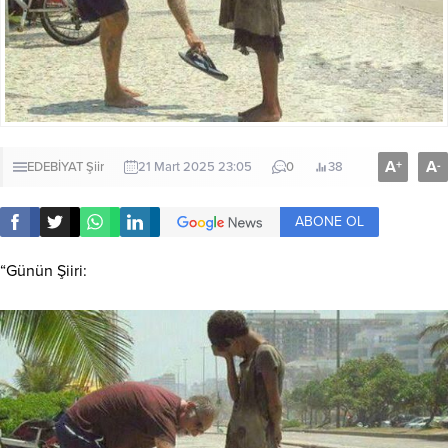
A
A
+
-
EDEBİYAT
Şiir
21 Mart 2025 23:05
0
38
ABONE OL
“Günün Şiiri: