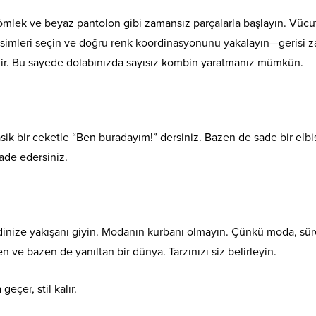
gömlek ve beyaz pantolon gibi zamansız parçalarla başlayın. Vücu
esimleri seçin ve doğru renk koordinasyonunu yakalayın—gerisi z
lir. Bu sayede dolabınızda sayısız kombin yaratmanız mümkün.
ik bir ceketle “Ben buradayım!” dersiniz. Bazen de sade bir elbi
ade edersiniz.
dinize yakışanı giyin. Modanın kurbanı olmayın. Çünkü moda, sür
n ve bazen de yanıltan bir dünya. Tarzınızı siz belirleyin.
eçer, stil kalır.