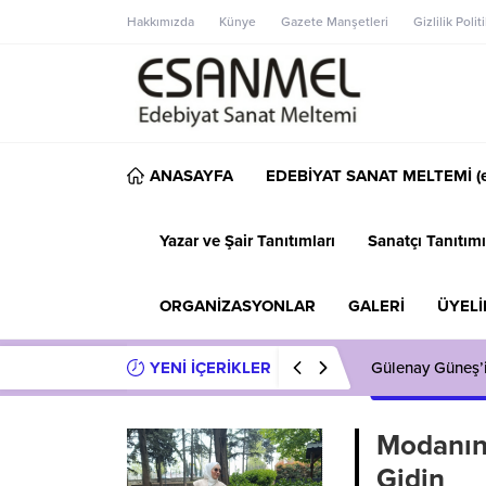
Hakkımızda
Künye
Gazete Manşetleri
Gizlilik Polit
ANASAYFA
EDEBİYAT SANAT MELTEMİ (e
Yazar ve Şair Tanıtımları
Sanatçı Tanıtımı
ORGANİZASYONLAR
GALERİ
ÜYELİ
YENİ İÇERİKLER
Gülenay Güneş’
Modanın 
Gidin