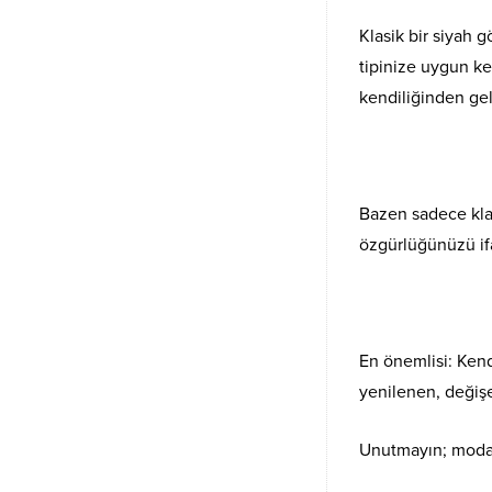
Klasik bir siyah 
tipinize uygun k
kendiliğinden ge
Bazen sadece klas
özgürlüğünüzü if
En önemlisi: Ken
yenilenen, değişe
Unutmayın; moda g