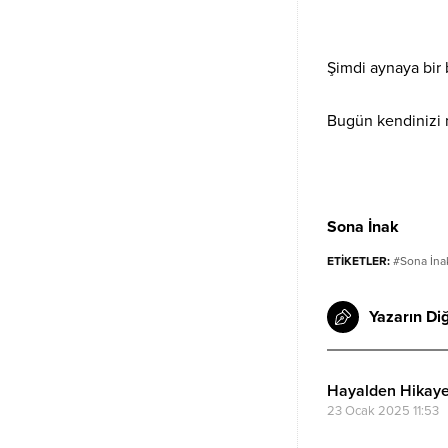
Şimdi aynaya bir
Bugün kendinizi n
Sona İnak
ETİKETLER:
#Sona İnak
Yazarın Diğ
Hayalden Hikay
23 Ocak 2025 11:53