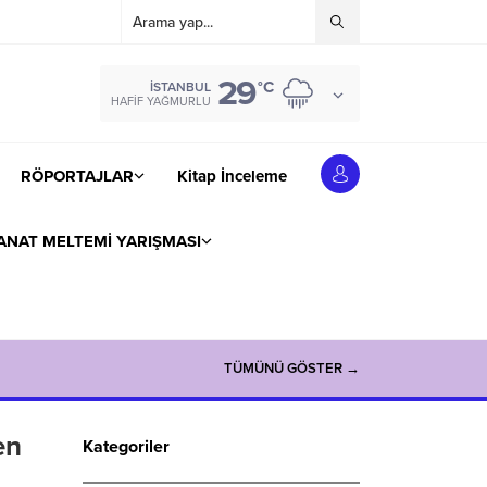
29
°C
İSTANBUL
HAFIF YAĞMURLU
RÖPORTAJLAR
Kitap İnceleme
ANAT MELTEMİ YARIŞMASI
TÜMÜNÜ GÖSTER →
en
Kategoriler