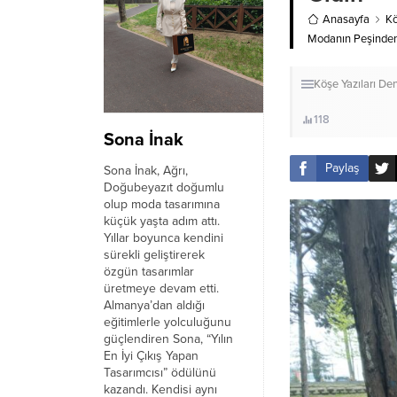
Anasayfa
Kö
Modanın Peşinden D
Köşe Yazıları
Den
118
Sona İnak
Paylaş
Sona İnak, Ağrı,
Doğubeyazıt doğumlu
olup moda tasarımına
küçük yaşta adım attı.
Yıllar boyunca kendini
sürekli geliştirerek
özgün tasarımlar
üretmeye devam etti.
Almanya’dan aldığı
eğitimlerle yolculuğunu
güçlendiren Sona, “Yılın
En İyi Çıkış Yapan
Tasarımcısı” ödülünü
kazandı. Kendisi aynı