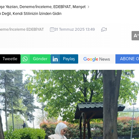
şe Yazıları
,
Deneme/İnceleme
,
EDEBİYAT
,
Manşet
eğil, Kendi Stilinizin İzinden Gidin
eme/İnceleme
EDEBİYAT
31 Temmuz 2025 13:49
1
A
+
ABONE O
Tweetle
Gönder
Paylaş