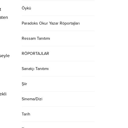
Öykü
t
aten
Paradoks Okur Yazar Röportajları
Ressam Tanıtımı
RÖPORTAJLAR
seyle
Sanatçı Tanıtımı
Şiir
ekli
Sinema/Dizi
Tarih