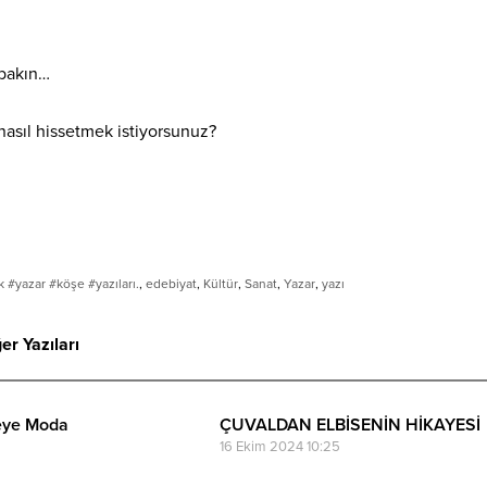
 bakın…
asıl hissetmek istiyorsunuz?
 #yazar #köşe #yazıları.
,
edebiyat
,
Kültür
,
Sanat
,
Yazar
,
yazı
er Yazıları
eye Moda
ÇUVALDAN ELBİSENİN HİKAYESİ
16 Ekim 2024 10:25