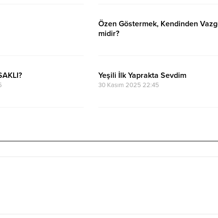
Özen Göstermek, Kendinden Vaz
midir?
22 Mayıs 2026 10:41
SAKLI?
Yeşili İlk Yaprakta Sevdim
5
30 Kasım 2025 22:45