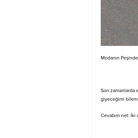
Modanın Peşinden 
Son zamanlarda e
giyeceğimi bilem
Cevabım net: İki