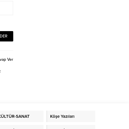
vap Ver
z
KÜLTÜR-SANAT
Köşe Yazıları