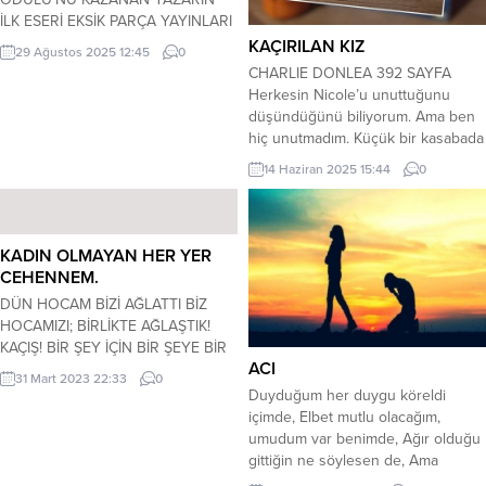
İLK ESERİ EKSİK PARÇA YAYINLARI
TARAFINDAN KİTAP OLARAK
KAÇIRILAN KIZ
29 Ağustos 2025 12:45
0
BASILACAK.(SON BAŞVURU
CHARLIE DONLEA 392 SAYFA
TARİHİ.15 EKİM 2025 ÇARŞAMBA)…
Herkesin Nicole’u unuttuğunu
KERİM ÖZBEKLER GAZETECİ-
düşündüğünü biliyorum. Ama ben
YAZAR-ŞAİR-EDEBİYATÇI -
hiç unutmadım. Küçük bir kasabada
Yarışmanın konusu, vicdan’dır.
yaşayan iki lise öğrencisi genç kız,
14 Haziran 2025 15:44
0
-Ödül, öykü türünde kitabı
bir gece aniden ortadan kaybolur.
yayımlanmamış 18 yaş üzeri yazar
Kasaba şerifinin başarılı ve zeki kızı
ve yazar adaylarına açıktır. (Diğer
Megan ile asi ve kural tanımaz
türlerde kitabı yayımlanmış olmak,
Nicole, kumsalda düzenlenen bir
KADIN OLMAYAN HER YER
başvurmaya engel değildir.) -Ödüle,
partide görülmüştür en son. Tüm
CEHENNEM.
iki...
arama çalışmaları...
DÜN HOCAM BİZİ AĞLATTI BİZ
HOCAMIZI; BİRLİKTE AĞLAŞTIK!
KAÇIŞ! BİR ŞEY İÇİN BİR ŞEYE BİR
ACI
ŞEYDEN KENDİNDEN KENDİNE Mİ
31 Mart 2023 22:33
0
YOKSA…? BÜYÜK
Duyduğum her duygu köreldi
ÇOĞUNLUĞUNUN ORTAK
içimde, Elbet mutlu olacağım,
DUYGUSU… AMA ÖYLE GELİYOR
umudum var benimde, Ağır olduğu
Kİ KADIN OLMAYAN HER YER
gittiğin ne söylesen de, Ama
CEHENNEM… “Elbette yine
unutma bu acı ikimize de yeter,