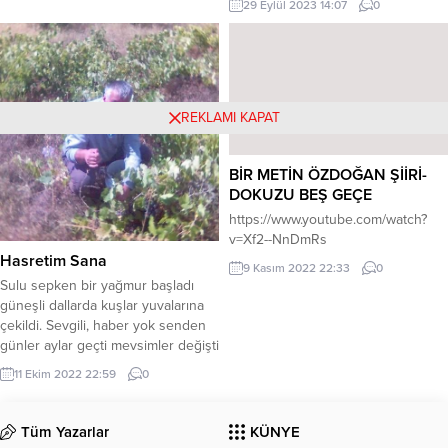
29 Eylül 2023 14:07
0
baharlar gelecek, Fakat odunlar
elbette, Ayrılmak zor geldi ikimize
çiçek açmayacak! Akıl, mantık,
de, Anılar yakıyor içimizi her saniye,
muhakeme ve eleştirel düşünceyle
Ediyorum dua gel diye, Ama
Barışmayan her inanç...
unutma bu acı geçmez, gelsen de
Sinem Şahin
REKLAMI KAPAT
BİR METİN ÖZDOĞAN ŞİİRİ-
DOKUZU BEŞ GEÇE
https://www.youtube.com/watch?
v=Xf2--NnDmRs
Hasretim Sana
9 Kasım 2022 22:33
0
Sulu sepken bir yağmur başladı
güneşli dallarda kuşlar yuvalarına
çekildi. Sevgili, haber yok senden
günler aylar geçti mevsimler değişti
gelmedin Eylül’de yeşerdi asmalar
11 Ekim 2022 22:59
0
saklayıp karabüzgülü üzümlerini
allanır elma ağaçlarda senin
yanaklarındır Dağlar yankılanır
Tüm Yazarlar
KÜNYE
yalnızlık sesimden can çekişir