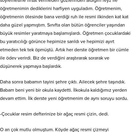
söylemesine fırsat vermeden gözlerinden aldığım feyz ile
öğretmenimin dediklerini harfiyen uyguladım. Öğretmenim,
öğretmenin ötesinde bana verdiği ruh ile resmi ilkinden kat kat
daha güzel yapmıştım. Sınıfta olan bütün öğrenciler yaşından
büyük resimler yaratmaya başlamışlardı. Öğretmen çocuklardaki
bu yaratıcılığı görünce hepimize sarıldı ve hepimizi ayırt
etmeden tek tek öpmüştü. Artık her derste öğretmen bir cümle
ile ödev verirdi. Biz de verdiğini araştırarak sorarak ve
düşünerek yapmaya başlardık.
Daha sonra babamın tayini şehre çıktı. Ailecek şehre taşındık.
Babam beni yeni bir okula kaydetti. İlkokula kaldığımız yerden
devam ettim. İlk derste yeni öğretmenim de aynı soruyu sordu.
-Çocuklar resim defterinize bir ağaç resmi çizin, dedi.
O an çok mutlu olmuştum. Köyde ağaç resmi çizmeyi