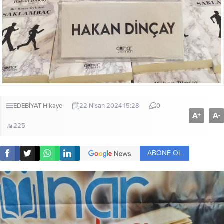
EDEBİYAT
Hikaye
22 Nisan 2024 15:28
0
A
A
+
-
225
ABONE OL