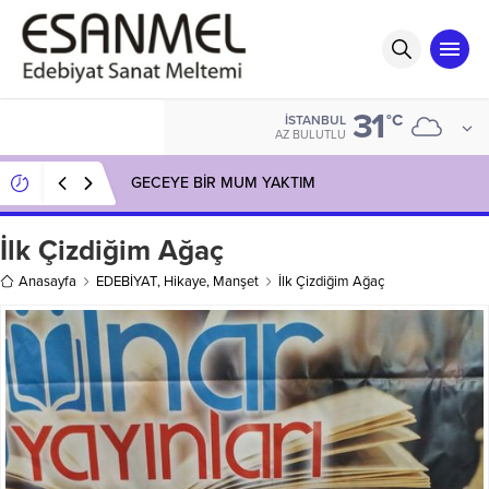
31
°C
İSTANBUL
AZ BULUTLU
GECEYE BİR MUM YAKTIM
İlk Çizdiğim Ağaç
Anasayfa
EDEBİYAT
,
Hikaye
,
Manşet
İlk Çizdiğim Ağaç