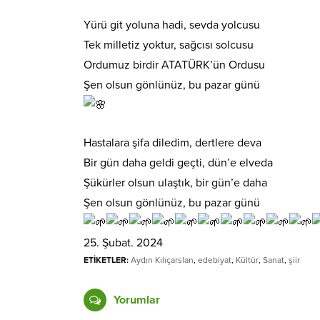
Yürü git yoluna hadi, sevda yolcusu
Tek milletiz yoktur, sağcısı solcusu
Ordumuz birdir ATATÜRK’ün Ordusu
Şen olsun gönlünüz, bu pazar günü
Hastalara şifa diledim, dertlere deva
Bir gün daha geldi geçti, dün’e elveda
Şükürler olsun ulaştık, bir gün’e daha
Şen olsun gönlünüz, bu pazar günü
25. Şubat. 2024
ETİKETLER:
Aydın Kılıçarslan
,
edebiyat
,
Kültür
,
Sanat
,
şiir
Yorumlar