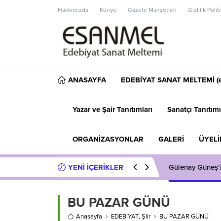
Hakkımızda
Künye
Gazete Manşetleri
Gizlilik Polit
ANASAYFA
EDEBİYAT SANAT MELTEMİ (e
Yazar ve Şair Tanıtımları
Sanatçı Tanıtımı
ORGANİZASYONLAR
GALERİ
ÜYELİ
YENİ İÇERİKLER
Gülenay Güneş’
BU PAZAR GÜNÜ
Anasayfa
EDEBİYAT
,
Şiir
BU PAZAR GÜNÜ