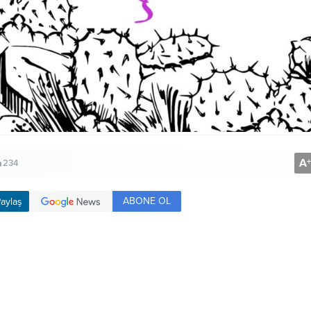
A
+
234
ABONE OL
aylaş