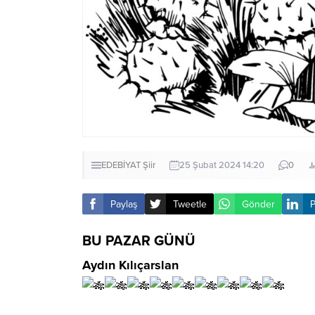
EDEBİYAT
Şiir
25 Şubat 2024 14:20
0
Paylaş
Tweetle
Gönder
P
BU PAZAR GÜNÜ
Aydın Kılıçarslan