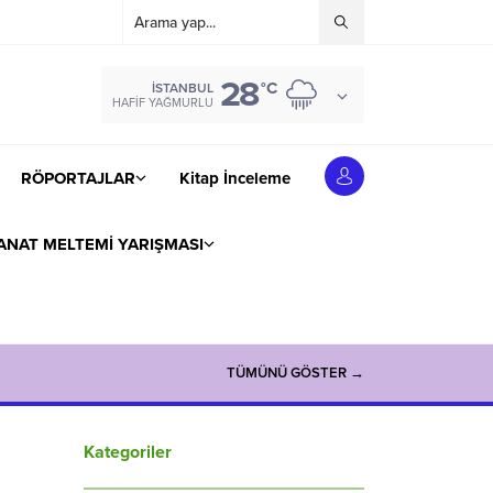
28
°C
İSTANBUL
HAFIF YAĞMURLU
RÖPORTAJLAR
Kitap İnceleme
ANAT MELTEMİ YARIŞMASI
TÜMÜNÜ GÖSTER →
Kategoriler