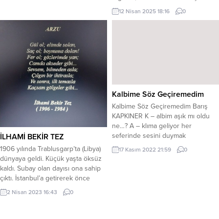
rastlamadığımız bu kitabı
12 Nisan 2025 18:16
0
başlangıçta çok severek
okuduğumu söyleyemem. Fakat
ilerledikçe konu sizi içine almaya
başlıyor. Balkanlar’ın Gorki’si
denilen yazarın, yayınlanmış 70 in
üzerinde eseri bulunmaktadır. Bu
kitabın ilk kısmı Romanya’da, ikinci
kısmı ise...
Kalbime Söz Geçiremedim
Kalbime Söz Geçiremedim Barış
KAPKINER K – albim aşık mı oldu
ne…? A – klıma geliyor her
seferinde sesini duymak
İLHAMİ BEKİR TEZ
istercesine, L – eyla’sını bekleyen
1906 yılında Trablusgarp’ta (Libya)
17 Kasım 2022 21:59
0
Mecnun gibiyim sanki, B – aktığım
dünyaya geldi. Küçük yaşta öksüz
herkesde görüyor gibiyim senin
kaldı. Subay olan dayısı ona sahip
suretini, İ – çtim de kafam mı güzel
çıktı. İstanbul’a getirerek önce
acaba dedim kendi kendime, M –
mahalle mektebine, ardından özel
2 Nisan 2023 16:43
0
erhaba...
bir okula yerleştirdi. Dayısı
Çanakkale Savaşınde şehit
düşünce, Yetimler Yurduna verildi.