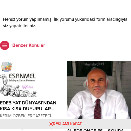
Henüz yorum yapılmamış. İlk yorumu yukarıdaki form aracılığıyla
siz yapabilirsiniz.
Benzer Konular
EDEBİYAT DÜNYASI’NDAN
KISA KISA DUYURULAR…
KERİM ÖZBEKLERGAZETECİ-
YAZAR-ŞAİR-EDEBİYATÇI AŞK
REKLAMI KAPAT
YAZARI VE ŞAİRİ MUSTAFA ÇİFCİ
AİLEDE ÖNCE EŞ – SONRA