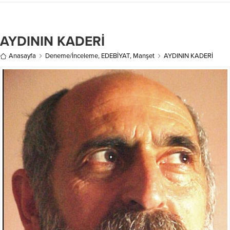
İstanbul Muallim Mektebini bitirerek
Bolu’da öğretmenliğe başladı. 1954
yılında İzmir’de öğretmenlik
AYDININ KADERİ
görevini tamamladı ve emekli
oldu....
Anasayfa
Deneme/İnceleme
,
EDEBİYAT
,
Manşet
AYDININ KADERİ