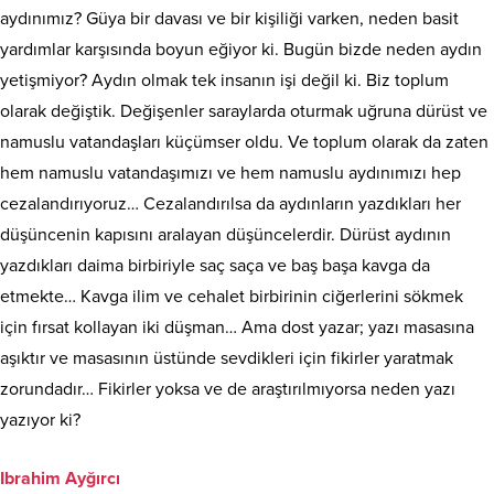
aydınımız? Güya bir davası ve bir kişiliği varken, neden basit
yardımlar karşısında boyun eğiyor ki. Bugün bizde neden aydın
yetişmiyor? Aydın olmak tek insanın işi değil ki. Biz toplum
olarak değiştik. Değişenler saraylarda oturmak uğruna dürüst ve
namuslu vatandaşları küçümser oldu. Ve toplum olarak da zaten
hem namuslu vatandaşımızı ve hem namuslu aydınımızı hep
cezalandırıyoruz… Cezalandırılsa da aydınların yazdıkları her
düşüncenin kapısını aralayan düşüncelerdir. Dürüst aydının
yazdıkları daima birbiriyle saç saça ve baş başa kavga da
etmekte… Kavga ilim ve cehalet birbirinin ciğerlerini sökmek
için fırsat kollayan iki düşman… Ama dost yazar; yazı masasına
aşıktır ve masasının üstünde sevdikleri için fikirler yaratmak
zorundadır… Fikirler yoksa ve de araştırılmıyorsa neden yazı
yazıyor ki?
Ibrahim Ayğırcı