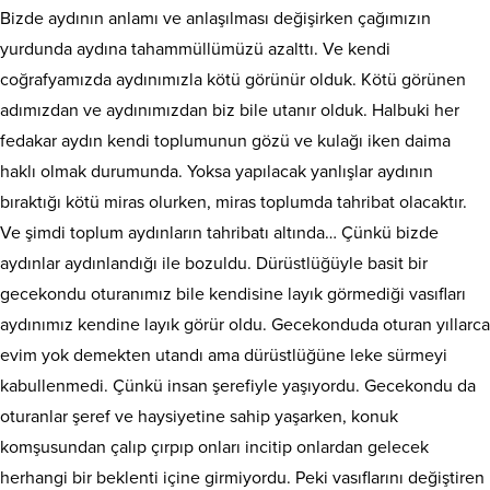
Bizde aydının anlamı ve anlaşılması değişirken çağımızın
yurdunda aydına tahammüllümüzü azalttı. Ve kendi
coğrafyamızda aydınımızla kötü görünür olduk. Kötü görünen
adımızdan ve aydınımızdan biz bile utanır olduk. Halbuki her
fedakar aydın kendi toplumunun gözü ve kulağı iken daima
haklı olmak durumunda. Yoksa yapılacak yanlışlar aydının
bıraktığı kötü miras olurken, miras toplumda tahribat olacaktır.
Ve şimdi toplum aydınların tahribatı altında… Çünkü bizde
aydınlar aydınlandığı ile bozuldu. Dürüstlüğüyle basit bir
gecekondu oturanımız bile kendisine layık görmediği vasıfları
aydınımız kendine layık görür oldu. Gecekonduda oturan yıllarca
evim yok demekten utandı ama dürüstlüğüne leke sürmeyi
kabullenmedi. Çünkü insan şerefiyle yaşıyordu. Gecekondu da
oturanlar şeref ve haysiyetine sahip yaşarken, konuk
komşusundan çalıp çırpıp onları incitip onlardan gelecek
herhangi bir beklenti içine girmiyordu. Peki vasıflarını değiştiren