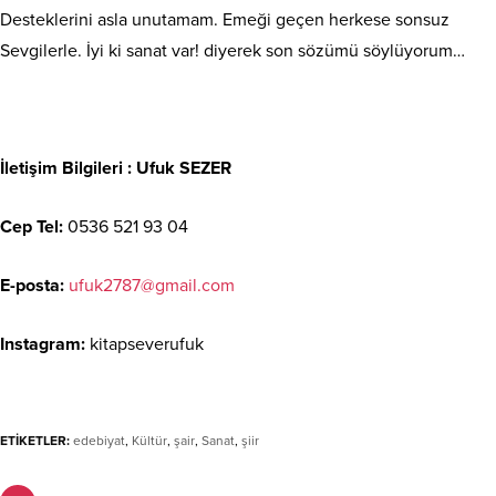
Desteklerini asla unutamam. Emeği geçen herkese sonsuz
Sevgilerle. İyi ki sanat var! diyerek son sözümü söylüyorum…
İletişim Bilgileri : Ufuk SEZER
Cep Tel:
0536 521 93 04
E-posta:
ufuk2787@gmail.com
Instagram:
kitapseverufuk
ETİKETLER:
edebiyat
,
Kültür
,
şair
,
Sanat
,
şiir