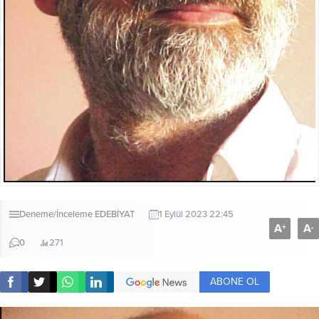
Deneme/İnceleme
EDEBİYAT
1 Eylül 2023 22:45
A
A
+
-
0
271
ABONE OL