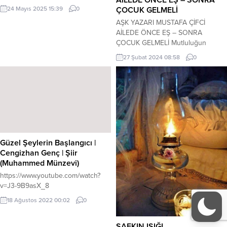
İSTANBUL SARIYER’DE
ÇOCUK GELMELİ
24 Mayıs 2025 15:39
0
OKUYUCULARI İÇİN KİTAP
AŞK YAZARI MUSTAFA ÇİFCİ
İMZALAYACAK… 24 Mayıs 2025
AİLEDE ÖNCE EŞ – SONRA
Cumartesi günü,
ÇOCUK GELMELİ Mutluluğun
saat.14.00’de;12.Sarıyer Edebiyat
kaynağı evde başlar Aile sevginiz
Günleri-Haydar Aliyev Parkı
27 Şubat 2024 08:58
0
artsın… Karınızın, kocanızın kıymeti
Kireçburnu-İstanbul adresinde, Aşk
sağlıkta yaşansın… Evde önce eş
Yazarı Mustafa Çifci okuyucuları için
gelmeli, sonra çocuklar… Hastane
kitap imzalayacaktır, ilgilenenlere
odasına düşmeye görün! Pijamanızı
önemle duyurulur. YAZAR MELİH
değiştirecek tek kişi eşiniz
ERGEN İZMİR’DE OKUYUCULARI
olacaktır… İnsana en yakını eşi
İLE SÖYLEŞİ DE BULUNACAK VE
olmalıdır. * Eşinizden sakladığınız
YENİ ÇIKAN KİTABI...
bir sır olmasın, Gizli,...
Güzel Şeylerin Başlangıcı |
Cengizhan Genç | Şiir
(Muhammed Münzevi)
https://www.youtube.com/watch?
v=J3-9B9asX_8
18 Ağustos 2022 00:02
0
ŞAFKIN IŞIĞI