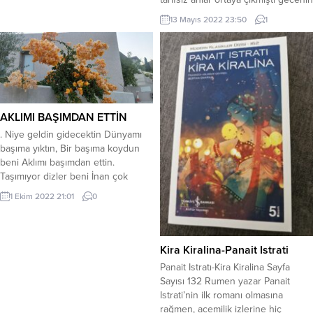
Menfaat ilişkisi çöker sofralara,
02 de bir anda yeni yeni hisler
Çatal bıçak değil, gözler konuşur
13 Mayıs 2022 23:50
1
yaşıyordum değişik bu durum
orada. Kimse...
karşısında herkesin yanı başımda
toplamış endişeli, telaşlı, korku
içinde hastane gidelim vakit
kaybetmeden acile çabuk gidelim
gömleğimi getir pantolonu çabuk...
AKLIMI BAŞIMDAN ETTİN
. Niye geldin gidecektin Dünyamı
başıma yıktın, Bir başıma koydun
beni Aklımı başımdan ettin.
Taşımıyor dizler beni İnan çok
özledim seni, Ölmeden giydim
1 Ekim 2022 21:01
0
kefeni Canımı tenimden ettin.
Hasret akşamları deli Ordan Ora
savuruyor, Kapıldım özlem seline
Yaprak gibi sürüklüyor. Ozan
Kira Kiralina-Panait Istrati
Abidinin hali Görseydim o mah
Panait Istratı-Kira Kiralina Sayfa
cemali Güzelliğin ne manalı Aklımı...
Sayısı 132 Rumen yazar Panait
Istrati’nin ilk romanı olmasına
rağmen, acemilik izlerine hiç