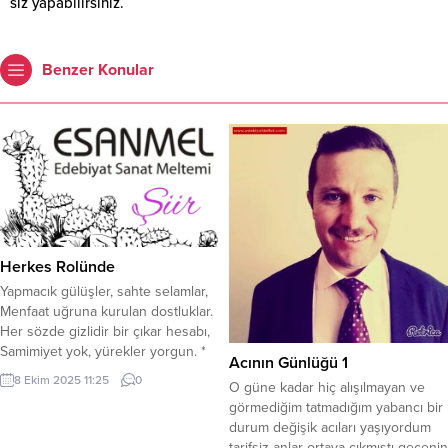
siz yapabilirsiniz.
Benzer Konular
Herkes Rolünde
Yapmacık gülüşler, sahte selamlar,
Menfaat uğruna kurulan dostluklar.
Her sözde gizlidir bir çıkar hesabı,
Samimiyet yok, yürekler yorgun. *
Acının Günlüğü 1
Rol yapar herkes, yüzünde maske,
8 Ekim 2025 11:25
0
O güne kadar hiç alışılmayan ve
Gerçekten uzak, sözleri sahte.
görmediğim tatmadığım yabancı bir
İkiyüzlü bir dünya dönüyor böyle,
durum değişik acıları yaşıyordum
İnsan insana yabancı olmuş iyice. *
tarifsiz anlar ortaya çıkmıştı gecenin