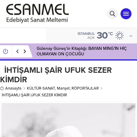
30
°C
İSTANBUL
AÇIK
Gülenay Güneş’in Kitaplığı: BAYAN MİNG’İN HİÇ
OLMAYAN ON ÇOCUĞU
İHTİŞAMLI ŞAİR UFUK SEZER
KİMDİR
Anasayfa
KÜLTÜR-SANAT
,
Manşet
,
RÖPORTAJLAR
İHTİŞAMLI ŞAİR UFUK SEZER KİMDİR