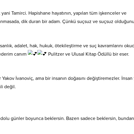
 yani Tamirci. Hapishane hayatının, yapılan tüm işkenceler ve
inanmasada, dik duran bir adam. Çünkü suçsuz ve suçsuz olduğun
nsanlık, adalet, hak, hukuk, ötekileştirme ve suç kavramlarını oku
r ederim canım
Pulitzer ve Ulusal Kitap Ödüllü bir eser.
ilir Yakov İvanoviç, ama bir insanın doğasını değiştiremezler. İnsan
li değil.
ik dolu günler boyunca beklersin. Bazen sadece beklersin, bunda