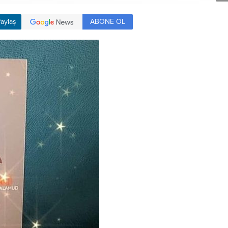
ABONE OL
aylaş