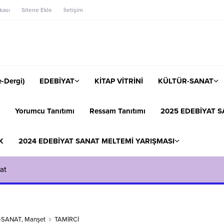
ikası
Sitene Ekle
İletişim
-Dergi)
EDEBİYAT
KİTAP VİTRİNİ
KÜLTÜR-SANAT
Yorumcu Tanıtımı
Ressam Tanıtımı
2025 EDEBİYAT S
K
2024 EDEBİYAT SANAT MELTEMİ YARIŞMASI
at
-SANAT
,
Manşet
TAMİRCİ