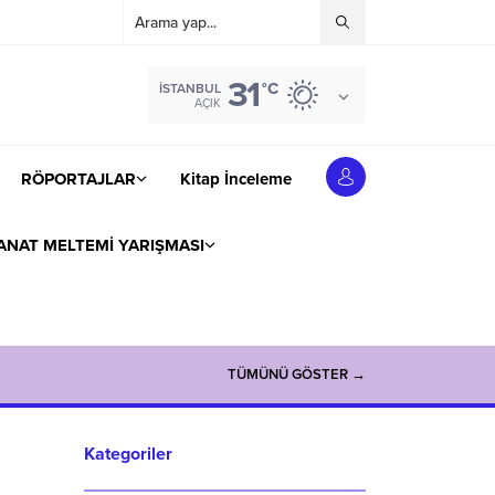
31
°C
İSTANBUL
AÇIK
RÖPORTAJLAR
Kitap İnceleme
ANAT MELTEMİ YARIŞMASI
TÜMÜNÜ GÖSTER →
Kategoriler