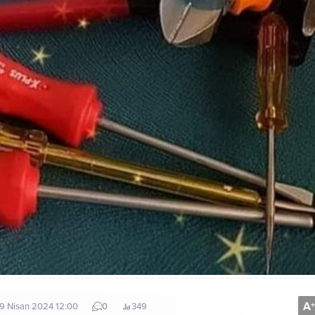
A
+
9 Nisan 2024 12:00
0
349