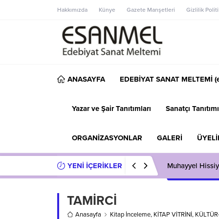
Hakkımızda
Künye
Gazete Manşetleri
Gizlilik Polit
ANASAYFA
EDEBİYAT SANAT MELTEMİ (e
Yazar ve Şair Tanıtımları
Sanatçı Tanıtımı
ORGANİZASYONLAR
GALERİ
ÜYELİ
YENİ İÇERİKLER
Muhayyel Hissiy
TAMİRCİ
Anasayfa
Kitap İnceleme
,
KİTAP VİTRİNİ
,
KÜLTÜR