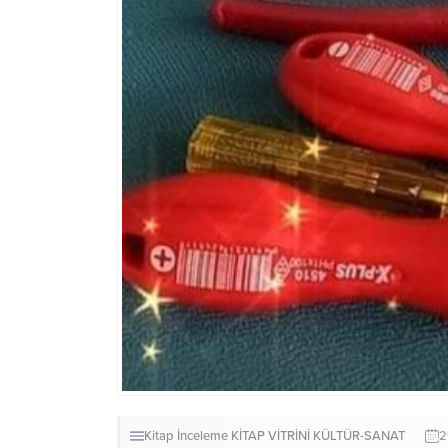
Kitap İnceleme
KİTAP VİTRİNİ
KÜLTÜR-SANAT
2