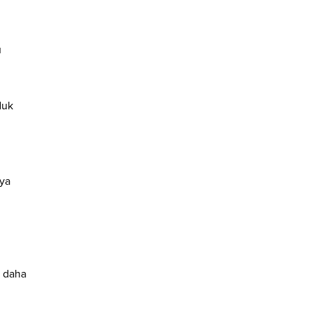
u
duk
 ya
n daha