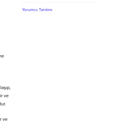
Yorumcu Tanıtımı
ne
laşıp,
ir ve
tur.
r ve