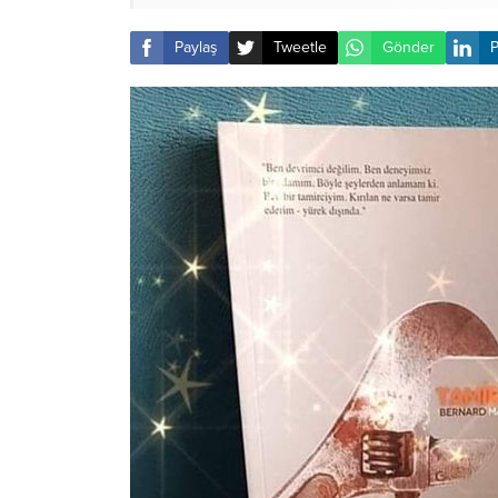
Paylaş
Tweetle
Gönder
P