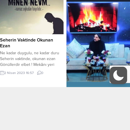
sözünün dördünü Ulu orta
dillendirme derdini Hızlı koşup...
Seherin Vaktinde Okunan
Ezan
Ne kadar duygulu, ne kadar duru
Seherin vaktinde, okunan ezan
Gönüllerdir elbet ! Mekânı yeri
Seherin vaktinde, okunan ezan Aldı
2 Nisan 2023 16:57
0
götürdü bak, beni nereye Kurtlar
zarar verdi, bakın sürüye Güzel
günler gelirmi, acep geriye?
Seherin vaktinde, okunan ezan
Duygular katarak, hissiyat ile Fırsat
KATİL KİM
vermeyelim, artık kötüye
Şükretmeyi bilmiyoruz, ne diye?...
Hak yiyenleri; Yamacımdan
yuvarlıyorum Nefretim üflüyor
nefesimi, Seyre dalıyorum Ağız
tavanımdan bir anda hız alıyor