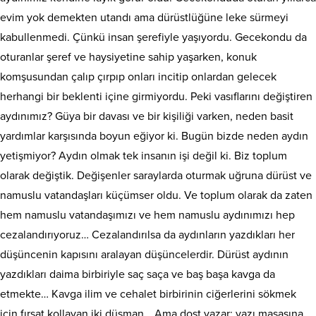
evim yok demekten utandı ama dürüstlüğüne leke sürmeyi
kabullenmedi. Çünkü insan şerefiyle yaşıyordu. Gecekondu da
oturanlar şeref ve haysiyetine sahip yaşarken, konuk
komşusundan çalıp çırpıp onları incitip onlardan gelecek
herhangi bir beklenti içine girmiyordu. Peki vasıflarını değiştiren
aydınımız? Güya bir davası ve bir kişiliği varken, neden basit
yardımlar karşısında boyun eğiyor ki. Bugün bizde neden aydın
yetişmiyor? Aydın olmak tek insanın işi değil ki. Biz toplum
olarak değiştik. Değişenler saraylarda oturmak uğruna dürüst ve
namuslu vatandaşları küçümser oldu. Ve toplum olarak da zaten
hem namuslu vatandaşımızı ve hem namuslu aydınımızı hep
cezalandırıyoruz… Cezalandırılsa da aydınların yazdıkları her
düşüncenin kapısını aralayan düşüncelerdir. Dürüst aydının
yazdıkları daima birbiriyle saç saça ve baş başa kavga da
etmekte… Kavga ilim ve cehalet birbirinin ciğerlerini sökmek
için fırsat kollayan iki düşman… Ama dost yazar; yazı masasına