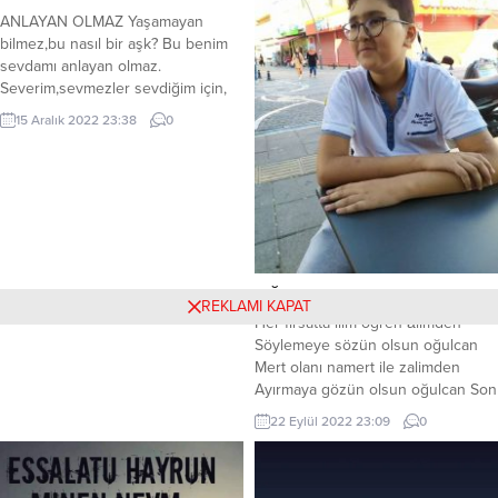
Öz Türkçeden kopamaz; kimisi de
ANLAYAN OLMAZ Yaşamayan
sürekli yeni nüanslar bulma
bilmez,bu nasıl bir aşk? Bu benim
peşindedir. Bana...
sevdamı anlayan olmaz.
Severim,sevmezler sevdiğim için,
Bu benim sevdamı anlayan olmaz.
15 Aralık 2022 23:38
0
Söz geçmez gönlüme,dinlemez
beni, Tam yürekten sever,öldürür
kini, Anlatmam yaşarım,içimde seni,
Bu benim sevdamı,anlayan olmaz.
Bitsin derim bitmez,depreşir her
gün, Anılar gözümde birleşir her
gün, Gönül bir bahçedir,yeşerir her
gün,...
OĞULLARA
REKLAMI KAPAT
Her fırsatta ilim öğren âlimden
Söylemeye sözün olsun oğulcan
Mert olanı namert ile zalimden
Ayırmaya gözün olsun oğulcan Son
sözünü önce deme sakın ha Kırılan
22 Eylül 2022 23:09
0
kalp aynı atmaz bir daha Öfke diner
iş değişir sabaha Barışmaya yüzün
olsun oğulcan İçinde tut beş