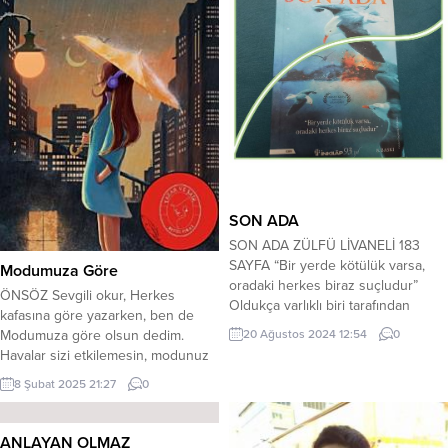
SON ADA
SON ADA ZÜLFÜ LİVANELİ 183
SAYFA “Bir yerde kötülük varsa,
Modumuza Göre
oradaki herkes biraz suçludur”
ÖNSÖZ Sevgili okur, Herkes
Oldukça varlıklı biri tarafından
kafasına göre yazarken, ben de
alınan bir ada. Sonrasında bu adaya
20 Ağustos 2024 12:54
0
Modumuza göre olsun dedim.
yapılan 40 ev ve bu evlere
Havalar sizi etkilemesin, modunuz
yerleşen kimi emekli, kimi
her zaman iyi olsun. Aslında yeni
geçmişinden kaçan, kimi büyük
8 Şubat 2025 21:27
0
trend bir söz ‘Modumuz’ demek.
şehrin karmaşasından bıkmış 40
Modaya uyalım biz de. Edebiyatçılar
aile. Ne adanın adı var ne de ada...
bazen ikiye ayrılır, biri eskiden ve
ANLAYAN OLMAZ