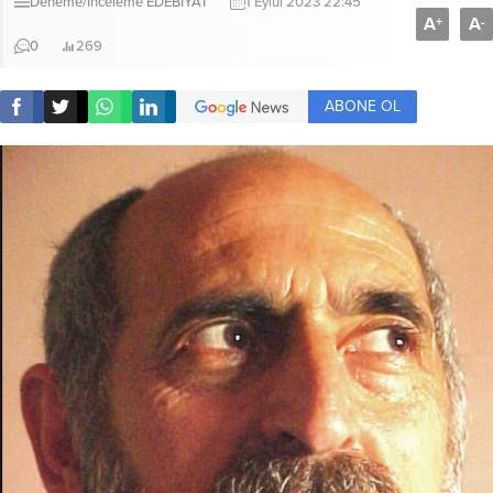
Deneme/İnceleme
EDEBİYAT
1 Eylül 2023 22:45
A
A
+
-
0
269
ABONE OL