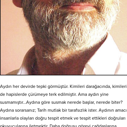
Aydın her devirde tepki görmüştür. Kimileri darağacında, kimileri
de hapislerde çürümeye terk edilmiştir. Ama aydın yine
susmamıştır…Aydına göre susmak nerede başlar, nerede biter?
Aydına sorarsanız; Tarih mutlak bir tarafsızlık ister. Aydının amacı
insanlarla olayları doğru tespit etmek ve tespit ettikleri doğruları
okuyucularına iletmektir. Daha doğrusu görevi çağdaşlarına