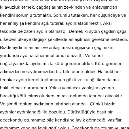
kılavuzluk etmek, çağdaşlarının zevkinden ve anlayışından
kendini sorumlu tutmaktır.
Sorumlu tutarken, her düşünceye ve
her anlayışa kendini açık tutarak aydınlatabilmektir. Aksi
takdirde de zaten aydın olamazdı. Demek ki aydın çağdan çağa,
ülkeden ülkeye değişik şekillerde anlaşılması gerekmemektedir.
Bizde aydının anlamı ve anlaşılması değişirken çağımızın
yurdunda aydına tahammüllümüzü azalttı. Ve kendi
coğrafyamızda aydınımızla kötü görünür olduk. Kötü görünen
adımızdan ve aydınımızdan biz bile utanır olduk. Halbuki her
fedakar aydın kendi toplumunun gözü ve kulağı iken daima
haklı olmak durumunda. Yoksa yapılacak yanlışlar aydının
bıraktığı kötü miras olurken, miras toplumda tahribat olacaktır.
Ve şimdi toplum aydınların tahribatı altında… Çünkü bizde
aydınlar aydınlandığı ile bozuldu. Dürüstlüğüyle basit bir
gecekondu oturanımız bile kendisine layık görmediği vasıfları
aydınımız kendine layık görür oldu. Gecekonduda oturan yıllarca