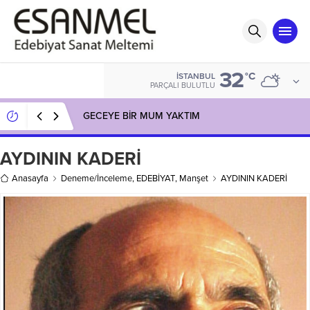
32
°C
İSTANBUL
PARÇALI BULUTLU
GECEYE BİR MUM YAKTIM
AYDININ KADERİ
Anasayfa
Deneme/İnceleme
,
EDEBİYAT
,
Manşet
AYDININ KADERİ