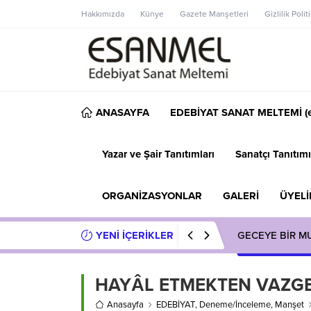
Hakkımızda
Künye
Gazete Manşetleri
Gizlilik Polit
ANASAYFA
EDEBİYAT SANAT MELTEMİ (e
Yazar ve Şair Tanıtımları
Sanatçı Tanıtımı
ORGANİZASYONLAR
GALERİ
ÜYELİ
YENİ İÇERİKLER
GECEYE BİR M
HAYÂL ETMEKTEN VAZ
Anasayfa
EDEBİYAT
,
Deneme/İnceleme
,
Manşet