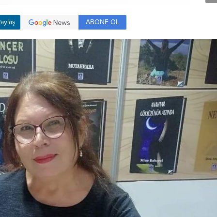
ABONE OL
aylaş