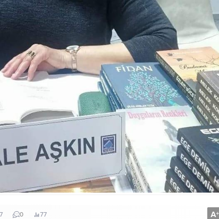
A
+
7
0
77