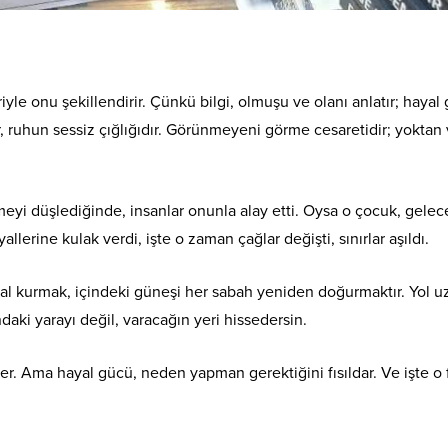
riyle onu şekillendirir. Çünkü bilgi, olmuşu ve olanı anlatır; hayal
r, ruhun sessiz çığlığıdır. Görünmeyeni görme cesaretidir; yoktan 
eyi düşlediğinde, insanlar onunla alay etti. Oysa o çocuk, gelec
llerine kulak verdi, işte o zaman çağlar değişti, sınırlar aşıldı.
l kurmak, içindeki güneşi her sabah yeniden doğurmaktır. Yol u
ındaki yarayı değil, varacağın yeri hissedersin.
r. Ama hayal gücü, neden yapman gerektiğini fısıldar. Ve işte o fı