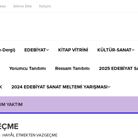
ikası
Sitene Ekle
İletişim
-Dergi)
EDEBİYAT
KİTAP VİTRİNİ
KÜLTÜR-SANAT
Yorumcu Tanıtımı
Ressam Tanıtımı
2025 EDEBİYAT S
K
2024 EDEBİYAT SANAT MELTEMİ YARIŞMASI
UM YAKTIM
GEÇME
HAYÂL ETMEKTEN VAZGEÇME