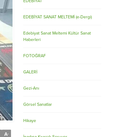
EDEBİYAT
EDEBİYAT SANAT MELTEMİ (e-Dergi)
Edebiyat Sanat Meltemi Kültür Sanat
Haberleri
FOTOĞRAF
GALERİ
Gezi-Anı
Görsel Sanatlar
Hikaye
A
-
İnadına Kıvırcık Soruyor