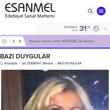
31
°C
İSTANBUL
AÇIK
Gülenay Güneş’in Kitaplığı: Korku
BAZI DUYGULAR
Anasayfa
Şiir
,
EDEBİYAT
,
Manşet
BAZI DUYGULAR