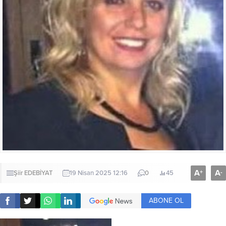
A
A
+
-
Şiir
EDEBİYAT
19 Nisan 2025 12:16
0
45
ABONE OL