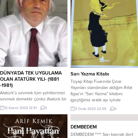
DÜNYA’DA TEK UYGULAMA
Sarı Yazma Kitabı
OLAN ATATÜRK YILI- (1881
Tüyap Kitap Fuarında Çınar
-1981)
Yayınları standından aldığım Rıfat
Atatürk’ü sevmek tüm şehitlerimizi
Ilgaz’ın “Sarı Yazma” kitabını
sevmek demektir çünkü Atatürk bir
(geçtiğimiz aralık ayı içinde
kişi ismi değil, tüm vatanı adıdır.
yitirdiğimiz) Oğul Aydın Ilgaz’a
12 Kasım 2025 12:51
0
3 Ocak 2023 22:55
0
Atatürk, yönetim şekli demektir.
imzalatırken, kitabımı da imzalayıp
Atatürk kadar saygı görülen başka
kendisine takdim etmiştim. “Köy
bir lider yoktur tüm Dünya’da…
Enstitüleri içimizde bir yaradır.
DEMBEDEM
Atatürk, eşi benzeri olmayan tek
Okuyacağım Salih Bey” derken
DEMBEDEM ^^^ Sarı kasnak dert
devlet adamdır. * UNESCO-
tarihe vesika olsun diye bir de