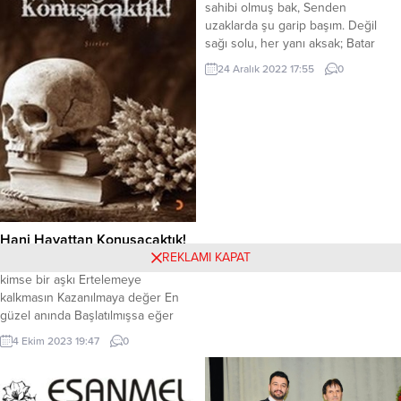
sahibi olmuş bak, Senden
Birleşmiş Milletler Eğitim, Bilim ve
fotoğraf çektirmiştik. (Şyiki de
uzaklarda şu garip başım. Değil
Kültür Örgütü Amacı, “eğitim”,
çektirmişiz) Her kitabın, okuru...
sağı solu, her yanı aksak; Batar
“bilim”, “kültür”, “iletişim...
oldu göze kirpiğim kaşım. Adı ‘ingi’
24 Aralık 2022 17:55
0
denen dert indi dize, Sakrar oldu
bak ellerim dembedem. Titrasyon
yöntemi vermedi vize; Azrail ne
bekler başımda madem? Kalbin
aynasında yüzmedi yüzüm
Tıkanmış atışı...
Hani Hayattan Konuşacaktık!
REKLAMI KAPAT
Herkes(Ahmet Telli‘ye ithaf) Hiç
kimse bir aşkı Ertelemeye
kalkmasın Kazanılmaya değer En
güzel anında Başlatılmışsa eğer
Arif-i Kitap Ayrıntıları
4 Ekim 2023 19:47
0