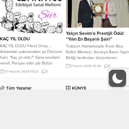
Yalçın Sevim’e Prestijli Ödül:
KAÇ YIL OLDU
“Yılın En Başarılı Şairi”
KAÇ YIL OLDU Fikret Onay …
Trabzon Hamamizade İhsan Bey
Arkamdan yakınacaktın ya Ölürsem
Kültür Merkezi, Avrasya Basın Yayın
hani, “Kaç yıl oldu?” Sana sevdamı
Birliği tarafından düzenlenen
vereli, Perişan ettin yâr Bütün
“Türkiye’de Basın ve Trabzon’da
17 Kasım 2025 12:38
0
geleceğimi-hayallerimi,
Yerel Basın Ödül Programı” ile
27 Haziran 2024 00:21
0
Bırakmasaydın keşke Bir ömür
unutulmaz bir geceye sahne oldu.
boyu Hiç ellerimi. Aşktan-sevgiden
Basın, sanat ve edebiyat
Anlamayan biriymişsin be Vefasız
dünyasından pek çok önemli ismi
Tüm Yazarlar
KÜNYE
sevgili, Neden meşgul ettin durdun
buluşturan program, renkli
Bunca sene kalbimi? Yetmezmiş
görüntülere ve duygusal anlara ev
İletişim
gibi bir de Gözümün yaşına
sahipliği yaptı. Gecenin öne çıkan
bakmadan Bir...
ödüllerinden biri...
EDEBİYAT
KÜLTÜR-SANAT