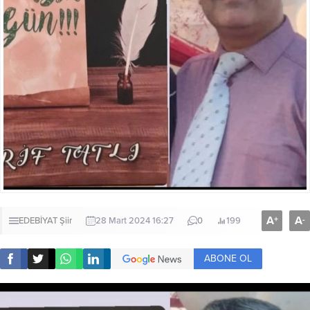
A
A
+
-
EDEBİYAT
Şiir
28 Mart 2024 16:27
0
199
ABONE OL