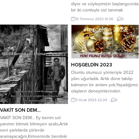
Bu nedenle merdiven kavramı
diyor ve söyleşimizin başlangıcında
önemlidir, görseli değil. Ūmit Yaşar
bir iki cümleyle sizi tanımak
bilindiği gibi çalkantılı bir ruh haliyle
istiyoruz. Servet Duran Kimdir?
hayatını sūrdūrmüştür. Hayatı
12 Temmuz 2023 13:36
0
Servet DURAN: Servet Duran,
boyunca 24 kez intihara teşebbüs...
yaşım 40, evliyim, 4 çocuğum var
ve küçük yaşımdan beri Belcika da
yasiyorum. Betül FIRAT:
Müzisyenliğe nasıl başladığınızdan
ve ne kadar zamandır müzisyen
olduğunuzdan bahseder misiniz
HOŞGELDİN 2023
biraz? Servet...
Olumlu olumsuz yönleriyle 2022
yılını uğurladık. Artık düne takılıp
kalmanın bir anlamı yok.Yaşadığımız
olayların deneyimlerinden
yararlanıp, 2023 yılını daha olumlu
3 Ocak 2023 22:24
0
ve yararlı bir biçimde yaşamaya
VAKİT SON DEM…
bakalım. Yeni yılın ülkemiz
açısından önemi çok büyüktür.
VAKİT SON DEM… Ey benim sol
Yüce önderimiz Mustafa Kemal
yanımın bitmek bilmeyen azabı,Artık
Atatürk’ün ulusumuza armağan
seni şarkılarda şiirlerde
ettiği Cumhuriyetimizin 100. Yılı.
aramayacağım,Kimseninde bendeki