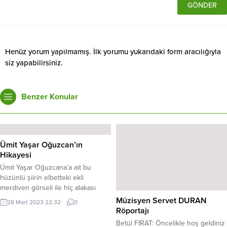
Henüz yorum yapılmamış. İlk yorumu yukarıdaki form aracılığıyla
siz yapabilirsiniz.
Benzer Konular
Ümit Yaşar Oğuzcan’ın
Hikayesi
Ümit Yaşar Oğuzcana’a ait bu
hüzünlü şiirin elbetteki ekli
merdiven görseli ile hiç alakası
yoktur. Hayatta merdivenin
Müzisyen Servet DURAN
28 Mart 2023 22:32
0
fonksiyonunu gören pek çok olay
Röportajı
var, o fonksiyona engel olaylarda…
Betül FIRAT: Öncelikle hoş geldiniz