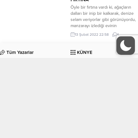
Öyle bir fırtına vardı ki, ağaçların
dalları bir inip bir kalkarak, denize
selam veriyorlar gibi görünüyordu,
manzarayı izlediği evinin
penceresinden. Yağmur ha yağdı,
13 Şubat 2022 22:58
4
ha yağacaktı. Ellerinde
şemsiyeleriyle sokakta olan
insanlar, koşuşup durmaktaydılar
Tüm Yazarlar
KÜNYE
oradan oraya. Kediler bile,
sığınacak bir yer arıyorlardı
İletişim
kendilerine. Bulutlar kapkara olmuş,
birazdan başlayacak yağmurun
habercisi gibi sıralarının...
EDEBİYAT
KÜLTÜR-SANAT
Köşe Yazıları
Manşet
ORGANİZASYONLAR
GALERİ
Gazete Manşetleri
Sitene Ekle