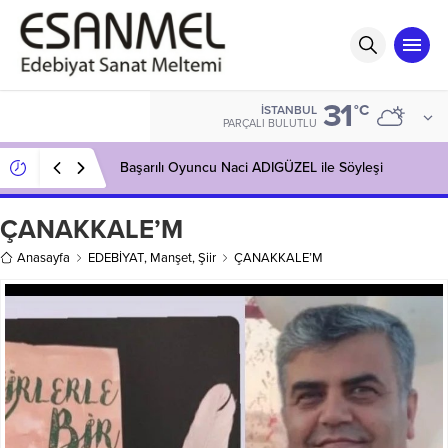
31
°C
İSTANBUL
PARÇALI BULUTLU
Başarılı Oyuncu Naci ADIGÜZEL ile Söyleşi
ÇANAKKALE’M
Anasayfa
EDEBİYAT
,
Manşet
,
Şiir
ÇANAKKALE’M