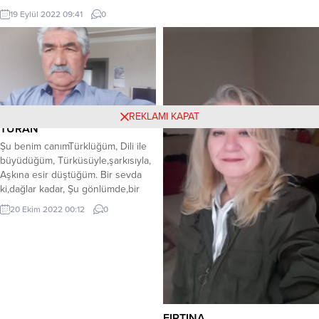
Artık Cumhuriyetimiz yüzyıllık bir
seni görmesine müsade
19 Eylül 2022 09:41
0
çınar. 2023...
etmeyeceğim,Belki zor olacak ama
gözlerime haps edeceğim süretini,
Bu geceden itibaren ölüm gibi
susacağım o bendeki sana,Çünkü
biliyorum gittiğin gibi gelmek
isteseydin bana,Daha önce
gezmediğin vede adını dahi
REKLAMI KAPAT
bilmediğin,Yabancısı olduğun bütün
TURAN
sokaklar...
Şu benim canımTürklüğüm, Dili ile
büyüdüğüm, Türküsüyle,şarkısıyla,
Aşkına esir düştüğüm. Bir sevda
ki,dağlar kadar, Şu gönlümde,bir
yeri var, Hayatıma anlam veren,
20 Ekim 2022 00:12
0
Ben suyum, Türklüğüm pınar.
Tarihinden duyarım şan,
Damarımda dolaşan kan, Türk birliği
ülküm benim, Bir büyük ülkedir
Turan. Ali Akın(Albazoğlu)
FIRTINA