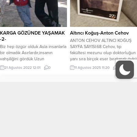
KARGA GÖZÜNDE YAŞAMAK
Altıncı Koğuş-Anton Cehov
-2-
ANTON CEHOV ALTINCI KOĞUŞ
Biz hep özgür olduk Asla insanlarla
SAYFA SAYISI:68 Cehov, tıp
bir olmadık Asırlardır,insanın
fakültesi mezunu olup doktorluğun
vahşiliğini gördük Uzun
yanı sıra birçok eser bırakarak öykü
ömrümüze,çok şey sığdırdık Ama
ve tiyatro oyunlarıyla edebiyat
21 Ağustos 2022 12:01
0
11 Ağustos 2025 11:20
0
hep,bir kelebeği kıskandık O bir
dünyasında yer edinmiş önemli
şey görmeden O bir şey
Rus yazarlardan biridir. Dilinin
yaşamadan O,bu vahşetlere şahit
akıcılığı yaptığı betimlemelerle
Tüm Yazarlar
KÜNYE
olmadan Bir günlük yaşadı ve mutlu
okıuyucuyu yazdıklarının içine alan
gitti.. Ah..Be NUH !!..Ah..Be… Keşke
olayları yaşatan bir anlatıma sahiptir.
İletişim
bizi almasaydın gemine….
Kısa olmasına rağmen derin
Amerika’da Kızılderililer Hem
mesajlar veren altı çizilerek...
katledildiler Hem de...
EDEBİYAT
KÜLTÜR-SANAT
Köşe Yazıları
Manşet