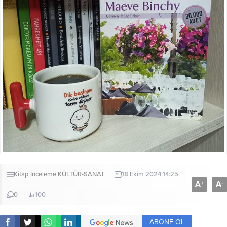
Kitap İnceleme
KÜLTÜR-SANAT
18 Ekim 2024 14:25
A
A
+
-
0
100
ABONE OL