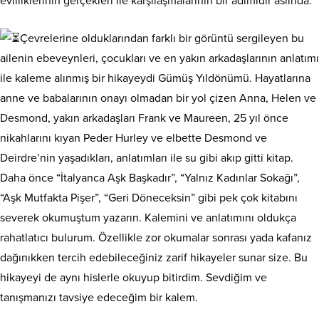
evliliklerinin gerçekleri ile karşılaşmalarının bir adımıdır aslında.
Çevrelerine olduklarından farklı bir görüntü sergileyen bu
ailenin ebeveynleri, çocukları ve en yakın arkadaşlarının anlatımı
ile kaleme alınmış bir hikayeydi Gümüş Yıldönümü. Hayatlarına
anne ve babalarının onayı olmadan bir yol çizen Anna, Helen ve
Desmond, yakın arkadaşları Frank ve Maureen, 25 yıl önce
nikahlarını kıyan Peder Hurley ve elbette Desmond ve
Deirdre’nin yaşadıkları, anlatımları ile su gibi akıp gitti kitap.
Daha önce “İtalyanca Aşk Başkadır”, “Yalnız Kadınlar Sokağı”,
“Aşk Mutfakta Pişer”, “Geri Döneceksin” gibi pek çok kitabını
severek okumuştum yazarın. Kalemini ve anlatımını oldukça
rahatlatıcı bulurum. Özellikle zor okumalar sonrası yada kafanız
dağınıkken tercih edebileceğiniz zarif hikayeler sunar size. Bu
hikayeyi de aynı hislerle okuyup bitirdim. Sevdiğim ve
tanışmanızı tavsiye edeceğim bir kalem.