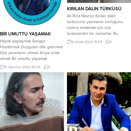
KIRILAN DALIN TÜRKÜSÜ
Ali Rıza Navruz Kırılan dalın
türküsünü yazmanın zorluğunu
sizlere anlatmak için söz
BİR UMUTTU YAŞAMAK
bulamazdım bir zamanlar. Bu
türkünün adı şiirdi… Yazarının adı
Hayatı paylaşmak Sevgiyi
14 Aralık 2024 15:53
0
da şair! Derdim ki: “Şair olunmaz be
hisettirmek Duyguları dile getirmek
agaaaam, düşmeden şu yüreğe
Göz pınarlarını silmek Acıya ortak
onca oruçsuz ateş!” Nasıl bir laftır
olmak Bir umuttu yaşamak
bu, dediğinizi duyuyorum sanki şu
Muaviye boyamaktı gökyüzünü
15 Ağustos 2022 00:33
0
an… Bu da böyle bir laf işte,...
Sağnak yağmurun ardından çıkan
Gökkuşağı idi hayat Paylaşmaktı
gönülden yüreğe Sesini
duyabilmekti yaşamak Bir umuttu
yaşama sevinci hayat Tükenmek
değildi vazgeçmekse asla Sevmekti
yalansız rivayetsiz Dürüst olmaktı
doğru olan Adam gibi...