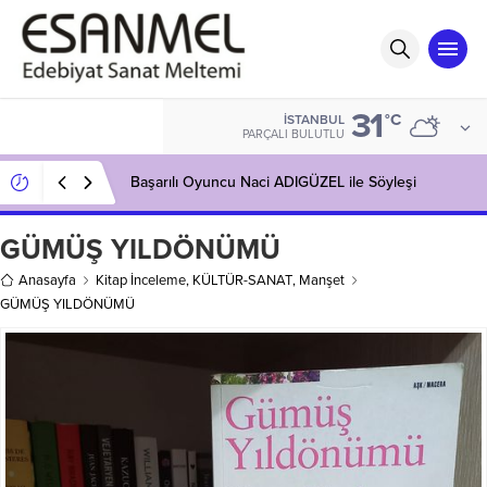
31
°C
İSTANBUL
PARÇALI BULUTLU
Başarılı Oyuncu Naci ADIGÜZEL ile Söyleşi
GÜMÜŞ YILDÖNÜMÜ
Anasayfa
Kitap İnceleme
,
KÜLTÜR-SANAT
,
Manşet
GÜMÜŞ YILDÖNÜMÜ