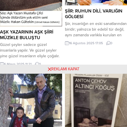
ŞİİR: RUHUN DİLİ, VARLIĞIN
GÖLGESİ
Şiir, insanlığın en eski sanatlarından
biridir; yalnızca bir edebî tür değil,
AŞK YAZARININ AŞK ŞİİRİ
aynı zamanda varlıkla kurulan en
MÜZİKLE BULUŞTU
derin ilişkilerden biridir. Kelimelerle
16 Ağustos 2025 17:05
0
Güzel şeyler sadece güzel
inşa edilen bu yapı, düz yazının
insanlarla yapılır. Ve güzel şeyler
ötesinde, anlamı çağrışımlarla
yine güzel insanların eliyle çoğalır.
büyüten, duyguyu yoğunlaştıran ve
Güzele değer vermek, tüm
insanın ruhunu dile getiren bir
6 Mayıs 2025 11:21
0
insanlara verilen değerdir aslında…
REKLAMI KAPAT
sanat formudur. Felsefi açıdan şiir,
Şiirlerin müzisyenlerle buluşması
insanın varoluş karşısındaki
ise ayrı bir güzelliktir. Çağımızın en
hayretiyle başlar. Platon şairi,...
değerli müzisyenlerinden biri olan;
şair ve yorumcu Hakan Gültekin
Aşk Yazarı Mustafa Çifci‘nin şiirini
müzikle buluşturdu. Şiire, sanata ve
güzelliğe...