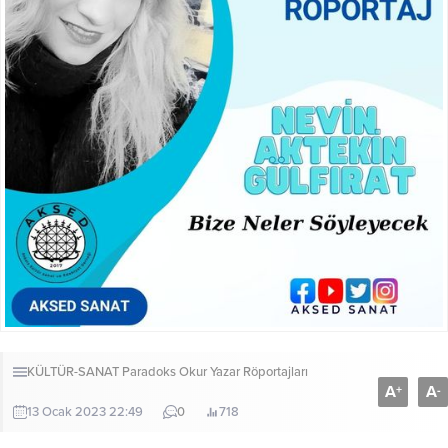
KÜLTÜR-SANAT
Paradoks Okur Yazar Röportajları
A
A
+
-
13 Ocak 2023 22:49
0
718