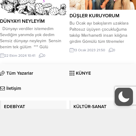
DÜŞLER KURUYORUM
DÜNYAYI NEYLEYİM
Bu Ocak ayı bakışlarım uzaklara
Dünyayı verdiler istemedim
Paltosuz üşüyen çocukluğuma
Sevdiğim yanımda yok dedim
takılıp Merhametli insan kılığına
Sensiz dünyayı neyleyim Sensin
girdim Gömülü tüm titremeler
benim tek gülüm *** Gülü
karşımda adeta Bir kıvılcım
13 Ocak 2023 21:50
0
koklayamam dikeni batar Gözlerim
bekliyorum İçimde gürül gürül
22 Ekim 2024 10:41
0
hep seni arar Sensiz dünya neye
yanan ateş Yaşlı yüreğim göve
yarar Kollarım ancak seni sarar ***
yükselir Kırmızı turunculu hasret
Sen yanımda yoksun Gelir bana
içinde Kar tanelerinin ezgisini
Tüm Yazarlar
KÜNYE
kokun Gel hasretlik yok olsun Sol
seyre dalmışım Derinlerde bir
yanım artık sussun *** Ben garip...
yerde köy türküsü Beyaza
İletişim
değdikçe huzur yürüyüşüm
Yüreğimde hayat...
EDEBİYAT
KÜLTÜR-SANAT
Köşe Yazıları
Manşet