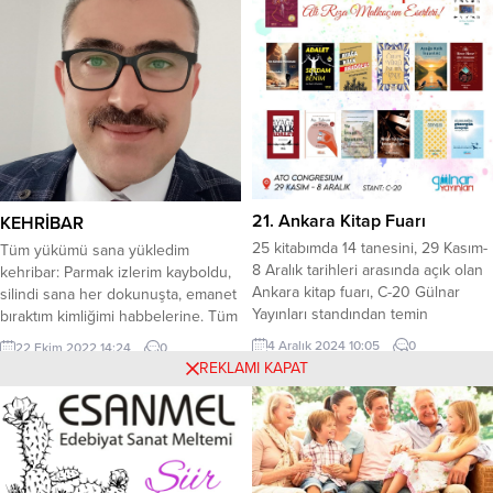
bundan tam 75 yıl önce tıpkı Eski
Çağ, Orta Çağ gibi yeni bir çağa
adım attı. “Masumiyet Çağı”. Geçen
75...
21. Ankara Kitap Fuarı
KEHRİBAR
25 kitabımda 14 tanesini, 29 Kasım-
Tüm yükümü sana yükledim
8 Aralık tarihleri arasında açık olan
kehribar: Parmak izlerim kayboldu,
Ankara kitap fuarı, C-20 Gülnar
silindi sana her dokunuşta, emanet
Yayınları standından temin
bıraktım kimliğimi habbelerine. Tüm
edebilirsiniz. Diğerleri ise kitapçı ve
marifetimi sana sakladım kehribar:
4 Aralık 2024 10:05
0
22 Ekim 2022 14:24
0
satış sitelerinde vardır. İlgi ve
Nakkaşı oldum her bir habbenin.
REKLAMI KAPAT
bilgilerinize sunar, esenlikler
Dondurup eşkimi, karanlıkta
dilerim.
biriktirdim birer birer, donmayan
yaşlara dizdim sonra… Sonra
kendim dizildim yola, yol oldum
yaşlar kadar, yolcu oldum taşlar
kadar. Yol ben,...