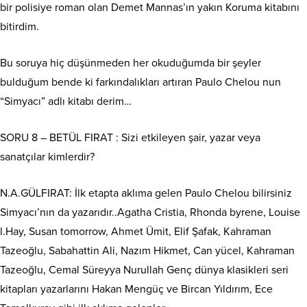
bir polisiye roman olan Demet Mannas’ın yakın Koruma kitabını
bitirdim.
Bu soruya hiç düşünmeden her okuduğumda bir şeyler
bulduğum bende ki farkındalıkları artıran Paulo Chelou nun
“Simyacı” adlı kitabı derim…
SORU 8 – BETÜL FIRAT : Sizi etkileyen şair, yazar veya
sanatçılar kimlerdir?
N.A.GÜLFIRAT: İlk etapta aklıma gelen Paulo Chelou bilirsiniz
Simyacı’nın da yazarıdır..Agatha Cristia, Rhonda byrene, Louise
l.Hay, Susan tomorrow, Ahmet Ümit, Elif Şafak, Kahraman
Tazeoğlu, Sabahattin Ali, Nazım Hikmet, Can yücel, Kahraman
Tazeoğlu, Cemal Süreyya Nurullah Genç dünya klasikleri seri
kitapları yazarlarını Hakan Mengüç ve Bircan Yıldırım, Ece