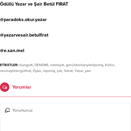
Ödüllü Yazar ve Şair Betül FIRAT
@paradoks.okur.yazar
@yazarvesair.betulfirat
@e.san.mel
ETİKETLER:
biyografi
,
DENEME
,
edebiyat
,
gönüldostlarıylaröportaj
,
Kültür
,
nevinaytekingülfırat
,
Öykü
,
röportaj
,
şair
,
Sanat
,
Yazar
,
yazı
Yorumlar