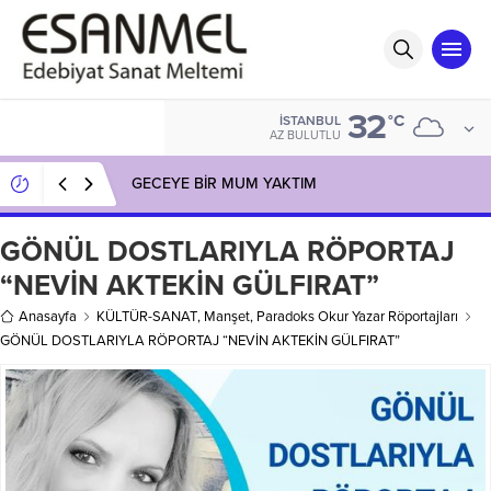
32
°C
İSTANBUL
AZ BULUTLU
GECEYE BİR MUM YAKTIM
GÖNÜL DOSTLARIYLA RÖPORTAJ
“NEVİN AKTEKİN GÜLFIRAT”
Anasayfa
KÜLTÜR-SANAT
,
Manşet
,
Paradoks Okur Yazar Röportajları
GÖNÜL DOSTLARIYLA RÖPORTAJ “NEVİN AKTEKİN GÜLFIRAT”