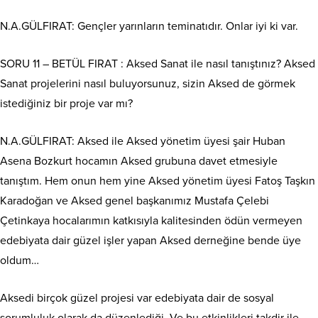
N.A.GÜLFIRAT: Gençler yarınların teminatıdır. Onlar iyi ki var.
SORU 11 – BETÜL FIRAT : Aksed Sanat ile nasıl tanıştınız? Aksed
Sanat projelerini nasıl buluyorsunuz, sizin Aksed de görmek
istediğiniz bir proje var mı?
N.A.GÜLFIRAT: Aksed ile Aksed yönetim üyesi şair Huban
Asena Bozkurt hocamın Aksed grubuna davet etmesiyle
tanıştım. Hem onun hem yine Aksed yönetim üyesi Fatoş Taşkın
Karadoğan ve Aksed genel başkanımız Mustafa Çelebi
Çetinkaya hocalarımın katkısıyla kalitesinden ödün vermeyen
edebiyata dair güzel işler yapan Aksed derneğine bende üye
oldum…
Aksedi birçok güzel projesi var edebiyata dair de sosyal
sorumluluk olarak da düzenlediği. Ve bu etkinlikleri takdir ile