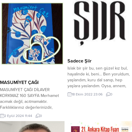
Sadece Şiir
Islak bir şiir bu, sen güzel kız bul,
hayalinde ki, beni… Ben yoruldum,
yaşlandım, kuru dal sanıp, hep
MASUMİYET ÇAĞI
yaşlara yaslandım. Oysa, annem,
MASUMİYET ÇAĞI DİLAVER
dağ olsa, güvenme derdi,
18 Ekim 2022 23:06
0
KORKMAZ 160 SAYFA Merhamet
dinlemedim. Kuru ayaz, kutup
acımak değil, acıtmamaktır.
soğuğu ciğerlerimde, bir kanser
Farklılıklarınız değerlerinizdir,
gibi sevgisizliğim, mutluluk hissi
farklılıklarından dolayı kimseyi
neydi, bilmediğim. Islanmışım,
2 Eylül 2024 11:44
0
dışlamayın. Herkes aynı olduktan
anlayacağın ta iliklerime kadar. Islak
sonra bu dünyanın ne önemi kalır?
bir şiir bu, sen...
Tarih 25 Temmuz 2096. Dünya