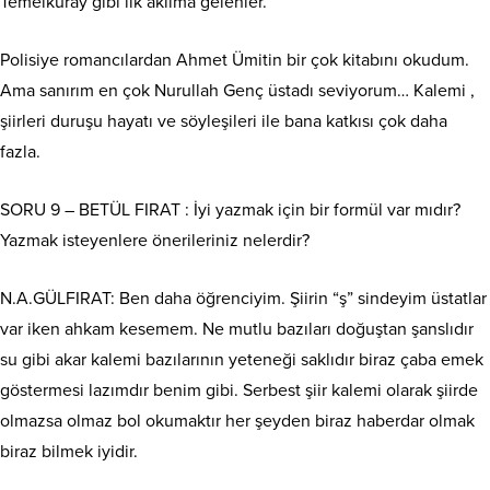
Temelkuray gibi ilk aklıma gelenler.
Polisiye romancılardan Ahmet Ümitin bir çok kitabını okudum.
Ama sanırım en çok Nurullah Genç üstadı seviyorum… Kalemi ,
şiirleri duruşu hayatı ve söyleşileri ile bana katkısı çok daha
fazla.
SORU 9 – BETÜL FIRAT : İyi yazmak için bir formül var mıdır?
Yazmak isteyenlere önerileriniz nelerdir?
N.A.GÜLFIRAT: Ben daha öğrenciyim. Şiirin “ş” sindeyim üstatlar
var iken ahkam kesemem. Ne mutlu bazıları doğuştan şanslıdır
su gibi akar kalemi bazılarının yeteneği saklıdır biraz çaba emek
göstermesi lazımdır benim gibi. Serbest şiir kalemi olarak şiirde
olmazsa olmaz bol okumaktır her şeyden biraz haberdar olmak
biraz bilmek iyidir.