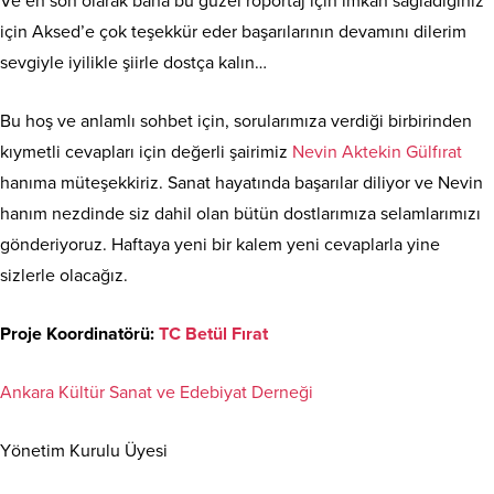
Ve en son olarak bana bu güzel röportaj için imkan sağladığınız
için Aksed’e çok teşekkür eder başarılarının devamını dilerim
sevgiyle iyilikle şiirle dostça kalın…
Bu hoş ve anlamlı sohbet için, sorularımıza verdiği birbirinden
kıymetli cevapları için değerli şairimiz
Nevin Aktekin Gülfırat
hanıma müteşekkiriz. Sanat hayatında başarılar diliyor ve Nevin
hanım nezdinde siz dahil olan bütün dostlarımıza selamlarımızı
gönderiyoruz. Haftaya yeni bir kalem yeni cevaplarla yine
sizlerle olacağız.
Proje Koordinatörü:
TC Betül Fırat
Ankara Kültür Sanat ve Edebiyat Derneği
Yönetim Kurulu Üyesi