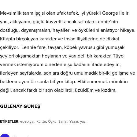
Mevsimlik tarım işçisi olan ufak tefek, iyi yürekli George ile iri
yarı, aklı yarım, güçlü kuvvetli ancak saf olan Lennie’nin
dostluğu, dayanışmaları, hayalleri ve öykülerini anlatıyor hikaye.
Kitapta birçok yan karakter ve insan ilişkilerine de dikkat
çekiliyor. Lennie fare, tavşan, köpek yavrusu gibi yumuşak
şeyleri okşamaktan hoşlanan ve yarı deli bir karakter. Tüyo
vermek istemiyorum o nedenle şu kadarını ifade edeyim;
ilerleyen sayfalarda, sonlara doğru umulmadık bir-iki gelişme ve
beklenmeyen bir sonla bitiyor kitap. Etkilenmemek mümkün
değil, ancak farklı bir son olabilirdi; üzüldüm ve kızdım.
GÜLENAY GÜNEŞ
ETİKETLER:
edebiyat
,
Kültür
,
Öykü
,
Sanat
,
Yazar
,
yazı