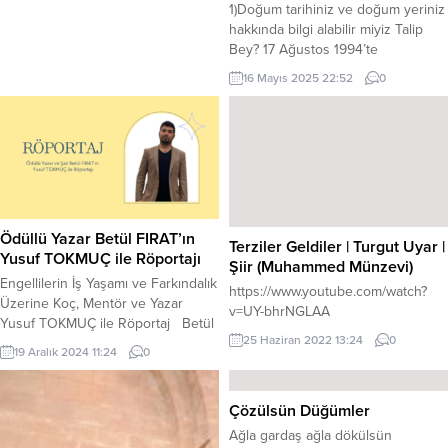
yayınlandı....
1)Doğum tarihiniz ve doğum yeriniz
hakkında bilgi alabilir miyiz Talip
Bey? 17 Ağustos 1994’te
Şanlıurfa’nın merkezine bağlı adı
16 Mayıs 2025 22:52
0
mahalle fakat yolları köy olan Sırrın
Mahallesi’nde üç kardeşin
sonuncusu olarak dünyaya geldim.
Bu sebepten ya da tevellütlümüzün
köyden mahalleye geçişe denk
gelmesi sebebiyle olsa gerek hala
dilimizde “köy” olarak ses bulur...
Ödüllü Yazar Betül FIRAT’ın
Terziler Geldiler | Turgut Uyar |
Yusuf TOKMUÇ ile Röportajı
Şiir (Muhammed Münzevi)
Engellilerin İş Yaşamı ve Farkındalık
https://www.youtube.com/watch?
Üzerine Koç, Mentör ve Yazar
v=UY-bhrNGLAA
Yusuf TOKMUÇ ile Röportaj Betül
25 Haziran 2022 13:24
0
FIRAT: Öncelikle hoş geldiniz diyor
19 Aralık 2024 11:24
0
ve söyleşimizin başlangıcında biraz
kendinizden bahseder misiniz,
Yusuf TOKMUÇ Kimdir? Yusuf
Çözülsün Düğümler
TOKMUÇ: Hoş bulduk, Betül
Ağla gardaş ağla dökülsün
Hanım. 26 Kasım 1986’da Adana’da