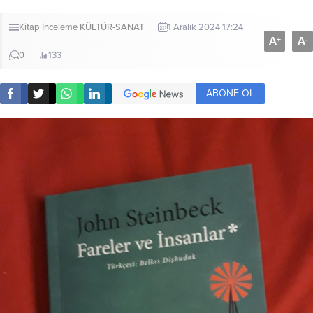
Kitap İnceleme
KÜLTÜR-SANAT
1 Aralık 2024 17:24
A
A
+
-
0
133
ABONE OL