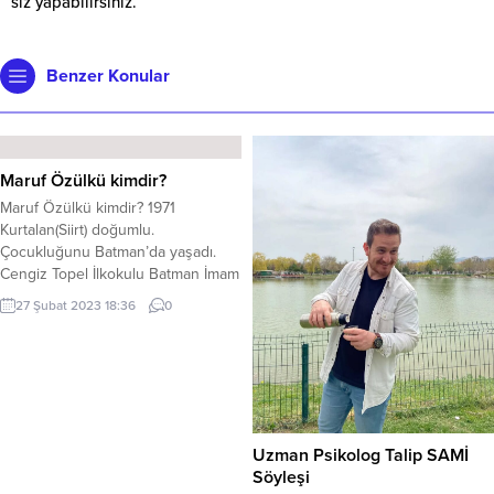
siz yapabilirsiniz.
Benzer Konular
Maruf Özülkü kimdir?
Maruf Özülkü kimdir? 1971
Kurtalan(Siirt) doğumlu.
Çocukluğunu Batman’da yaşadı.
Cengiz Topel İlkokulu Batman İmam
Hatip Lisesi ve Batman Lisesi’nde
27 Şubat 2023 18:36
0
okudu. AÜ İktisat Fakültesi
mezunu. Bir kamu kurumunda
çalışıyor. Batman’da başladığı
amatör gazetecilik çabalarından
sonra 1992 yılında İstanbul’da
profesyonel gazetecilik yaptı.
Haberci, editör ve yazar olarak
Uzman Psikolog Talip SAMİ
çalıştı. Araştırma ve incelemeleri
Söyleşi