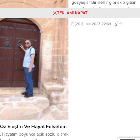
gözyaşlar Bir nehir gibi akıp gitsin
doğdum. İlk, orta ve lise öğrenimimi
içindeki acılar Susma ne olur konuş
doğduğum şehirde tamamladım....
REKLAMI KAPAT
dinsin ızdıraplar Konuştukca azalır
dertler mutluluk başlar * Sinendeki
20 Şubat 2023 22:34
0
yaraların melhemi yoktur Derdi
veren dermanını elbet bir gün verir
Döktüğün gözyaşlar aşkı sevgiyi
yüceltir Konuş gardaşım konuş
bitsin ızdıraplar * Bu dünyada
gülmek senin...
Öz Eleştiri Ve Hayat Felsefem
. Hayatım boyunca açık sözlü olarak