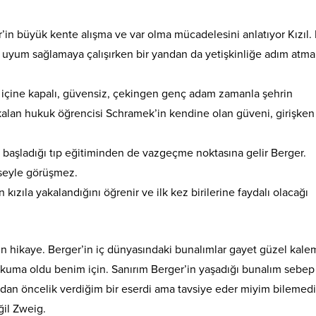
’in büyük kente alışma ve var olma mücadelesini anlatıyor Kızıl. 
 uyum sağlamaya çalışırken bir yandan da yetişkinliğe adım atma
 içine kapalı, güvensiz, çekingen genç adam zamanla şehrin
alan hukuk öğrencisi Schramek’in kendine olan güveni, girişken 
 başladığı tıp eğitiminden de vazgeçme noktasına gelir Berger.
mseyle görüşmez.
kızıla yakalandığını öğrenir ve ilk kez birilerine faydalı olacağı
 uzun hikaye. Berger’in iç dünyasındaki bunalımlar gayet güzel kal
r okuma oldu benim için. Sanırım Berger’in yaşadığı bunalım sebep
ndan öncelik verdiğim bir eserdi ama tavsiye eder miyim bilemed
ğil Zweig.