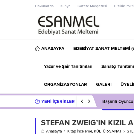
Hakkımızda
Künye
Gazete Manşetleri
Gizlilik Polit
ANASAYFA
EDEBİYAT SANAT MELTEMİ (e
Yazar ve Şair Tanıtımları
Sanatçı Tanıtımı
ORGANİZASYONLAR
GALERİ
ÜYELİ
YENİ İÇERİKLER
Başarılı Oyuncu
STEFAN ZWEIG’IN KIZIL 
Anasayfa
Kitap İnceleme
,
KÜLTÜR-SANAT
STE