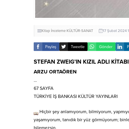
Kitap İnceleme
KÜLTÜR-SANAT
17 Şubat 2024 1
Paylaş
Tweetle
Gönder
P
STEFAN ZWEIG’IN KIZIL ADLI KİTA
ARZU ORTAÖREN
…
67 SAYFA
TÜRKİYE İŞ BANKASI KÜLTÜR YAYINLARI
Hiçbir şey anlamıyorum, bilmiyorum, yapmıy
yaşamıyorum, tanıdık bir yüz görmüyorum; binle
bilemezsin.