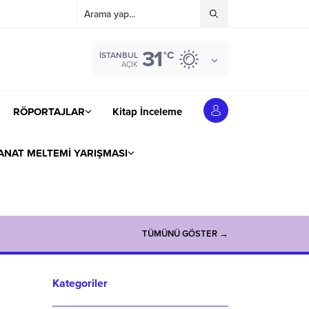
31
°C
İSTANBUL
AÇIK
RÖPORTAJLAR
Kitap İnceleme
ANAT MELTEMİ YARIŞMASI
TÜMÜNÜ GÖSTER →
Kategoriler