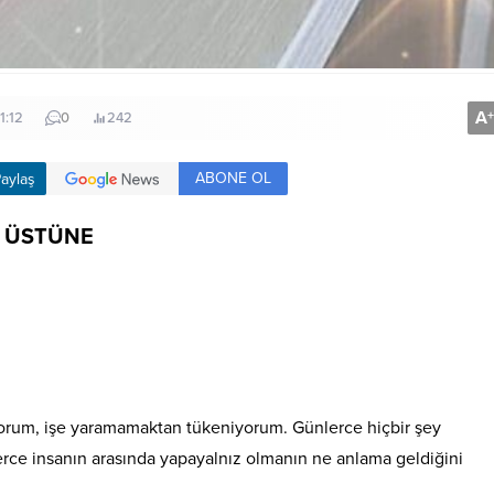
A
+
1:12
0
242
ABONE OL
aylaş
BI ÜSTÜNE
orum, işe yaramamaktan tükeniyorum. Günlerce hiçbir şey
rce insanın arasında yapayalnız olmanın ne anlama geldiğini