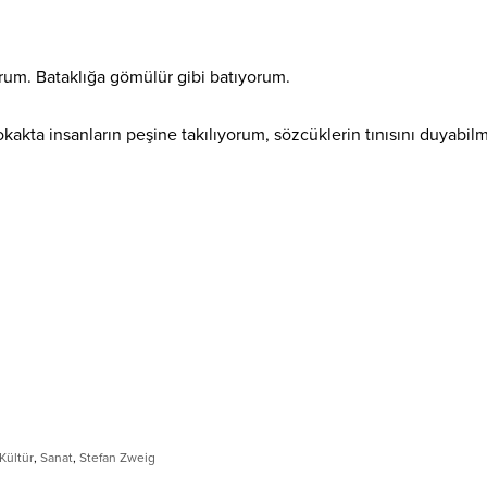
um. Bataklığa gömülür gibi batıyorum.
kta insanların peşine takılıyorum, sözcüklerin tınısını duyabil
Kültür
,
Sanat
,
Stefan Zweig