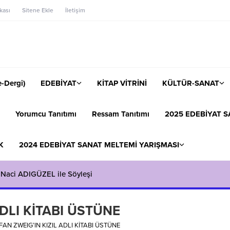
ikası
Sitene Ekle
İletişim
-Dergi)
EDEBİYAT
KİTAP VİTRİNİ
KÜLTÜR-SANAT
Yorumcu Tanıtımı
Ressam Tanıtımı
2025 EDEBİYAT S
K
2024 EDEBİYAT SANAT MELTEMİ YARIŞMASI
 Naci ADIGÜZEL ile Söyleşi
ADLI KİTABI ÜSTÜNE
FAN ZWEIG’IN KIZIL ADLI KİTABI ÜSTÜNE