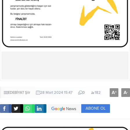
A
A
+
-
EDEBİYAT
Şiir
28 Mart 2024 15:47
0
182
ABONE OL