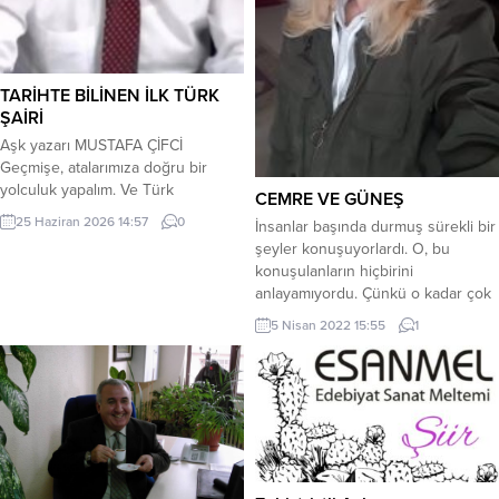
TARİHTE BİLİNEN İLK TÜRK
ŞAİRİ
Aşk yazarı MUSTAFA ÇİFCİ
Geçmişe, atalarımıza doğru bir
yolculuk yapalım. Ve Türk
CEMRE VE GÜNEŞ
soydaşlarımızı hatırlayıp bir selam
25 Haziran 2026 14:57
0
İnsanlar başında durmuş sürekli bir
gönderelim istedim. Türklerin ilk
şeyler konuşuyorlardı. O, bu
şairi kimdir? Ne yazmıştır? Bir göz
konuşulanların hiçbirini
atalım. * Yıl, 700 dönemleri… Tarihin
anlayamıyordu. Çünkü o kadar çok
ilk yeniliklerinde öne çıkan Yüce
ağrıyordu ki vücudunun her yeri,
Türk Devleti Türk Uygur Devleti
5 Nisan 2022 15:55
1
acıya daha fazla dayanamadığı için
745-840 yılları arasında Orta
gözlerini kapatmayı denedi,
Asya’da hüküm sürmüşlerdir. 840...
uyursam belki geçer diye. Bir
veteriner muayenehanesinin
sedyesi üzerinde başını ellerinin
üzerine koymuş vaziyette bekliyor,
ağrıdan sızlayan bütün kemiklerinin
acısını tek...