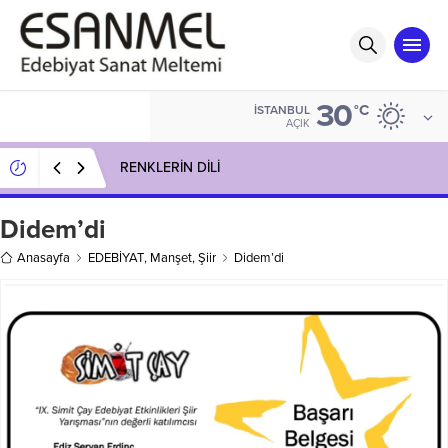
30
°C
İSTANBUL
AÇIK
RENKLERİN DİLİ
Didem’di
Anasayfa
EDEBİYAT
,
Manşet
,
Şiir
Didem’di