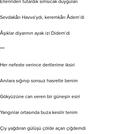
Ellerinden tutardık sımsıcak duyguları
Sevdakârı Havva’ydı, keremkârı Âdem’di
Âşıklar diyarının ayak izi Didem’di
***
Her nefeste verince dertlerime iksiri
Anılara sığınıp sonsuz hasretle benim
Gökyüzüne can veren bir güneşin esiri
Yangınlar ortasında buza kesilir tenim
Çiy yağdıran gülüşü çölde açan çiğdemdi