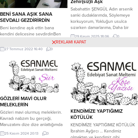
Zehir(siz)li Aşk
Sabahattin ŞENGÜL Adın arsenik
BENİ SANA AŞIK SANA
sanki dudaklarımda, Söylemeye
SEVDALI GEZDİRİRDİN
korkuyorum, Yokluğun usulca
sızarken damarlarıma, Daha bir
Beni kendine aşık ettin bana
kere bile öpememişken seni,
kendini delicesine sevdirdinBen
29 Kasım 2025 18:06
0
Gitmek istemiyorum, Ölmek
hazanı yaşarken beni rengarenk bir
REKLAMI KAPAT
istemiyorum…
bahara erdirdinBir deli sevda
27 Temmuz 2022 16:40
0
rüzgarı oluverdin gönül dağımda
esiverdinBen sana çılgınca aşık
oldum seni öyle deli gibi sevdim
kiEğer varsa hüznün kederin bana
gelsin geçsin her derdinDünyaya
yeniden gelseydim beni yine sana
aşık ederdinHer seferinde sen
kendini...
GÖZLERİ MAVİ OLUR
MELEKLERİN
KENDİMİZE YAPTIĞIMIZ
Gözleri mavi olurmuş meleklerin.
KÖTÜLÜK
Kavradı nabzım bu gerçeği,
Maruzatımı dize dize anlattığımda
KENDİMİZE YAPTIĞIMIZ KÖTÜLÜK
Gök sündüse dayayıp hülyalı
İbrahim Ayğırcı … Kendimiz
25 Kasım 2024 20:13
0
başımı. Kaybettiği derinlikleri
olmaktan ve kendimiz gibi