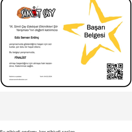
Su gibiydi endamı, kor gibiydi saçları