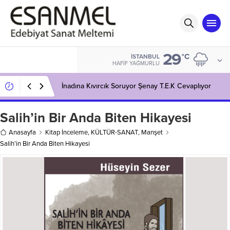
29
°C
İSTANBUL
HAFIF YAĞMURLU
İnadına Kıvırcık Soruyor Şenay T.E.K Cevaplıyor
Salih’in Bir Anda Biten Hikayesi
Anasayfa
Kitap İnceleme
,
KÜLTÜR-SANAT
,
Manşet
Salih’in Bir Anda Biten Hikayesi