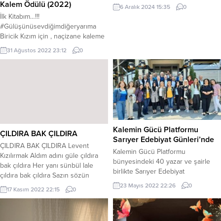
adıdır. Biçim olarak genelde divan
Kalem Ödülü (2022)
6 Aralık 2024 15:35
0
edebiyatı geleneği devam etmiştir.
İlk Kitabım…!!!
Yeni nazım biçimleri de
#Gülüşünüsevdiğimdiğeryarıma
kullanılmıştır. Genelde aruz
Biricik Kızım için , naçizane kaleme
kullanılmıştır. Nazım birimi olarak
Almaya çalıştığım kitabımı, Bir Yazar
31 Ağustos 2022 23:12
0
çoğunlukla beyit kullanılmıştır.
sıfatıyla “İLK ÇOCUĞUMU” Altın
“Parça güzelliği” yerine “bütün
Kalem ödülüne,layık gördüğünüz
güzelliği” ön plana çıkmıştır. “Parça
için Sonsuz sevgi ve saygılarımı
bütünlüğü” yerine “konu
sunuyorum @altinkalemodulleri
bütünlüğü” ön plana çıkmıştır.
Yanımda hep olan”Sevgili
Dilde,...
Okurlarım” Değerli hocam
@yazar14 Yayın Evim
@ikinciadamyayinevi Sevgili hocam
Kalemin Gücü Platformu
ÇILDIRA BAK ÇILDIRA
@alparican Veeeeeeee… Tüm kitap
Sarıyer Edebiyat Günleri’nde
aşıklarıyla,bu çok değerli
ÇILDIRA BAK ÇILDIRA Levent
Kalemin Gücü Platformu
“ÖDÜLÜMÜ “almış olmanın,...
Kızılırmak Aldım adını güle çıldıra
bünyesindeki 40 yazar ve şairle
bak çıldıra Her yanı sünbül lale
birlikte Sarıyer Edebiyat
çıldıra bak çıldıra Sazın sözün
Günleri’nde okuyucular ile
sohbetin aşıkların dilinde Vurunca
23 Mayıs 2022 22:26
0
17 Kasım 2022 22:15
0
buluşmak için gün sayıyor.
mızrak tele çıldıra bak çıldıra
Kurulduğu günden bu yana yazar
Atalardan almışız edep erkân
ve şairleri bünyesinde toplayan
görgüyü Desen desen kilimler
Kalemin Gücü Platformu, 2018