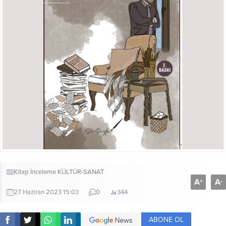
Kitap İnceleme
KÜLTÜR-SANAT
A
A
+
-
27 Haziran 2023 15:03
0
344
ABONE OL