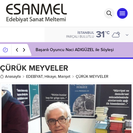
31
°C
İSTANBUL
PARÇALI BULUTLU
Başarılı Oyuncu Naci ADIGÜZEL ile Söyleşi
ÇÜRÜK MEYVELER
Anasayfa
EDEBİYAT
,
Hikaye
,
Manşet
ÇÜRÜK MEYVELER