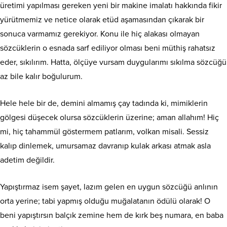
üretimi yapılması gereken yeni bir makine imalatı hakkında fikir
yürütmemiz ve netice olarak etüd aşamasından çıkarak bir
sonuca varmamız gerekiyor. Konu ile hiç alakası olmayan
sözcüklerin o esnada sarf ediliyor olması beni müthiş rahatsız
eder, sıkılırım. Hatta, ölçüye vursam duygularımı sıkılma sözcüğü
az bile kalır boğulurum.
Hele hele bir de, demini almamış çay tadında ki, mimiklerin
gölgesi düşecek olursa sözcüklerin üzerine; aman allahım! Hiç
mi, hiç tahammül göstermem patlarım, volkan misali. Sessiz
kalıp dinlemek, umursamaz davranıp kulak arkası atmak asla
adetim değildir.
Yapıştırmaz isem şayet, lazım gelen en uygun sözcüğü anlının
orta yerine; tabi yapmış olduğu muğalatanın ödülü olarak! O
beni yapıştırsın balçık zemine hem de kırk beş numara, en baba