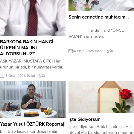
Senin cennetine muhtacım…
Halide Halid “ÖNCE
VATAN” serisinden:
BARKODA BAKIN HANGİ
ÜLKENİN MALINI
Senin cennetine muhtacım… Hayat
16 Ekim 2024 13:22
0
ALIYORSUNUZ?
dediğin mücadelelerle hüzünlü ve
mutlu sürprizlerle dolu bir yerdir.
AŞK YAZARI MUSTAFA ÇİFCİ Her
Bakarsın sana beklemediğin yerde,
ürünün bir adı, bir numarası vardır.
beklemediğin anda öyle bir darbe
Her insanın bir adı gibi, Her malın
15 Ocak 2026 13:06
0
vurur ki donup kalırsın. Ve yahut da
bir barkod numarası var. Barkod
seni öyle mutlu eder ki, yine de
numaraları o malın ya da ürünün
donup kalırsın. ŞEHİT ömrüne
hangi devlete, hangi firmaya ait
bunları yansıtamıyorum, çünkü...
olduğunu gösteriyor.
Barkod, ürünlerin tanınmasını ve
takibini kolaylaştırmak için kullanılan
bir dizi çizgi ve sayılardan oluşan
İşte Gidiyorsun
bir...
Yazar Yusuf ÖZTÜRK Röportajı
İşte gidiyorsun;Artık hiç bir ışık,Hiç
B.F. Bize kısaca kendinizi tanıtır
bir yol,Hiç bir sigara;Takılıp umudun