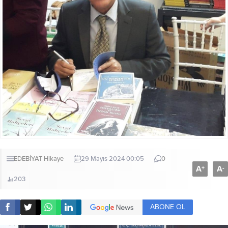
EDEBİYAT
Hikaye
29 Mayıs 2024 00:05
0
A
A
+
-
203
ABONE OL