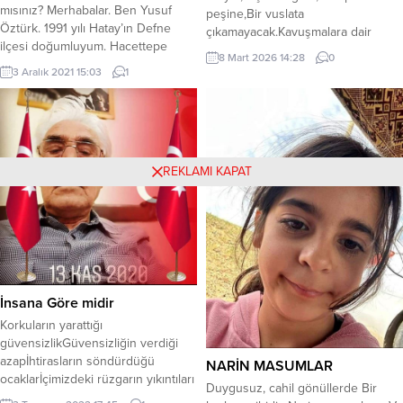
mısınız? Merhabalar. Ben Yusuf
peşine,Bir vuslata
Öztürk. 1991 yılı Hatay’ın Defne
çıkamayacak.Kavuşmalara dair
ilçesi doğumluyum. Hacettepe
yazılan;Kalem ve silgilerin
8 Mart 2026 14:28
0
Üniversitesi İngilizce Mütercim
kavgasından galip çıkan,Hiç bir şiir
3 Aralık 2021 15:03
1
Tercümanlık Bölümü mezunuyum.
anlamını bulamayacak..İşte
Öğrenciyken ve mezun olduktan
gidiyorsun..Sırtında
sonra bir süre yazılı ve sözlü
gururun,Sonbahar kahverengisi
tercümeler yaptım. 2013 yılında
saçlarında,Takılı gizli süzmelerim.Sol
İngilizce öğretmeni olarak kamuya
yanımda saçlarının kokusu,ve
REKLAMI KAPAT
atandım. O tarihten beri İngilizce
tepeden tırnağa kadar
öğretmeni olarak görev
biriktirdiğim,Ruhuma yük kalacak
yapmaktayım....
cümlelerim..İşte gidiyorsun…Sol
yanımda,Kurşuni ağırlıkların.Sağ
yanımda kan revan şiirlerim.Ardına
düşürdüğüm,Çocuklar gibi
yüreğim..Öyle...
İnsana Göre midir
Korkuların yarattığı
güvensizlikGüvensizliğin verdiği
azapİhtirasların söndürdüğü
NARİN MASUMLAR
ocaklarİçimizdeki rüzgarın yıkıntıları
Duygusuz, cahil gönüllerde Bir
değil midir?Felaketin seslenişi