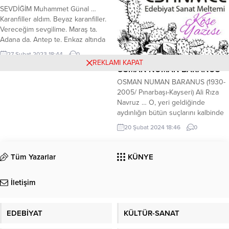
geçmişe götüren *** Yüzüne
SEVDİĞİM Muhammet Günal …
baktığımda içim kıpır kıpır eden
Karanfiller aldım. Beyaz karanfiller.
Birisi vardı beni güldüren Ondan
Vereceğim sevgilime. Maraş ta.
ayrı kaldığım her an Birisi vardı...
Adana da. Antep te. Enkaz altında
sevdiğime. . . Karanfiller aldım. . .
27 Şubat 2023 18:44
0
Kırmızı karanfiller. . . Takdim
REKLAMI KAPAT
OSMAN NUMAN BARANUS
edeceğim sevgilime. . . Malatya.
Diyarbakır. Kilis te. . . Molozlar
OSMAN NUMAN BARANUS (1930-
arasında sevdiğime, Güller aldım
2005/ Pınarbaşı-Kayseri) Ali Rıza
kırmızı güller. Bilirim bekler
Navruz … O, yeri geldiğinde
sevdiğim....
aydınlığın bütün suçlarını kalbinde
taşıyan, yeri geldiğinde de karanlık
20 Şubat 2024 18:46
0
gündüzün üzerinde yaşayan bir
şairimizdir. Bütün yuvalardan
kovulan yaban güvercini oluşu da
Tüm Yazarlar
KÜNYE
ayrı bir meziyeti olsa gerek! Osman
Numan Baranus şiirlerini Ortadoğu
İletişim
ve eski Anadolu kültürüyle besler.
Zaman zaman...
EDEBİYAT
KÜLTÜR-SANAT