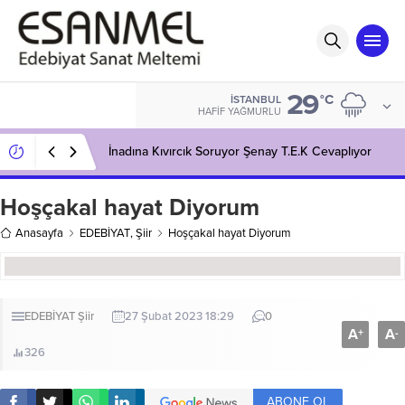
29
°C
İSTANBUL
HAFIF YAĞMURLU
İnadına Kıvırcık Soruyor Şenay T.E.K Cevaplıyor
Hoşçakal hayat Diyorum
Anasayfa
EDEBİYAT
,
Şiir
Hoşçakal hayat Diyorum
EDEBİYAT
Şiir
27 Şubat 2023 18:29
0
A
A
+
-
326
ABONE OL