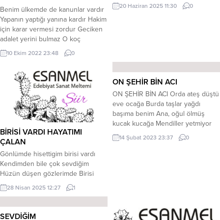
nasıl meseleGelipte gitmeEzipte
20 Haziran 2025 11:30
0
Benim ülkemde de kanunlar vardır
geçmeİçine sıçıpta etmeEtme gayrı
Yapanın yaptığı yanına kardır Hakim
ayrılık etme… Ah ahhhhArtıkYıkık bir
için karar vermesi zordur Geciken
viraneyimYolu olmayanBir
adalet yerini bulmaz O koç
avareyimDolaşmaktan bir hal
yiğitlerde vatan sevdası Oğlunu
oldumSonu olmayan,Bir divaneyim.
10 Ekim 2022 23:48
0
yitirmiş şehit anası Bu yüzden
Emrah Elitaş
tutuyor bir ömür yas’ı Gecikir de
Yanar sineleri sönmez Af kanunu
ON ŞEHİR BİN ACI
canileri salıyor Analarsa oğul diye
ON ŞEHİR BİN ACI Orda ateş düştü
ağlıyor Ölüm haberleri yürek
eve ocağa Burda taşlar yağdı
dağlıyor...
başıma benim Ana, oğul ölmüş
kucak kucağa Mendiller yetmiyor
BİRİSİ VARDI HAYATIMI
yaşıma benim Kum, çakıl karışmış
14 Şubat 2023 23:37
0
ÇALAN
akan kanlara Beton yığınları
çökmüş canlara Soğuk da eklenmiş
Gönlümde hisettigim birisi vardı
karanlıklara Kara karlar yağdı kışıma
Kendimden bile çok sevdiğim
benim Acı yükselirken yıldıza aya
Hüzün düşen gözlerimde Birisi
Nasıl oturulur dolu sofraya Elim...
vardı sevgisine layık olamadığım ***
28 Nisan 2025 12:27
1
Efkar düşen yüreğime Şarkılara
dalıp dalıp gittiğim Maziye dalıp
anılara daldığım Birisi vardı
SEVDİĞİM