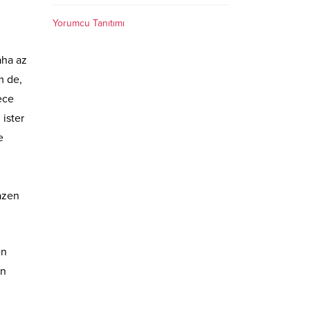
Yorumcu Tanıtımı
aha az
m de,
ece
 ister
e
azen
en
on