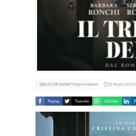
KÜLTÜR-SANAT
Kitap İnceleme
12 Mayıs 2025 1
Paylaş
Tweetle
Gönder
P