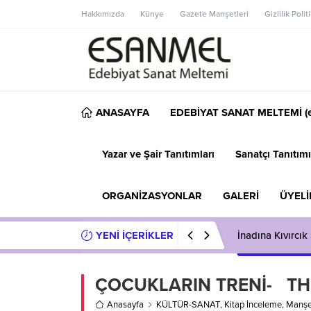
Hakkımızda
Künye
Gazete Manşetleri
Gizlilik Polit
ANASAYFA
EDEBİYAT SANAT MELTEMİ (e
Yazar ve Şair Tanıtımları
Sanatçı Tanıtımı
ORGANİZASYONLAR
GALERİ
ÜYELİ
YENİ İÇERİKLER
İnadına Kıvırcı
ÇOCUKLARIN TRENİ- TH
Anasayfa
KÜLTÜR-SANAT
,
Kitap İnceleme
,
Manşe