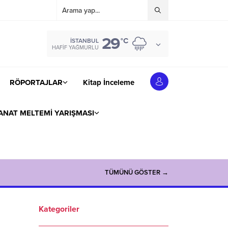
29
°C
İSTANBUL
HAFIF YAĞMURLU
RÖPORTAJLAR
Kitap İnceleme
ANAT MELTEMİ YARIŞMASI
TÜMÜNÜ GÖSTER →
Kategoriler