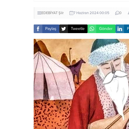
EDEBİYAT
Şiir
7 Haziran 2024 00:05
0
Paylaş
Tweetle
Gönder
P