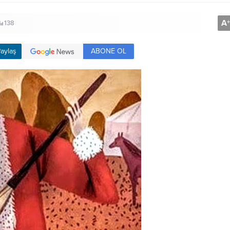
A
+
138
ABONE OL
aylaş