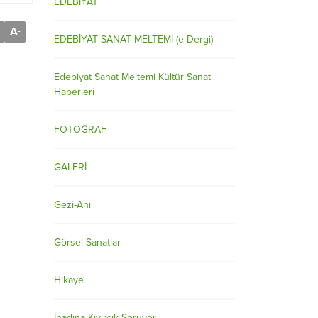
EDEBİYAT
A
-
EDEBİYAT SANAT MELTEMİ (e-Dergi)
Edebiyat Sanat Meltemi Kültür Sanat
Haberleri
FOTOĞRAF
GALERİ
Gezi-Anı
Görsel Sanatlar
Hikaye
İnadına Kıvırcık Soruyor