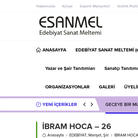
Hakkımızda
Künye
Gazete Manşetleri
Gizlilik Polit
ANASAYFA
EDEBİYAT SANAT MELTEMİ (e
Yazar ve Şair Tanıtımları
Sanatçı Tanıtımı
ORGANİZASYONLAR
GALERİ
ÜYELİ
YENİ İÇERİKLER
GECEYE BİR M
İBRAM HOCA – 26
Anasayfa
EDEBİYAT
,
Manşet
,
Şiir
İBRAM HOCA