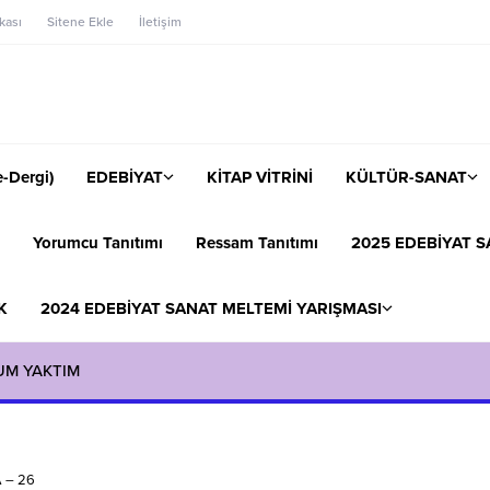
ikası
Sitene Ekle
İletişim
-Dergi)
EDEBİYAT
KİTAP VİTRİNİ
KÜLTÜR-SANAT
Yorumcu Tanıtımı
Ressam Tanıtımı
2025 EDEBİYAT S
K
2024 EDEBİYAT SANAT MELTEMİ YARIŞMASI
UM YAKTIM
 – 26