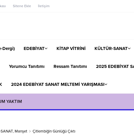
ikası
Sitene Ekle
İletişim
-Dergi)
EDEBİYAT
KİTAP VİTRİNİ
KÜLTÜR-SANAT
Yorumcu Tanıtımı
Ressam Tanıtımı
2025 EDEBİYAT S
K
2024 EDEBİYAT SANAT MELTEMİ YARIŞMASI
UM YAKTIM
-SANAT
,
Manşet
Çitlembiğin Günlüğü Çıktı