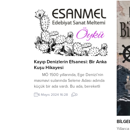
Kayıp Denizlerin Efsanesi: Bir Anka
Kuşu Hikayesi
MÖ 1500 yıllarında, Ege Denizi’nin
masmavi sularında Selene Adası adında
küçük bir ada vardı. Bu ada, bereketli
toprakları ve zeytin ağaçlarıyla kaplıydı.
6 Mayıs 2024 16:28
0
Adada Selene adında güzel bir prenses
yaşıyordu. Prenses Selene, bilgeliği ve
güzelliği ile tüm adada seviliyordu. Bir
gün, Selene denizin kıyısında yürürken,
BİLGE
uzaklardan bir şarkı sesi duydu....
Yıllarca