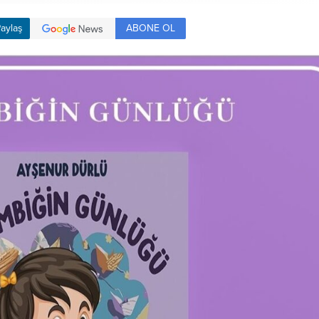
ABONE OL
aylaş