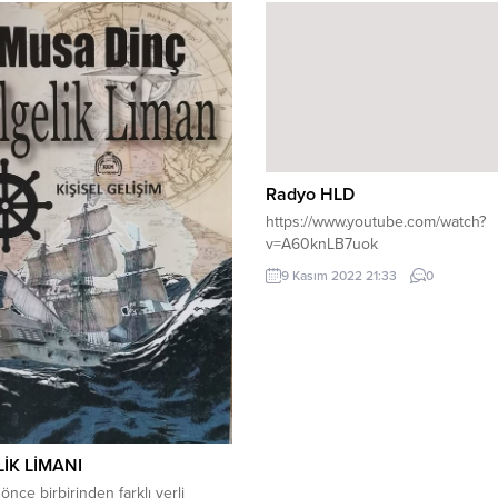
Radyo HLD
https://www.youtube.com/watch?
v=A60knLB7uok
9 Kasım 2022 21:33
0
LİK LİMANI
 önce birbirinden farklı yerli