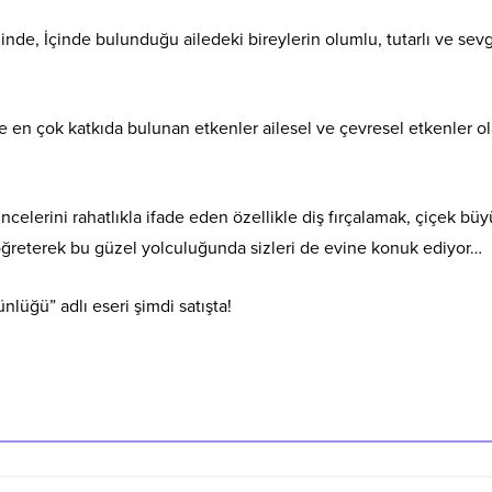
minde, İçinde bulunduğu ailedeki bireylerin olumlu, tutarlı ve sev
 en çok katkıda bulunan etkenler ailesel ve çevresel etkenler ol
celerini rahatlıkla ifade eden özellikle diş fırçalamak, çiçek bü
ğreterek bu güzel yolculuğunda sizleri de evine konuk ediyor…
üğü” adlı eseri şimdi satışta!