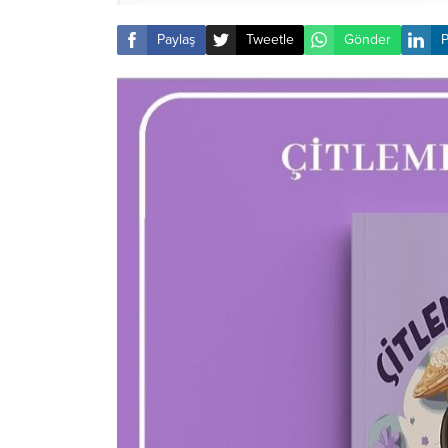
Paylaş
Tweetle
Gönder
P