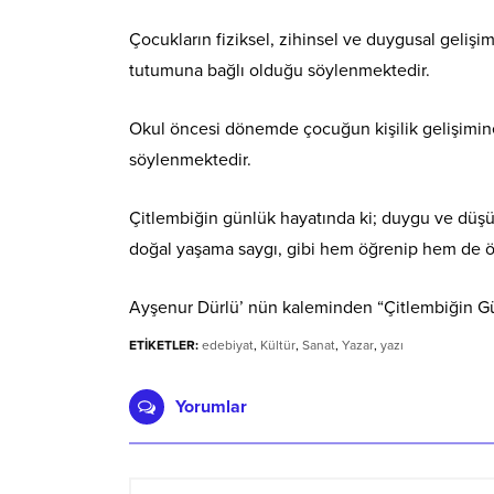
Çocukların fiziksel, zihinsel ve duygusal gelişi
tutumuna bağlı olduğu söylenmektedir.
Okul öncesi dönemde çocuğun kişilik gelişimine
söylenmektedir.
Çitlembiğin günlük hayatında ki; duygu ve düşün
doğal yaşama saygı, gibi hem öğrenip hem de ö
Ayşenur Dürlü’ nün kaleminden “Çitlembiğin Günl
ETİKETLER:
edebiyat
,
Kültür
,
Sanat
,
Yazar
,
yazı
Yorumlar