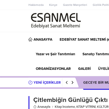
Hakkımızda
Künye
Gazete Manşetleri
Gizlilik Polit
ANASAYFA
EDEBİYAT SANAT MELTEMİ (e
Yazar ve Şair Tanıtımları
Sanatçı Tanıtımı
ORGANİZASYONLAR
GALERİ
ÜYELİ
YENİ İÇERİKLER
GECEYE BİR M
Çitlembiğin Günlüğü Çıktı
Anasayfa
Kitap İnceleme
,
KİTAP VİTRİNİ
,
KÜLTÜR