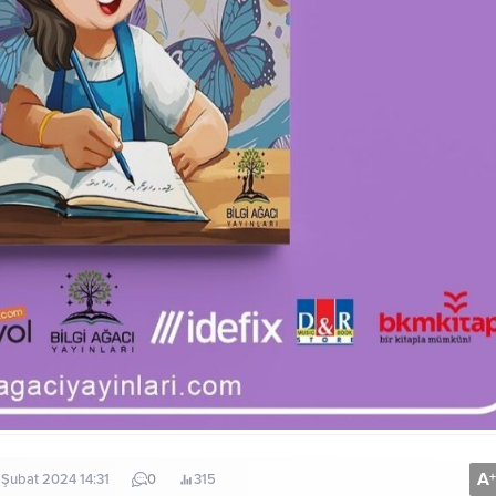
A
+
 Şubat 2024 14:31
0
315