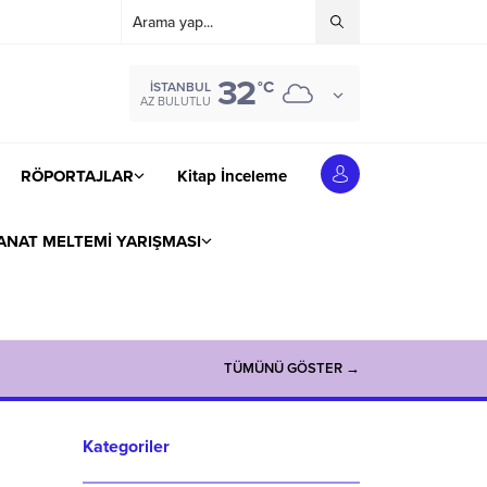
32
°C
İSTANBUL
AZ BULUTLU
RÖPORTAJLAR
Kitap İnceleme
ANAT MELTEMİ YARIŞMASI
TÜMÜNÜ GÖSTER →
Kategoriler