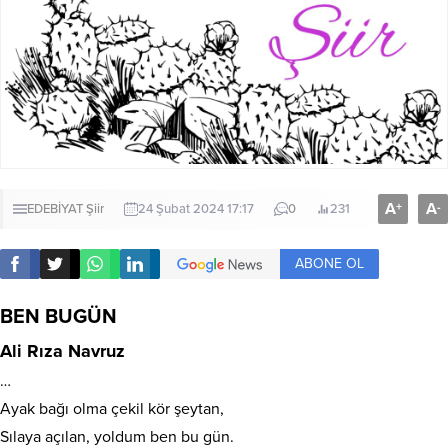
A
A
+
-
EDEBİYAT
Şiir
24 Şubat 2024 17:17
0
231
ABONE OL
BEN BUGÜN
Ali Rıza Navruz
…
Ayak bağı olma çekil kör şeytan,
Sılaya açılan, yoldum ben bu gün.