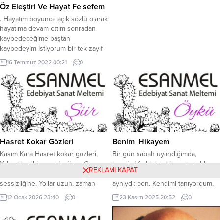
Öz Eleştiri Ve Hayat Felsefem
. Hayatım boyunca açık sözlü olarak
hayatıma devam ettim sonradan
kaybedeceğime baştan
kaybedeyim İstiyorum bir tek zayıf
noktam var haksızlığa karşı
16 Temmuz 2022 00:21
0
gelmektir insanlara yardım etmeyi
seviyorum zaten dinimizde bunu
emrediyor. Ayrıca insanlığın bir
gereğidir merhametli olmak
insanlara yardım etmek çocukları
hayvanları yaşlı insanlara kol kanat
gelmek insanlığın bir gereğidir evet
bugüne...
Hasret Kokar Gözleri
Benim Hikayem
Kasım Kara Hasret kokar gözleri,
Bir gün sabah uyandığımda,
Yalnızlık çökünce yüreğine, Gece
kendimi farklı bir dünyada buldum.
REKLAMI KAPAT
ağırdır, sözler suskun, İçin üşür
Her şey çok farklıydı, ama bir şey
sessizliğine. Yollar uzun, zaman
aynıydı: ben. Kendimi tanıyordum,
kırgın, Bir adın kalır dilimde,
ama çevremdeki her şey
12 Ocak 2026 23:40
0
23 Kasım 2025 20:52
0
Beklemekten yorulur kalp, Sensizlik
yabancıydı. Neler olduğunu
çöker ömrüme.
anlamaya çalışırken, bir ses