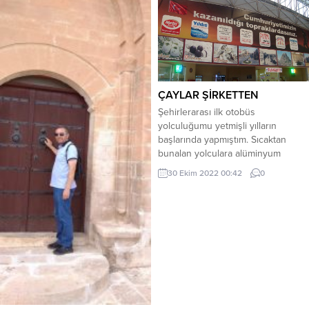
ÇAYLAR ŞİRKETTEN
Şehirlerarası ilk otobüs
yolculuğumu yetmişli yılların
başlarında yapmıştım. Sıcaktan
bunalan yolculara alüminyum
kapaklı cam şişelerde Topçam
30 Ekim 2022 00:42
0
Madran suyu veriliyordu. İki saati
geçen mesafelerde yol üzerindeki
bir tesiste on dakika ihtiyaç molası
verilirdi. Otobüs mola yerine
yanaşırken muavin “Otobüsümüz
falanca dinlenme tesislerinde on
dakika ihtiyaç molası vermiştir.
Çaylar şirketimizdendir” diye
anons...