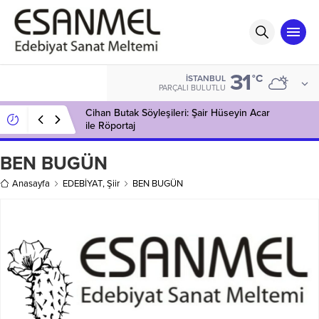
31
°C
İSTANBUL
PARÇALI BULUTLU
Cihan Butak Söyleşileri: Şair Hüseyin Acar
ile Röportaj
BEN BUGÜN
Anasayfa
EDEBİYAT
,
Şiir
BEN BUGÜN