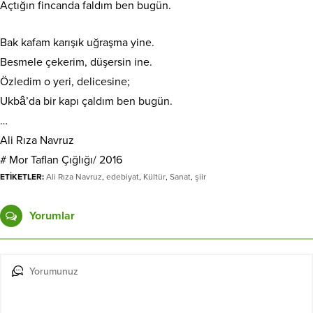
Açtığın fincanda faldım ben bugün.
Bak kafam karışık uğraşma yine.
Besmele çekerim, düşersin ine.
Özledim o yeri, delicesine;
Ukbâ’da bir kapı çaldım ben bugün.
…
Ali Rıza Navruz
# Mor Taflan Çığlığı/ 2016
ETİKETLER:
Ali Rıza Navruz
,
edebiyat
,
Kültür
,
Sanat
,
şiir
Yorumlar