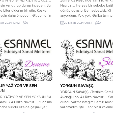
G Ü N /sone/ ALİ RIZA NAVRUZ …
Zühre Kız Nezdinde Tâhirlik Ali Rı
ersin ya, durup durup inceden; Bu
Navruz … Herşey bir sebebe bağl
e biter giderim bir gün. Keşke
dönüp dolaşıp. Ben sebep/sizliği
eydin daha önceden, Git demenin
arıyordum. Yok, yok! Galiba tam te
nülden sürgün. Eyvallahım olmaz
senli anları arıyordum. Ama nerde 
san 2024 12:42
0
20 Nisan 2024 09:54
0
alana, Ufkun ötesine çadır
günler ki? Üstelik sinirin, stresin 
m. Kanmam artık uydurduğun
yaşandığı günleri yaşıyorum… Gen
 Bundan gerû ne ararım sorarım....
“başımda duman” Nilüfer kızın dedi
“içimde yılgın rüzgârların ayak...
R YAĞIYOR VE SEN
YORGUN SAVAŞÇI
UN
YORGUN SAVAŞÇI /Tertibim Cemil
 YAĞIYOR VE SEN YOKSUN /İki
Avcıoğlu’na/ Ali Rıza Navruz … Sa
rası…/ Ali Rıza Navruz … “Canıma
dündü yazma isteğim Cemil! Ama 
haba sundu ezelde çeşm-i yâr,
yazamadım işte… Kör olası kaleme
est oldum ki; gayrin merhabasın
geçmiyor sözüm. Biteviye titrer ol