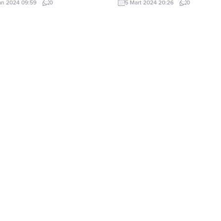
an 2024 09:59
0
5 Mart 2024 20:26
0
m!..” “Koynuma, Başakları yıkayan
Titrer oldu kalem tutan parmaklar.
nla yağ” dedin ya; işte hep bu
yaş döker oldu Özünden kuruyas
 yağmurun oldum bulutlardan
gözüm… Bu gün de dolaştım yepy
koynuna düşme umutlu… Hep, bir
ümitlerle. Çaldığım kapılarda eridi
avruz gülüşünle çıkıp...
ümitlerim. En...