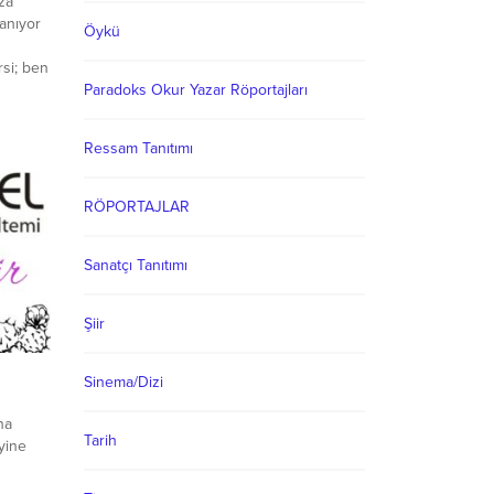
za
anıyor
Öykü
rsi; ben
Paradoks Okur Yazar Röportajları
o senli
dizboyu
çlikse
Ressam Tanıtımı
ği gibi,
RÖPORTAJLAR
Sanatçı Tanıtımı
Şiir
Sinema/Dizi
na
Tarih
yine
du,