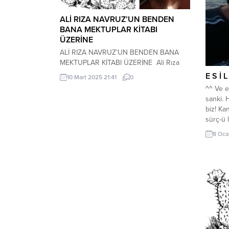
ALİ RIZA NAVRUZ’UN BENDEN
BANA MEKTUPLAR KİTABI
ÜZERİNE
ALİ RIZA NAVRUZ’UN BENDEN BANA
MEKTUPLAR KİTABI ÜZERİNE Ali Rıza
Navruz … Zaman: fasl-ı hüzâl 1996
E S İ L
10 Mart 2025 21:41
0
Ağustos ** Azîzim Navruz, Ben bir sayfa
^^ Ve e
mektuplarına da şükretmeye
sanki. 
başlamışken, sen gittikçe küçültmeye
biz! Ka
başladın onları. Zamanın yetersizse eğer,
sürç-ü 
söyle ben sana göndereyim birkaç dilim.
‘âh’ ki
Zira ben şu günlerde gecelere de mesai
8 Oca
Aşkın n
yaptırıyorum. Ortada...
vurmuş
demişti
Tezene;