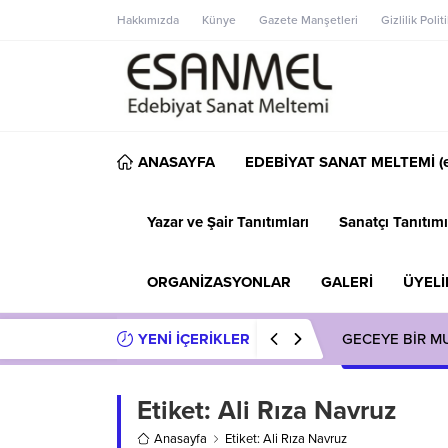
Hakkımızda
Künye
Gazete Manşetleri
Gizlilik Polit
ANASAYFA
EDEBİYAT SANAT MELTEMİ (e
Yazar ve Şair Tanıtımları
Sanatçı Tanıtımı
ORGANİZASYONLAR
GALERİ
ÜYELİ
YENİ İÇERİKLER
GECEYE BİR M
Etiket:
Ali Rıza Navruz
Anasayfa
Etiket: Ali Rıza Navruz