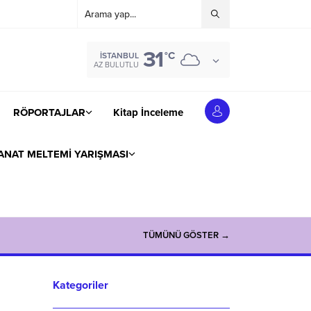
31
°C
İSTANBUL
AZ BULUTLU
RÖPORTAJLAR
Kitap İnceleme
ANAT MELTEMİ YARIŞMASI
TÜMÜNÜ GÖSTER →
Kategoriler