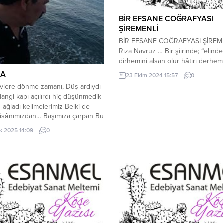
BİR EFSANE COĞRAFYASI
ŞİREMENLİ
BİR EFSANE COĞRAFYASI ŞİREME
Rıza Navruz … Bir şiirinde; “elinde
dirhemini alsan olur hâtırı derhem
ya Bağdatlı Rûhi; o hesap, ben de
 A
23 Ekim 2024 15:57
0
Şiremenli’yi çekip alsaydım Kayser
vlere dönme zamanı, Düş ardıydı
coğrafyasından, hem Şiremenli inci
Hangi kapı açılırdı hiç düşünmedik
hem de bu coğrafya incinirdi. Bu
n ağladı kelimelerimiz Belki de
eminim!.. Şiremenli; bu günkü Na
lisânımızdan… Başımıza çarpan Bu
Mahallesi içerisinde bulunmaktadır
min bedduasıydı ki? Bilemedik!..
Büyükkürkçü ve...
k 2025 14:09
0
iyazı değil de Neden ayazı
tu ki ense kökümüze? “Boş ver”
k hatırladın mı Esila, “Boş veeeer!”
 nereden incitmişse...