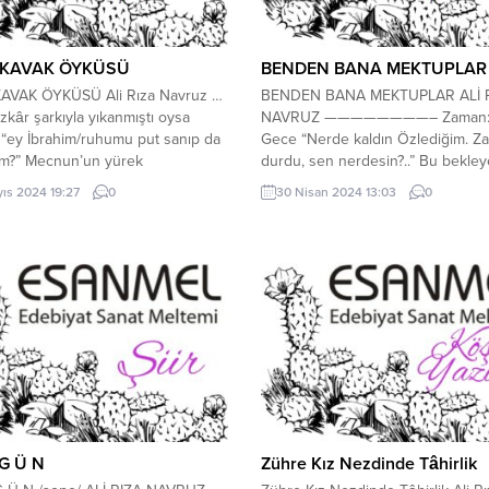
 KAVAK ÖYKÜSÜ
BENDEN BANA MEKTUPLAR
KAVAK ÖYKÜSÜ Ali Rıza Navruz …
BENDEN BANA MEKTUPLAR ALİ 
azkâr şarkıyla yıkanmıştı oysa
NAVRUZ ————————– Zaman: Is
“ey İbrahim/ruhumu put sanıp da
Gece “Nerde kaldın Özlediğim. Z
im?” Mecnun’un yürek
durdu, sen nerdesin?..” Bu bekley
arından da Leylâ’nın haberi yoktu
sevgili Navruz. “Bakalım bu bekl
yıs 2024 19:27
0
30 Nisan 2024 13:03
0
 yalan mı söylemiş olurum
gün daha sürecek. Tahakkuk etm
rum. Sahtelerin yazılı belgesiymiş
bu ziyaret belki de. Gel ki bu deli
fon rehberimiz. En zor anımızda
sana neler edecek, Boynu bükük 
orsak bir dost yüzünü, bir tel
bu muhabbet belki de.” Al...
ını… Yani...
 G Ü N
Zühre Kız Nezdinde Tâhirlik