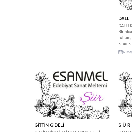
DALLI
DALLI 
Bir hic
ruhum, 
kıran k
yangınl
17 Ma
desem,
bilmiyo
şu tele
göremiy
numaras
GİTTİN GİDELİ
S Ü R