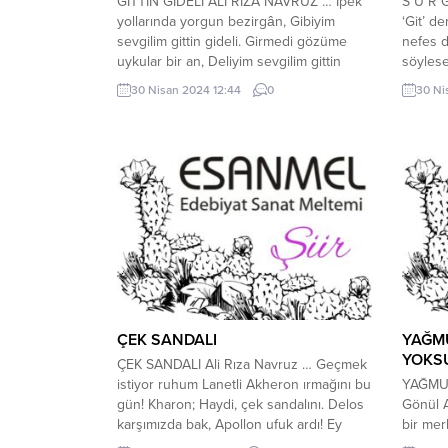
GİTTİN GİDELİ ALİ RIZA NAVRUZ … İpek
S Ü R 
yollarında yorgun bezirgân, Gibiyim
‘Git’ d
sevgilim gittin gideli. Girmedi gözüme
nefes d
uykular bir an, Deliyim sevgilim gittin
söyles
gideli. Gözümde gamzeler canlanır
adı; gö
30 Nisan 2024 12:44
0
30 Ni
birden Bu sevda gider mi, söyle bu
burda k
serden. Senden esen meltem ruhum
kurarı
sararken, Doluyum sevgilim gittin gideli.
yalana;
Bilmem ne yandadır huzurun yolu.
Şaşırdım doğrusu...
ÇEK SANDALI
YAĞMU
YOKS
ÇEK SANDALI Ali Rıza Navruz … Geçmek
istiyor ruhum Lanetli Akheron ırmağını bu
YAĞMUR
gün! Kharon; Haydi, çek sandalını. Delos
Gönül A
karşımızda bak, Apollon ufuk ardı! Ey
bir mer
tanrısal bakire Artemis, gel ayır; Şu
Şöyle m