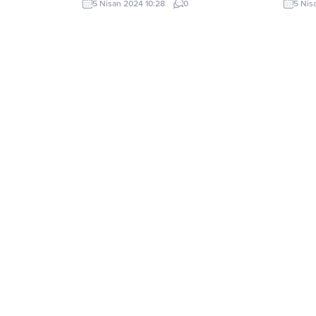
5 Nisan 2024 10:28
0
5 Nis
morumdan alını…
bilmedi
yağmuru
yüzden
çıkıp 
tutam n