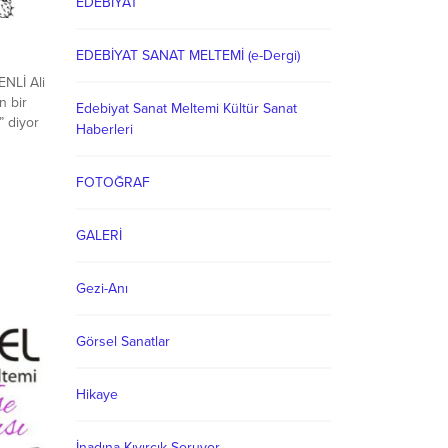
EDEBİYAT
EDEBİYAT SANAT MELTEMİ (e-Dergi)
NLİ Ali
n bir
Edebiyat Sanat Meltemi Kültür Sanat
” diyor
Haberleri
i
nirdi,
FOTOĞRAF
ndan
zım Bey
GALERİ
.
Gezi-Anı
Görsel Sanatlar
Hikaye
İnadına Kıvırcık Soruyor