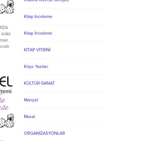
Kitap İnceleme
RIZA
Kitap İnceleme
lıklı
aman
endir
KİTAP VİTRİNİ
eme kaç
eyecek
 gönül
Köşe Yazıları
kalacak
KÜLTÜR-SANAT
Manşet
Masal
ORGANİZASYONLAR