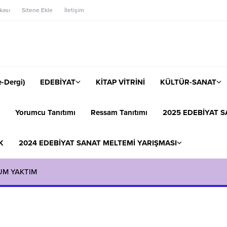
ikası
Sitene Ekle
İletişim
-Dergi)
EDEBİYAT
KİTAP VİTRİNİ
KÜLTÜR-SANAT
Yorumcu Tanıtımı
Ressam Tanıtımı
2025 EDEBİYAT S
K
2024 EDEBİYAT SANAT MELTEMİ YARIŞMASI
UM YAKTIM