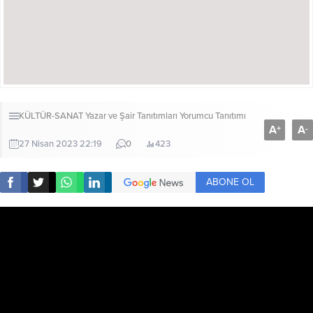
KÜLTÜR-SANAT
Yazar ve Şair Tanıtımları
Yorumcu Tanıtımı
A
A
+
-
27 Nisan 2023 22:19
0
423
ABONE OL