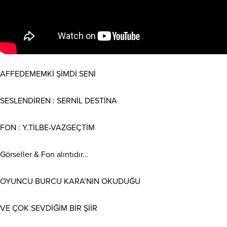
AFFEDEMEMKİ ŞİMDİ SENİ
SESLENDİREN : SERNİL DESTİNA
FON : Y.TİLBE-VAZGEÇTİM
Görseller & Fon alıntıdır…
OYUNCU BURCU KARA’NIN OKUDUĞU
VE ÇOK SEVDİĞİM BİR ŞİİR