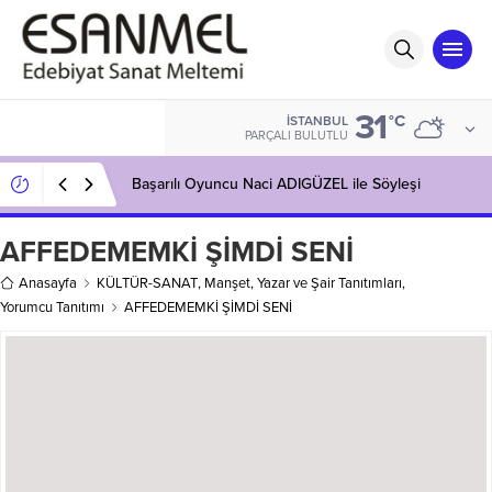
31
°C
İSTANBUL
PARÇALI BULUTLU
Başarılı Oyuncu Naci ADIGÜZEL ile Söyleşi
AFFEDEMEMKİ ŞİMDİ SENİ
Anasayfa
KÜLTÜR-SANAT
,
Manşet
,
Yazar ve Şair Tanıtımları
,
Yorumcu Tanıtımı
AFFEDEMEMKİ ŞİMDİ SENİ