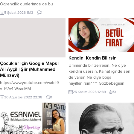
Öğrencilik günlerimde de bu
böyleydi. Benim sevgilim sınıfın en
5 Şubat 2026 11:13
1
güzel kızı olmalıydı ve özel parti
verdiğimiz günlerde de en güzel
ve en ilginç hediyeyi ben vermek
isterdim. Ama bunu çoğu kez
başaramaz ne alacağımı bilemez bu
yüzden çoğu...
Kendini Kendin Bilirsin
Çocuklar İçin Google Maps |
Ummanda bir zerresin, Ne diye
Ali Ayçil | Şiir (Muhammed
kendini üzersin. Kainat içinde sen
Münzevi)
de varsın Ne diye boşa
https://www.youtube.com/watch?
hayıflanırsın? *** Gözbebeğisin
v=R7v4lWeacMM
kaderinin, Seni bilmese de kimse.
25 Kasım 2025 12:39
0
Hak da hazır yerin, Kimse görmese
30 Ağustos 2022 22:38
0
de. *** Kendini kendin yüceltirsin,
Herkes bacağına asılsa da. Kendini
kendin bilirsin, Herkes seni
bilmese de. *** Söylemese de her
dil...