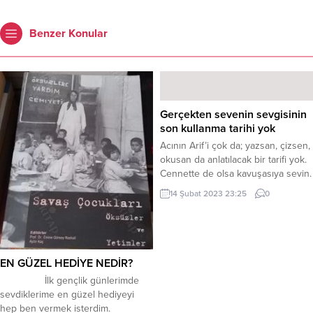
Benzer Konular
Gerçekten sevenin sevgisinin
son kullanma tarihi yok
Acının Arif’i çok da; yazsan, çizsen,
okusan da anlatılacak bir tarifi yok.
Cennette de olsa kavuşasıya sevin.
Bu hayatta insanı bir kenara atanı
14 Şubat 2023 23:25
0
çok da; gerçekten sevenin
sevgisinin son kullanma tarihi yok.
Güray Gökkaya
EN GÜZEL HEDİYE NEDİR?
İlk gençlik günlerimde
sevdiklerime en güzel hediyeyi
hep ben vermek isterdim.