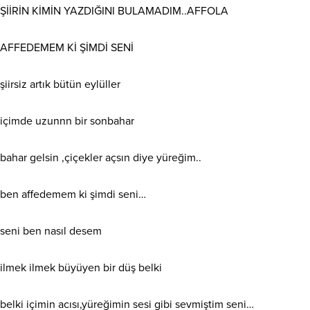
ŞİİRİN KİMİN YAZDIĞINI BULAMADIM..AFFOLA
AFFEDEMEM Kİ ŞİMDİ SENİ
şiirsiz artık bütün eylüller
içimde uzunnn bir sonbahar
bahar gelsin ,çiçekler açsın diye yüreğim..
ben affedemem ki şimdi seni…
seni ben nasıl desem
ilmek ilmek büyüyen bir düş belki
belki içimin acısı,yüreğimin sesi gibi sevmiştim seni…