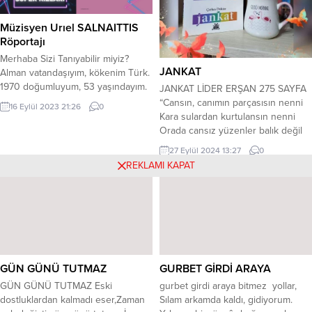
Müzisyen Urıel SALNAITTIS
Röportajı
Merhaba Sizi Tanıyabilir miyiz?
JANKAT
Alman vatandaşıyım, kökenim Türk.
1970 doğumluyum, 53 yaşındayım.
JANKAT LİDER ERŞAN 275 SAYFA
İki kız çocuğum bir de torunum var.
“Cansın, canımın parçasısın nenni
16 Eylül 2023 21:26
0
İsminizi ilk etapta duyanlar seçilmiş
Kara sulardan kurtulansın nenni
bir rumuz olarak algılıyor ama Uriel
Orada cansız yüzenler balık değil
sizin gerçek adınız anlamı nedir?
Yavru canlardı nenni de nenni.
27 Eylül 2024 13:27
0
Uriel’in anlamı Allah benim ışığımdır.
Balık değil yavru canlardı nenni.”
REKLAMI KAPAT
Yahudi ismi ama gerçek ismim.
Büyük Çerkes sürgününün küçük,
Almanya’da yaşayan bir sanatçı
masum mağduru Jankat. İki ablası
olarak Türkiye’deki müzik...
korsanlar tarafından kaçırıldıktan
sonra ailesinin tek tesellisi Jankat.
Rus zulmünden kurtulmak ve
kızlarını...
GÜN GÜNÜ TUTMAZ
GURBET GİRDİ ARAYA
GÜN GÜNÜ TUTMAZ Eski
​gurbet girdi araya bitmez yollar,
dostluklardan kalmadı eser,Zaman
Sılam arkamda kaldı, gidiyorum.