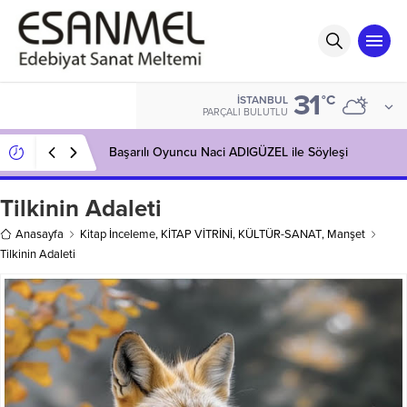
31
°C
İSTANBUL
PARÇALI BULUTLU
Başarılı Oyuncu Naci ADIGÜZEL ile Söyleşi
Tilkinin Adaleti
Anasayfa
Kitap İnceleme
,
KİTAP VİTRİNİ
,
KÜLTÜR-SANAT
,
Manşet
Tilkinin Adaleti