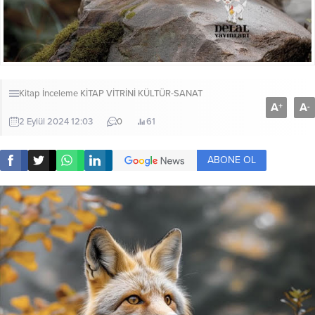
Kitap İnceleme
KİTAP VİTRİNİ
KÜLTÜR-SANAT
A
A
+
-
2 Eylül 2024 12:03
0
61
ABONE OL