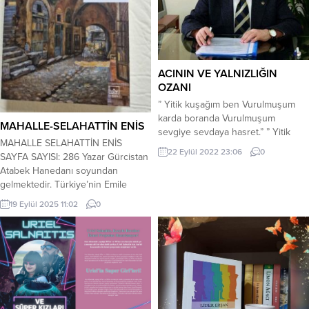
ACININ VE YALNIZLIĞIN
OZANI
” Yitik kuşağım ben Vurulmuşum
karda boranda Vurulmuşum
MAHALLE-SELAHATTİN ENİS
sevgiye sevdaya hasret.” ” Yitik
MAHALLE SELAHATTİN ENİS
kuşağım ben” diye tanımlar kendini
22 Eylül 2022 23:06
0
SAYFA SAYISI: 286 Yazar Gürcistan
acının ve yalnızlığın ozanı İsmet
Atabek Hanedanı soyundan
ERGİN. Yaşadıklarından o denli
gelmektedir. Türkiye’nin Emile
etkilenmiştir ki kitabına ” YİTİK
Zola’sı olarak tanınmaktadır. I.
KUŞAK” adını vermiş. Kitabına aldığı
19 Eylül 2025 11:02
0
Dünya Savaşı’nda askere alınınca
şiirleri buna göre biçimlendirmiş.
hukuk öğrenimini yarıda bırakmak
Konularını bu tema üzerine
zorunda kalan yazar, yedek subay
kurgulamış. Kendini ; ” Ben...
olarak İstanbul’da görev yapmıştır.
Türk edebiyatında realizmin
öncülerindendir. 50 yaşında vefat
eden yazarın son olarak yazdığı
romanıdır. Peyami Safa’nın...