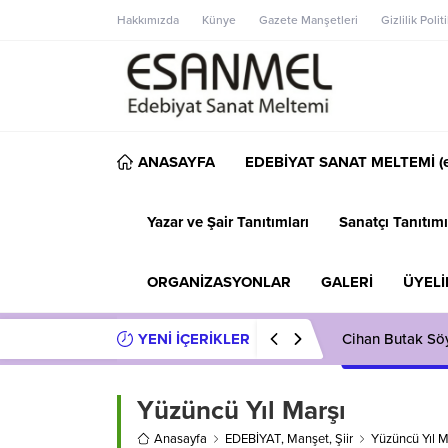
Hakkımızda
Künye
Gazete Manşetleri
Gizlilik Polit
ANASAYFA
EDEBİYAT SANAT MELTEMİ (e
Yazar ve Şair Tanıtımları
Sanatçı Tanıtımı
ORGANİZASYONLAR
GALERİ
ÜYELİ
YENİ İÇERİKLER
Cihan Butak Söyl
Yüzüncü Yıl Marşı
Anasayfa
EDEBİYAT
,
Manşet
,
Şiir
Yüzüncü Yıl M