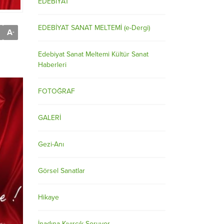
EDEBİYAT
EDEBİYAT SANAT MELTEMİ (e-Dergi)
A
-
Edebiyat Sanat Meltemi Kültür Sanat
Haberleri
FOTOĞRAF
GALERİ
Gezi-Anı
Görsel Sanatlar
Hikaye
İnadına Kıvırcık Soruyor