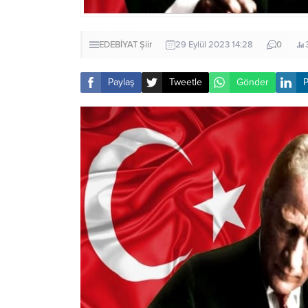
EDEBİYAT
Şiir
29 Eylül 2023 14:28
0
Paylaş
Tweetle
Gönder
P