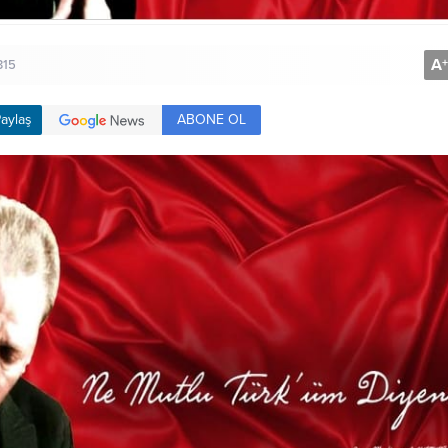
A
+
315
ABONE OL
aylaş