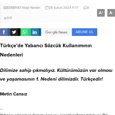
EDEBİYAT
Köşe Yazıları
28 Şubat 2024 11:17
0
A
A
+
-
531
ABONE OL
Türkçe’de Yabancı Sözcük Kullanımının
Nedenleri
Dilimize sahip çıkmalıyız. Kültürümüzün var olması
ve yaşamasının 1. Nedeni dilimizdir. Türkçedir!
Metin Cansız
…