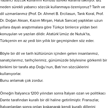
Yabancı sözcük kullanımı konusu sürekli kafama takılıyor. Biz
neden sürekli yabancı sözcük kullanmaya özeniyoruz? Tarih ve
dil uzmanlarımız (Prof. Dr. Ahmet B. Ercilasun, Tarık Koral, Prof.
Dr. Doğan Aksan, Kazım Mirşan, Haluk Sancar) yaptıkları uzun
yıllara dayalı araştırmalara göre Türkçe binlerce yıldan beri
konuşulan ve yazılan dildir. Atatürk’ümüz de Nutuk’ta,
Türkçenin en az yedi bin yıllık bir geçmişinden söz eder.
Böyle bir dil ve tarih kültürünün içinden gelen insanlarımız,
sanatçılarımız, tarihçilerimiz, günümüzde böylesine görkemli bir
birikimi bir tarafa atıp Doğu’nun, Batı’nın sözcüklerini
kullanıyorlar.
Bunu anlamak çok zordur.
Örneğin İtalyanca 1200 yılından sonra İtalyan ozan ve politikacı
Dante tarafından kurallı bir dil haline getirilmiştir. Fransızlar,
İtalyanlardan sonra onları kıskanarak kendi kurallı dillerini