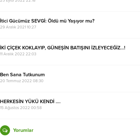
25 Eylül 2022 22:18
İtici Gücümüz SEVGİ: Öldü mü Yaşıyor mu?
29 Aralık 2021 10:27
İKİ ÇİÇEK KOKLAYIP, GÜNEŞİN BATIŞINI İZLEYECEĞİZ…!
11 Aralık 2022 22:03
Ben Sana Tutkunum
20 Temmuz 2022 08:30
HERKESİN YÜKÜ KENDİ ….
15 Ağustos 2022 00:58
Yorumlar