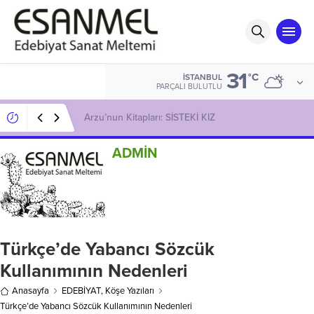
31
°C
İSTANBUL
PARÇALI BULUTLU
Başarılı Oyuncu Naci ADIGÜZEL ile Söyleşi
ADMİN
Türkçe’de Yabancı Sözcük
Kullanımının Nedenleri
Anasayfa
EDEBİYAT
,
Köşe Yazıları
Türkçe’de Yabancı Sözcük Kullanımının Nedenleri