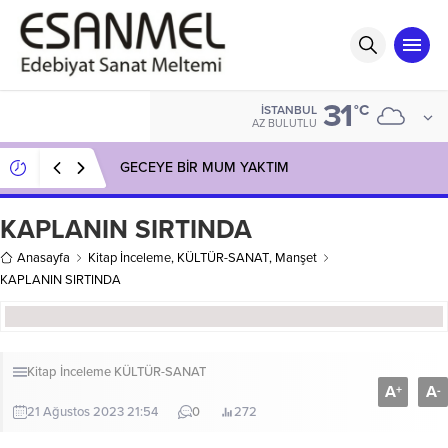
31
°C
İSTANBUL
AZ BULUTLU
GECEYE BİR MUM YAKTIM
KAPLANIN SIRTINDA
Anasayfa
Kitap İnceleme
,
KÜLTÜR-SANAT
,
Manşet
KAPLANIN SIRTINDA
Kitap İnceleme
KÜLTÜR-SANAT
A
A
+
-
21 Ağustos 2023 21:54
0
272