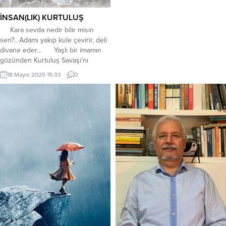
Kısmet değilmiş buluşmak
Rüyalarda olur kavuşmak ****
İNSAN(LIK) KURTULUŞ
Bülbül gülü sevdide ne oldu Güzel
Kara sevda nedir bilir misin
diller...
sen?.. Adamı yakıp küle çevirir, deli
divane eder… Yaşlı bir imamın
gözünden Kurtuluş Savaşı’nı
okurken, zamanda yolculuğa
18 Mayıs 2025 15:33
0
çıkacak ve kendinizi bir anlığına da
olsa o devirde bulacaksınız.
Yaşanmış gerçek hikayelerin
kurgulanarak anlatıldığı bu romanda
kronolojik sıraya riayet edilmemiştir.
Yazarın kendine has sade...