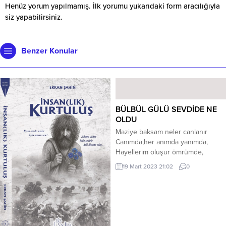
Henüz yorum yapılmamış. İlk yorumu yukarıdaki form aracılığıyla
siz yapabilirsiniz.
Benzer Konular
BÜLBÜL GÜLÜ SEVDİDE NE
OLDU
Maziye baksam neler canlanır
Canımda,her anımda yanımda,
Hayellerim oluşur ömrümde,
resmin belirir karşımda. ****
19 Mart 2023 21:02
0
Gençlikte baktığımda yollarına
Kalbimin ritmi senin ayarında, O
günlerde heyecan dorukta,
Sevgiler olurdu son noktada ****
Yoksanda hayellerin yoldaş
Olmasan sevgili,olsanda arkadaş