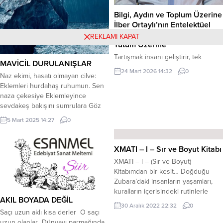
Bilgi, Aydın ve Toplum Üzerine
İlber Ortaylı’nın Entelektüel
Birikimi ve Beklenen Aydın
REKLAMI KAPAT
Tutum Üzerine
Tartışmak insanı geliştirir, tek
MAVİCİL DURULANIŞLAR
taraflılık körlükten kurtarır. Prof. Dr.
24 Mart 2026 14:32
0
Naz ekimi, hasatı olmayan cilve:
İbrahim Ortaş Prof. Dr. İlber Ortaylı
Eklemleri hurdahaş ruhumun. Sen
ile Çukurova Üniversitesi Tıp
naza çekesiye Eklemleyince
Fakültesi Asistan Yetiştirme
sevdakeş bakışını sumrulara Göz
Programı kapsamında düzenlenen
sancılarım tutuyor, Sulu sepkenim,
cuma seminerleri sırasında tanışma
5 Mart 2025 14:27
0
ibrişim boynumda Garipçeyim bir
fırsatı bulmuştum. Bu seminerlerin
hayli Sen varken yoksan
kendine özgü bir formatı vardı.
Gamzâdenim gamzende. Bugün
Programlara zaman zaman diğer
XMATI – l – Sır ve Boyut Kitabı
yine tümcelerin var tonlaması
fakültelerden akademisyenler ve
XMATI – l – (Sır ve Boyut)
buselik Tam gibi ama noksan; Oysa
ilgili kişiler de katılırdı. Çoğunlukla...
Kitabımdan bir kesit… Doğduğu
benim harflerim çokça savruldu
Zubara’daki insanların yaşamları,
kum fırtınalarında. Mavicil
kuralların içerisindeki rutinlerle
duruşunda durulanıyor...
AKIL BOYADA DEĞİL
devam ediyordu. Yazılı kurallar
30 Aralık 2022 22:32
0
yoktu sadece nesilden nesile
Saçı uzun aklı kısa derler O saçı
devredilerek gelen düzenleyici
uzun olanlar Dünyayı parmağında