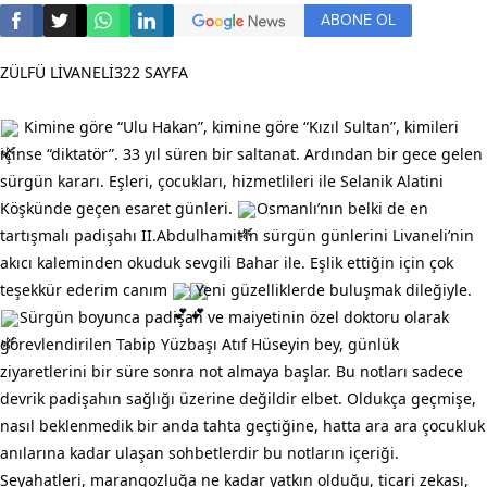
ABONE OL
ZÜLFÜ LİVANELİ322 SAYFA
Kimine göre “Ulu Hakan”, kimine göre “Kızıl Sultan”, kimileri
içinse “diktatör”. 33 yıl süren bir saltanat. Ardından bir gece gelen
sürgün kararı. Eşleri, çocukları, hizmetlileri ile Selanik Alatini
Köşkünde geçen esaret günleri.
Osmanlı’nın belki de en
tartışmalı padişahı II.Abdulhamit’in sürgün günlerini Livaneli’nin
akıcı kaleminden okuduk sevgili Bahar ile. Eşlik ettiğin için çok
teşekkür ederim canım
Yeni güzelliklerde buluşmak dileğiyle.
Sürgün boyunca padişah ve maiyetinin özel doktoru olarak
görevlendirilen Tabip Yüzbaşı Atıf Hüseyin bey, günlük
ziyaretlerini bir süre sonra not almaya başlar. Bu notları sadece
devrik padişahın sağlığı üzerine değildir elbet. Oldukça geçmişe,
nasıl beklenmedik bir anda tahta geçtiğine, hatta ara ara çocukluk
anılarına kadar ulaşan sohbetlerdir bu notların içeriği.
Seyahatleri, marangozluğa ne kadar yatkın olduğu, ticari zekası,