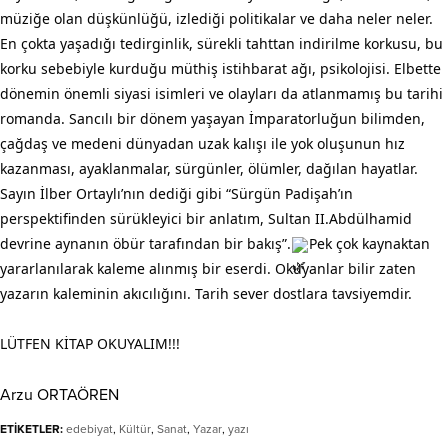
müziğe olan düşkünlüğü, izlediği politikalar ve daha neler neler.
En çokta yaşadığı tedirginlik, sürekli tahttan indirilme korkusu, bu
korku sebebiyle kurduğu müthiş istihbarat ağı, psikolojisi. Elbette
dönemin önemli siyasi isimleri ve olayları da atlanmamış bu tarihi
romanda. Sancılı bir dönem yaşayan İmparatorluğun bilimden,
çağdaş ve medeni dünyadan uzak kalışı ile yok oluşunun hız
kazanması, ayaklanmalar, sürgünler, ölümler, dağılan hayatlar.
Sayın İlber Ortaylı’nın dediği gibi “Sürgün Padişah’ın
perspektifinden sürükleyici bir anlatım, Sultan II.Abdülhamid
devrine aynanın öbür tarafından bir bakış”.
Pek çok kaynaktan
yararlanılarak kaleme alınmış bir eserdi. Okuyanlar bilir zaten
yazarın kaleminin akıcılığını. Tarih sever dostlara tavsiyemdir.
LÜTFEN KİTAP OKUYALIM!!!
Arzu ORTAÖREN
ETİKETLER:
edebiyat
,
Kültür
,
Sanat
,
Yazar
,
yazı