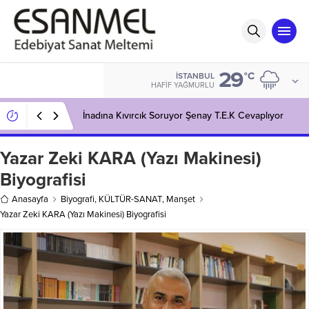
29
°C
İSTANBUL
HAFIF YAĞMURLU
İnadına Kıvırcık Soruyor Şenay T.E.K Cevaplıyor
Yazar Zeki KARA (Yazı Makinesi)
Biyografisi
Anasayfa
Biyografi
,
KÜLTÜR-SANAT
,
Manşet
Yazar Zeki KARA (Yazı Makinesi) Biyografisi