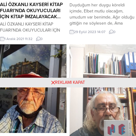
ALİ ÖZKANLI KAYSERİ KİTAP
Duyduğum her duygu köreldi
FUARI’NDA OKUYUCULARI
içimde, Elbet mutlu olacağım,
İÇİN KİTAP İMZALAYACAK…
umudum var benimde, Ağır olduğu
gittiğin ne söylesen de, Ama
ALİ ÖZKANLI KAYSERİ KİTAP
unutma bu acı ikimize de yeter,
FUARI’NDA OKUYUCULARI İÇİN
29 Eylül 2023 14:07
0
elbette, Ayrılmak zor geldi ikimize
KİTAP İMZALAYACAK… 03-12 Aralık
1 Aralık 2021 11:32
0
de, Anılar yakıyor içimizi her saniye,
2021 tarihlerinde, 10.00-21.00
Ediyorum dua gel diye, Ama
saatleri arasında;Kayseri 4.Kitap
unutma bu acı geçmez, gelsen de
Fuarı-Dünya Ticaret Merkezi Fuar
Sinem Şahin
Alanı, Stand F 11-Kayseri adresinde,
Eğitimci-Şair-Yazar Ali Özkanlı
okuyucuları için kitap
imzalayacaktır. İlgilenenlere,
REKLAMI KAPAT
önemle duyurulur.