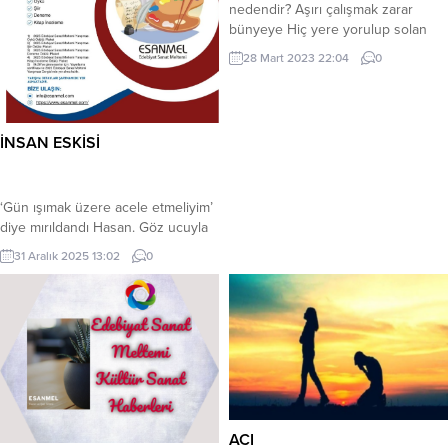
nedendir? Aşırı çalışmak zarar
bünyeye Hiç yere yorulup solan
bedendir. * On on beş daire üç beş
28 Mart 2023 22:04
0
araba Zenginler, fakire demez
meraba Ne varsa depremde döndü
haraba Ev, araba, altın hâkka
gidendir. * Haram helal demez yiyip
İNSAN ESKİSİ
durursun Yedikçe şişersin tam...
‘Gün ışımak üzere acele etmeliyim’
diye mırıldandı Hasan. Göz ucuyla
havanın durumuna baktı. Hava
31 Aralık 2025 13:02
0
kapalı gibi görünüyordu. Bütün gün
sokaklarda olacağı için kalın giyindi.
Herkesin evinden çıkmak
istemediği böyle serin havaları
severdi. Hazırladığı ekmek köşesini
de yanına alıp hızla evden ayrıldı.
Acele adımlarla ilk olarak
üç...
ACI