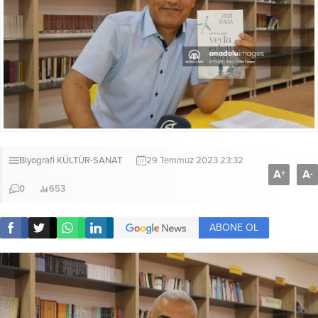
Biyografi
KÜLTÜR-SANAT
29 Temmuz 2023 23:32
A
A
+
-
0
653
ABONE OL