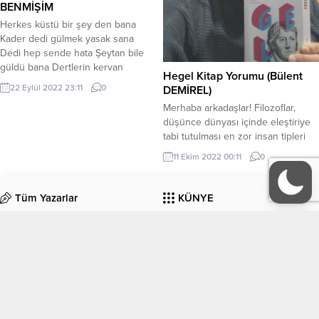
BENMİŞİM
Herkes küstü bir şey den bana
Kader dedi gülmek yasak sana
Dedi hep sende hata Şeytan bile
güldü bana Dertlerin kervan
Hegel Kitap Yorumu (Bülent
başıyım Sanki dertlerin tacıyım Hiç
22 Eylül 2022 23:11
0
DEMİREL)
gülmez hep ağlarım Bahar olmam
Merhaba arkadaşlar! Filozoflar,
hep kısım Dertlerden kaçayım
düşünce dünyası içinde eleştiriye
gideyim bir yere Gidersen git
tabi tutulması en zor insan tipleri
gelinmeyen yere Daha çok var
arasındadır. Diğer taraftan da
dertlerin bizde Şeytan bile güldü...
11 Ekim 2022 00:11
0
eleştirilmeyi en çok hak edenler de
onlardır. Hegel de bunlardan biri.
Felsefe ile yakın temasta olan ve
Tüm Yazarlar
KÜNYE
düşünen herkesin de, ortaya bir
şeyler koymak şartı ile filozof
İletişim
eleştirme hakkı vardır.
Paylaşacağım eser, uzmanı...
EDEBİYAT
KÜLTÜR-SANAT
Köşe Yazıları
Manşet