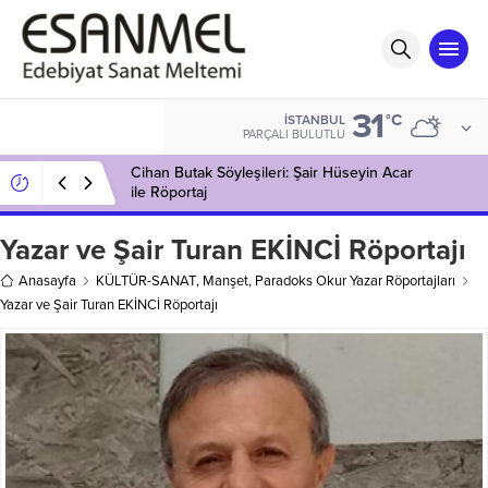
31
°C
İSTANBUL
PARÇALI BULUTLU
Cihan Butak Söyleşileri: Şair Hüseyin Acar
ile Röportaj
Yazar ve Şair Turan EKİNCİ Röportajı
Anasayfa
KÜLTÜR-SANAT
,
Manşet
,
Paradoks Okur Yazar Röportajları
Yazar ve Şair Turan EKİNCİ Röportajı