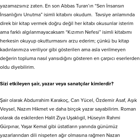
yazamazsınız zaten. En son Abbas Turan’ın “Sen İnsansın
İnsanlığını Unutma” isimli kitabını okudum. Tavsiye anlamında
direk bir kitap vermek doğru değil her kitabı okusunlar isterim
ama farklı algılanmayacaksam “Kızımın Nefesi” isimli kitabımı
herkesin okuyup okutturmasını arzu ederim; çünkü bu kitap
kadınlarımıza veriliyor gibi gösterilen ama asla verilmeyen
değerin topluma nasıl yansıdığını gösteren en çarpıcı eserlerden
oldu diyebilirim.
Sizi etkileyen şair, yazar veya sanatçılar kimlerdir?
Şair olarak Abdurrahim Karakoç, Can Yücel, Özdemir Asaf, Aşık
Veysel, Nazım Hikmet ve daha birçok yazar sayabilirim. Roman
olarak da eskilerden Halit Ziya Uşaklıgil, Hüseyin Rahmi
Gürpınar, Yaşar Kemal gibi üstatların yanında günümüz
yazarlarından dili nispeten ağır olmasına rağmen Nazan