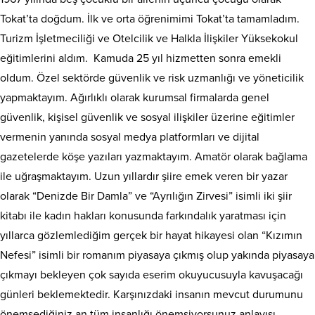
Tokat’ta doğdum. İlk ve orta öğrenimimi Tokat’ta tamamladım.
Turizm İşletmeciliği ve Otelcilik ve Halkla İlişkiler Yüksekokul
eğitimlerini aldım. Kamuda 25 yıl hizmetten sonra emekli
oldum. Özel sektörde güvenlik ve risk uzmanlığı ve yöneticilik
yapmaktayım. Ağırlıklı olarak kurumsal firmalarda genel
güvenlik, kişisel güvenlik ve sosyal ilişkiler üzerine eğitimler
vermenin yanında sosyal medya platformları ve dijital
gazetelerde köşe yazıları yazmaktayım. Amatör olarak bağlama
ile uğraşmaktayım. Uzun yıllardır şiire emek veren bir yazar
olarak “Denizde Bir Damla” ve “Ayrılığın Zirvesi” isimli iki şiir
kitabı ile kadın hakları konusunda farkındalık yaratması için
yıllarca gözlemlediğim gerçek bir hayat hikayesi olan “Kızımın
Nefesi” isimli bir romanım piyasaya çıkmış olup yakında piyasaya
çıkmayı bekleyen çok sayıda eserim okuyucusuyla kavuşacağı
günleri beklemektedir. Karşınızdaki insanın mevcut durumunu
önemsediğiniz an tüm insanlığı önemsiyorsunuz anlayışı