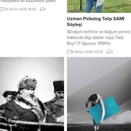
YARIŞMASI’NI KAZANAN ŞAİRE
50.000, İKİNCİSİNE 40.000.
24 Nisan 2026 15:42
0
ÜÇÜNCÜSÜNE 30.000 LİRA
ÖDENECEK, SON İŞTİRAK
Uzman Psikolog Talip SAMİ
TARİHİ.31 MAYIS 2026 PAZAR)…
Söyleşi
KERİM ÖZBEKLER GAZETECİ-
1)Doğum tarihiniz ve doğum yeriniz
YAZAR-ŞAİR -Yarışmaya, 18 yaş ve
hakkında bilgi alabilir miyiz Talip
üzeri herkes katılabilir. -Yarışmada,
Bey? 17 Ağustos 1994’te
“konu” serbesttir. -Şiirlerde, tarz ve
Şanlıurfa’nın merkezine bağlı adı
16 Mayıs 2025 22:52
0
ekol sınırlaması yoktur. -Yarışmaya
mahalle fakat yolları köy olan Sırrın
yurt içinden ve yurt dışından
Mahallesi’nde üç kardeşin
Türkçe...
sonuncusu olarak dünyaya geldim.
Bu sebepten ya da tevellütlümüzün
köyden mahalleye geçişe denk
gelmesi sebebiyle olsa gerek hala
dilimizde “köy” olarak ses bulur...