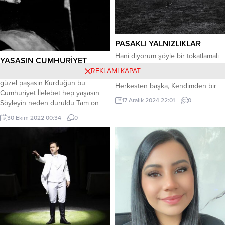
PASAKLI YALNIZLIKLAR
Hani diyorum şöyle bir tokatlamalı
YAŞASIN CUMHURİYET
sensizliği, Gece şamar oğlanı
REKLAMI KAPAT
Mustafa Kemal Atatürk Sen ki ne
olmalı, Bitirilmeli ahlı vahlı tümceler!
güzel paşasın Kurduğun bu
Herkesten başka, Kendimden bir
Cumhuriyet İlelebet hep yaşasın
başka kaçmalıyım derken, Sıkılıyor
17 Aralık 2024 22:01
0
Söyleyin neden duruldu Tam on
özlemelerin imiği. Kimseden
ikiden vuruldu Türk’ün devleti
kaçamıyorum kendimden başka,
30 Ekim 2022 00:34
0
kuruldu Dağları çıkıp aşasın Ey
Özümsemelerimle dolu vitrinim.
Türk genci Ey Türk genci Oku ol
Pasaklı yalnızlıklar … maske ve
bilimci fenci Farketmez ki senci
tertemiz ben Bitmez bir başlasam
benci Kendi kabından taşasın
sözcükler Sûkutlar bit yeniği.
Alparslan der olma pişman Zayıftan
Sensizlik daha bir yakışıyor sanki...
anlar...