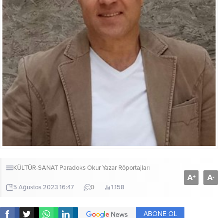
KÜLTÜR-SANAT
Paradoks Okur Yazar Röportajları
A
A
+
-
5 Ağustos 2023 16:47
0
1.158
ABONE OL