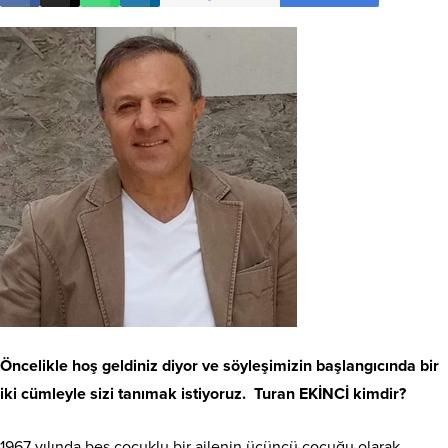
Öncelikle hoş geldiniz diyor ve söyleşimizin başlangıcında bir
iki cümleyle sizi tanımak istiyoruz. Turan EKİNCİ kimdir?
1967 yılında beş çocuklu bir ailenin üçüncü çocuğu olarak