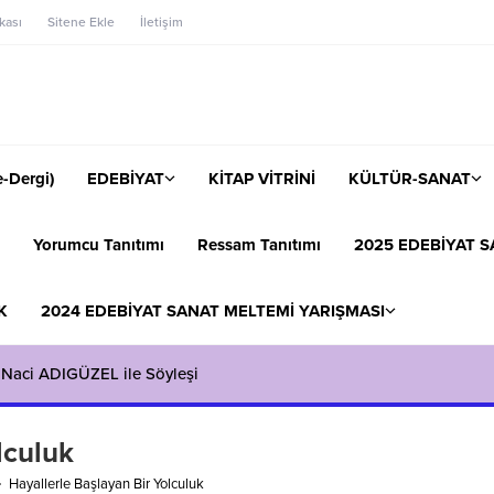
ikası
Sitene Ekle
İletişim
-Dergi)
EDEBİYAT
KİTAP VİTRİNİ
KÜLTÜR-SANAT
Yorumcu Tanıtımı
Ressam Tanıtımı
2025 EDEBİYAT S
K
2024 EDEBİYAT SANAT MELTEMİ YARIŞMASI
 Naci ADIGÜZEL ile Söyleşi
lculuk
Hayallerle Başlayan Bir Yolculuk