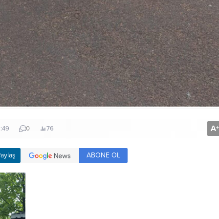
A
+
1:49
0
76
ABONE OL
aylaş