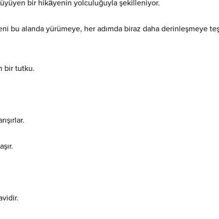
üyüyen bir hikâyenin yolculuğuyla şekilleniyor.
beni bu alanda yürümeye, her adımda biraz daha derinleşmeye te
 bir tutku.
ışırlar.
aşır.
vidir.