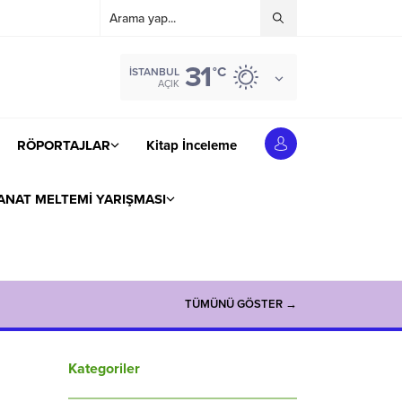
31
°C
İSTANBUL
AÇIK
RÖPORTAJLAR
Kitap İnceleme
ANAT MELTEMİ YARIŞMASI
TÜMÜNÜ GÖSTER →
Kategoriler