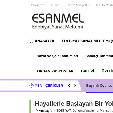
Hakkımızda
Künye
Gazete Manşetleri
Gizlilik Polit
ANASAYFA
EDEBİYAT SANAT MELTEMİ (e
Yazar ve Şair Tanıtımları
Sanatçı Tanıtımı
ORGANİZASYONLAR
GALERİ
ÜYELİ
YENİ İÇERİKLER
Başarılı Oyuncu
Hayallerle Başlayan Bir Yo
Anasayfa
EDEBİYAT
,
Deneme/İnceleme
,
Manşet