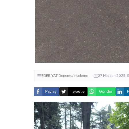
EDEBİYAT
Deneme/İnceleme
27 Haziran 2025 1
Paylaş
Tweetle
Gönder
P