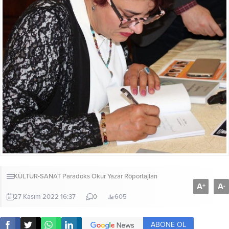
KÜLTÜR-SANAT
Paradoks Okur Yazar Röportajları
A
A
+
-
27 Kasım 2022 16:37
0
605
ABONE OL