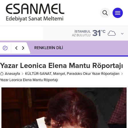
31
°C
İSTANBUL
AZ BULUTLU
Gülenay Güneş’in Kitaplığı: DÜŞÜNCENİN
ATEŞBÖCEĞİ
Yazar Leonica Elena Mantu Röportajı
Anasayfa
KÜLTÜR-SANAT
,
Manşet
,
Paradoks Okur Yazar Röportajları
Yazar Leonica Elena Mantu Röportajı