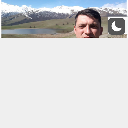
Deneme/İnceleme
EDEBİYAT
27 Kasım 2022 16:30
A
A
+
-
0
478
ABONE OL