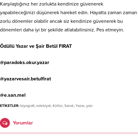
Karşılaştığınız her zorlukta kendinize güvenerek
yapabileceğinizi düşünerek hareket edin. Hayatta zaman zaman
zorlu dönemler olabilir ancak siz kendinize güvenerek bu
dönemleri daha iyi bir şekilde atlatabilirsiniz. Pes etmeyin.
Ödüllü Yazar ve Şair Betül FIRAT
@paradoks.okur.yazar
@yazarvesair.betulfirat
@e.san.mel
ETİKETLER:
biyografi
,
edebiyat
,
Kültür
,
Sanat
,
Yazar
,
yazı
Yorumlar