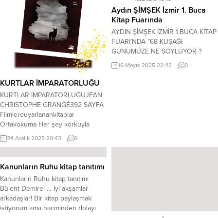
Aydın ŞİMŞEK İzmir 1. Buca
Kitap Fuarında
AYDIN ŞİMŞEK İZMİR 1.BUCA KİTAP
FUARI’NDA ”68 KUŞAĞI
GÜNÜMÜZE NE SÖYLÜYOR ?
KONULU BİR SÖYLEŞİDE
16 Mayıs 2025 22:42
0
BULUNACAK VE OKUYUCULARI
İÇİN KİTAP İMZALAYACAK…
KURTLAR İMPARATORLUĞU
...
KURTLAR İMPARATORLUĞUJEAN
CHRISTOPHE GRANGÉ392 SAYFA
Filmlereuyarlanankitaplar
Ortakokuma Her şey korkuyla
başlamıştı. Ve her şey yine onunla
24 Aralık 2025 20:43
0
sona erecekti. Fransa’da özellikle
Türk göçmenlerin yaşadığı ve
küçük Türkiye denen mahallede üç
Kanunların Ruhu kitap tanıtımı
vahşi cinayet işlenir. Tüm deliller bir
Kanunların Ruhu kitap tanıtımı
seri katili işaret etmektedir.
Bülent Demirel … İyi akşamlar
Öldürülenlerin üçü de kaçak
arkadaşlar! Bir kitap paylaşmak
yollarla Fransa’ya girmiş kadın
istiyorum ama hacminden dolayı
işçilerdir ve fiziksel...
okunup okunmayacağından emin