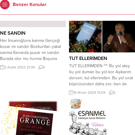
Benzer Konular
NE SANDIN
Her İnsanoğluna kanma Gerçeği
kusar mı sandın Bozkurtları çakal
sanma Kenarda pusar mı sandın
TUT ELLERİMDEN
Burada olur mu hurma Boşuna
hayaller kurma Her baltayı taşa
TUT ELLERİMDEN ^^ Bu yol ateş
2 Aralık 2022 21:36
0
vurma Baltayı keser mi sandın Eller
bu yol duman bu yol kor Aşikarım
böyle demiş eller Neyi okur neyi
dersen; tut ellerimden. Bu yol sırat
beller Akşam üstü esen yeller
köprüsünden daha zor; ben de
Sabah da eser mi sandın Etme
varım dersen tut ellerimden. Bu yol
15 Nisan 2024 13:03
0
eyleme be hacı...
benim kemiğimdir etimdir. Gönülde
ikrarım, dilde methimdir. Bu yol
dikenlidir, bu yol çetindir;
Beraberim dersen tut ellerimden.
Duran baba der...