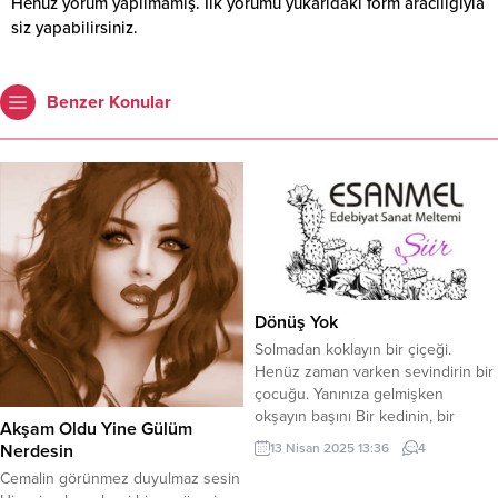
Henüz yorum yapılmamış. İlk yorumu yukarıdaki form aracılığıyla
siz yapabilirsiniz.
Benzer Konular
Dönüş Yok
Solmadan koklayın bir çiçeği.
Henüz zaman varken sevindirin bir
çocuğu. Yanınıza gelmişken
okşayın başını Bir kedinin, bir
Akşam Oldu Yine Gülüm
köpeğin. Duyabiliyorken dinleyin
13 Nisan 2025 13:36
4
Nerdesin
Kuşların efsane seslerini.
Cemalin görünmez duyulmaz sesin
Ağzınızdan çıkmadan durdurun