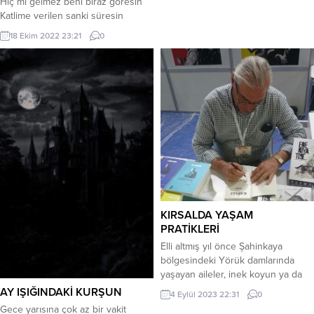
Hiç mi gelmez beni biraz göresin
Can yakan acı sözlerinizi. Gücünüz
Katlime verilen sanki süresin
varken gezin dünyayı, Sesiniz
Akşam oldu yine gülüm neredesin
çıkıyorken söyleyin en güzel
18 Ekim 2022 23:21
0
Gözlerim sokaga bakıp duruyor
şarkılarınızı. Büyümeden verin tüm
Gözyaşım sessizce akıp duruyor
şefkatinizi çocuklarınıza. Güçlüyken
Özlemin içimi yakıp duruyor Akşam
bilin merhameti, affetmeyi. Paranız...
oldu yine gülüm neredesin Görsen
sevinirdin begendigimi Ördügün
kazagı giyindigimi Diyemedim sana
çekindigimi Akşam oldu yine gülüm
neredesin...
KIRSALDA YAŞAM
PRATİKLERİ
Elli altmış yıl önce Şahinkaya
bölgesindeki Yörük damlarında
yaşayan aileler, inek koyun ya da
keçi gibi sağmal hayvanlar
AY IŞIĞINDAKİ KURŞUN
4 Eylül 2023 22:31
0
beslerler, mevsimine göre bu
Gece yarısına çok az bir vakit