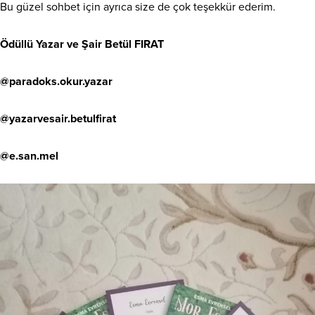
Bu güzel sohbet için ayrıca size de çok teşekkür ederim.
Ödüllü Yazar ve Şair Betül FIRAT
@paradoks.okur.yazar
@yazarvesair.betulfirat
@e.san.mel