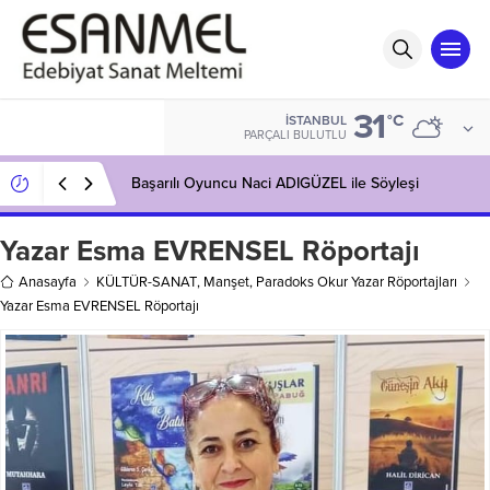
31
°C
İSTANBUL
PARÇALI BULUTLU
Başarılı Oyuncu Naci ADIGÜZEL ile Söyleşi
Yazar Esma EVRENSEL Röportajı
Anasayfa
KÜLTÜR-SANAT
,
Manşet
,
Paradoks Okur Yazar Röportajları
Yazar Esma EVRENSEL Röportajı