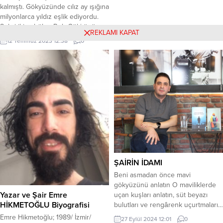
hayvanları sağınırlardı. Hemen her
kalmıştı. Gökyüzünde cılız ay ışığına
ailede az çok “Ağartı” yani
milyonlarca yıldız eşlik ediyordu.
günümüzdeki deyimiyle süt ve süt
Şehri ikiye bölen Ruh Göl ‘ ünün
ürünleri bulunurdu. Evlerde elektrik
REKLAMI KAPAT
üstünden geçen faytonlarda oturan
ve dolayısıyla buzdolabı olmadığı
12 Temmuz 2023 12:38
0
çiftler manzarayı hayranlıkla
için, özellikle yaz aylarında bu
izliyordu lâkin kimse nasıl
yiyecekler...
oluştuğunu hatırlamıyordu. Krallığın
laneti yüzünden geçmişin bıraktığı
herhangi bir izin yaşayanların
beyninde yeri yoktu aynı zamanda
bu...
ŞAİRİN İDAMI
Beni asmadan önce mavi
gökyüzünü anlatın O maviliklerde
Yazar ve Şair Emre
uçan kuşları anlatın, süt beyazı
HİKMETOĞLU Biyografisi
bulutları ve rengârenk uçurtmaları…
Maviliklerde uçmayı öğretin bana
Emre Hikmetoğlu; 1989/ İzmir/
27 Eylül 2024 12:01
0