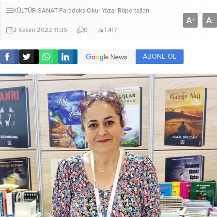
KÜLTÜR-SANAT
Paradoks Okur Yazar Röportajları
A
A
+
-
2 Kasım 2022 11:35
0
1.417
ABONE OL