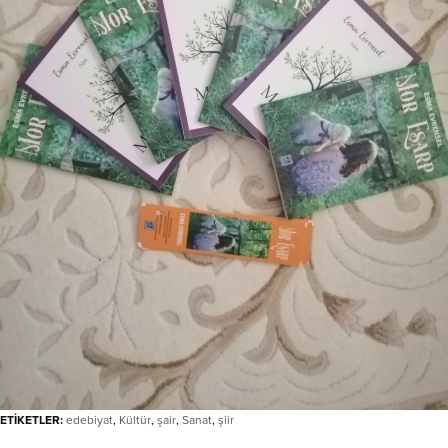
ETİKETLER:
edebiyat
,
Kültür
,
şair
,
Sanat
,
şiir