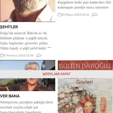
Kaygılarım belki yazı kaderden Gül
kokmayan pembe moru istemem
*** İzzet nerde kelimeler pek arsız
25 Mayıs 2024 22:12
0
Müntesipler ıstırapsız duyarsız Saat
bozuk yelkovanlar ayarsız Dudak
ŞEHİTLER
büken şaşı körü istemem *** Söz
kısaldı ş’ir tat almaz felekten Seyre
Doğu’da askerdi, Batı’da er idi,
daldım fısıldar gelecekten Zihnim
Gökteki yıldızlar o yiğitti izlerdi,
yorgun geçirildik elekten...
Uyku kaybeder görenler yıldızı.
Yıldızı kaydı, o yiğit şehit kaldı. ***
Sessizdi kalp alında vurulmuşun,
8 Temmuz 2023 12:39
0
Sormamıştı parolayı kör kurşun
Parola tunç dağda kan renginde,
Küflü sefer tası kuru ekmeğinde. ***
Sefertası ana elinde, ayak çıplak,
REKLAMI KAPAT
Ayakkabısız ayaklar çıplaktı ayak,
Asmıştı...
VER BANA
Yetmiyormu yüreğimi yaktığın,Seni
sevmek suçmu,söyle yar
bana.Hasretinle hayellerim