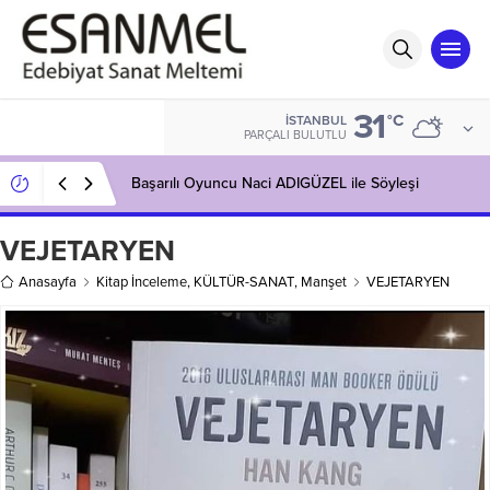
31
°C
İSTANBUL
PARÇALI BULUTLU
Başarılı Oyuncu Naci ADIGÜZEL ile Söyleşi
VEJETARYEN
Anasayfa
Kitap İnceleme
,
KÜLTÜR-SANAT
,
Manşet
VEJETARYEN