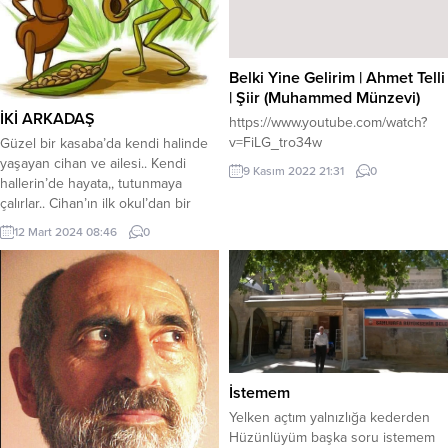
Belki Yine Gelirim | Ahmet Telli
| Şiir (Muhammed Münzevi)
İKİ ARKADAŞ
https://www.youtube.com/watch?
v=FiLG_tro34w
Güzel bir kasaba’da kendi halinde
yaşayan cihan ve ailesi.. Kendi
9 Kasım 2022 21:31
0
hallerin’de hayata,, tutunmaya
çalırlar.. Cihan’ın ilk okul’dan bir
arkadaşı vardı.. Araları çok iyi
12 Mart 2024 08:46
0
olmasada anlaşırdı”lar henüz ikiside
çocuk yaştaydı”lar Haluk’la yanlız
dişarda okul’da oynar, vakit
gecirirlerdi.. Herikisininde dersleri,
çok güzeldi.. Aileler, ilgiliydi, arasıra
yolda rastlaşırlardı.. Birgün yine
günlerden bir gün...
İstemem
Yelken açtım yalnızlığa kederden
Hüzünlüyüm başka soru istemem