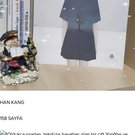
HAN KANG
158 SAYFA
Oldukça sıradan, tekdüze hayatları olan bir çift Yonģhe ve