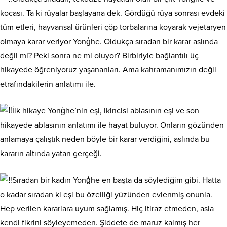
kocası. Ta ki rüyalar başlayana dek. Gördüğü rüya sonrası evdeki
tüm etleri, hayvansal ürünleri çöp torbalarına koyarak vejetaryen
olmaya karar veriyor Yonģhe. Oldukça sıradan bir karar aslında
değil mi? Peki sonra ne mi oluyor? Birbiriyle bağlantılı üç
hikayede öğreniyoruz yaşananları. Ama kahramanımızın değil
etrafındakilerin anlatımı ile.
İlk hikaye Yonģhe’nin eşi, ikincisi ablasının eşi ve son
hikayede ablasının anlatımı ile hayat buluyor. Onların gözünden
anlamaya çalıştık neden böyle bir karar verdiğini, aslında bu
kararın altında yatan gerçeği.
Sıradan bir kadın Yonģhe en başta da söylediğim gibi. Hatta
o kadar sıradan ki eşi bu özelliği yüzünden evlenmiş onunla.
Hep verilen kararlara uyum sağlamış. Hiç itiraz etmeden, asla
kendi fikrini söyleyemeden. Şiddete de maruz kalmış her