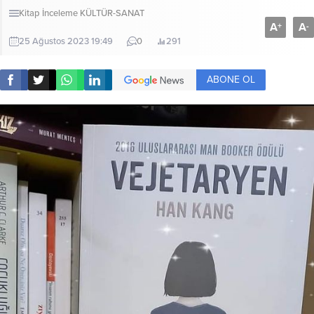
Kitap İnceleme
KÜLTÜR-SANAT
A
A
+
-
25 Ağustos 2023 19:49
0
291
ABONE OL