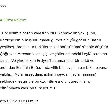
^^^
Ali Rıza Navruz
Türkülerimiz bazen kara tren olur; Yeniköy’ün yokuşunu,
Kardeşler’in büküşünü aşarak gurbet ele yâr götürür. Bazen
yeşilbaşlı
ördek olur türkülerimiz; gönülcüğümüzü göle düşürür.
Çoğu kez Mecnun kılar âşığı ve çöller ardındaki Leylâ serabına
salar… Ve yine bazen Erciyes’te duman olur bir türkü ve
ardından Gazi’nin Boğazı’nda yitik bir sevgili aratır bizlere yana
yakıla… /Ağlama sevdam, ağlama sevdam, ağlamaaaaaa/
şeklindeki ezgisiyle bir özürnâmesi olur yüreğimizin,
cânânımıza karşı bu türkülerimiz,
köy t ü r k ü l e r i m i z!