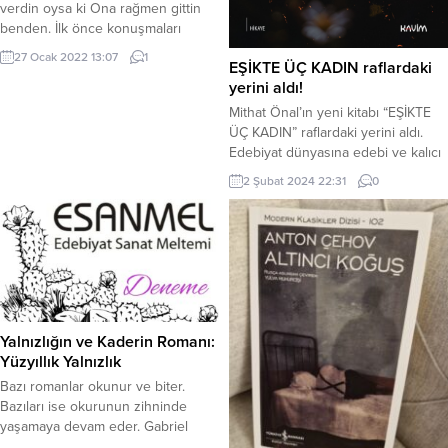
verdin oysa ki Ona rağmen gittin
benden. İlk önce konuşmaları
azalttın aramızda, Yavaş yavaş
27 Ocak 2022 13:07
1
EŞİKTE ÜÇ KADIN raflardaki
ellerini çektin, ellerimden sessizce.
yerini aldı!
Hissetmedim oysaki ellerini
ellerimden çekişini… Ben senli
Mithat Önal’ın yeni kitabı “EŞİKTE
hayaller kurarken, Sen, sessizce
ÜÇ KADIN” raflardaki yerini aldı.
ellerini uzaklaştırmak istemişsin
Edebiyat dünyasına edebi ve kalıcı
benden. Olsun, sen benden gittin
eserler bırakmayı amaçlayan yazar
2 Şubat 2024 22:31
0
evet… Ama bana çok şey kattın.
Mithat Önal’ın yeni öykü kitabı
Senin gidişin...
okuyuculara merhaba dedi.
Öykülerinde sade bir dil kullanan
yazar, yaşamın bir köşesinde kalmış
hayatları gün yüzüne çıkarıyor.
Kitaba ismini veren Eşikte Üç
Kadın öyküsünde Melahat’in
huzura...
Yalnızlığın ve Kaderin Romanı:
Yüzyıllık Yalnızlık
Bazı romanlar okunur ve biter.
Bazıları ise okurunun zihninde
yaşamaya devam eder. Gabriel
García Márquez’in Yüzyıllık Yalnızlık