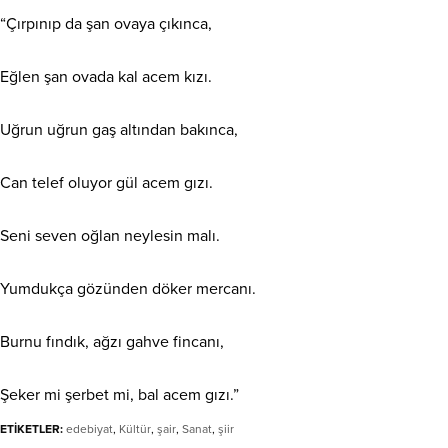
“Çırpınıp da şan ovaya çıkınca,
Eğlen şan ovada kal acem kızı.
Uğrun uğrun gaş altından bakınca,
Can telef oluyor gül acem gızı.
Seni seven oğlan neylesin malı.
Yumdukça gözünden döker mercanı.
Burnu fındık, ağzı gahve fincanı,
Şeker mi şerbet mi, bal acem gızı.”
ETİKETLER:
edebiyat
,
Kültür
,
şair
,
Sanat
,
şiir