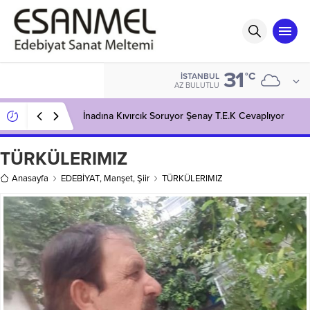
31
°C
İSTANBUL
AZ BULUTLU
İnadına Kıvırcık Soruyor Şenay T.E.K Cevaplıyor
TÜRKÜLERIMIZ
Anasayfa
EDEBİYAT
,
Manşet
,
Şiir
TÜRKÜLERIMIZ