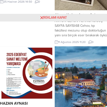
25 Haziran 2026 14:50
0
adlı eseri, ikinci türün en güçlü
örneklerinden biridir. Bu roman
yalnızca bir ailenin ya da bir
Altıncı Koğuş-Anton Cehov
REKLAMI KAPAT
kasabanın hikâyesini anlatmakla
ANTON CEHOV ALTINCI KOĞUŞ
kalmaz, insanın zamana, hatıralara
SAYFA SAYISI:68 Cehov, tıp
ve kaçamadığı yazgısına dair
fakültesi mezunu olup doktorluğun
evrensel bir anlatı kurar. Hikâyenin
yanı sıra birçok eser bırakarak öykü
merkezinde...
ve tiyatro oyunlarıyla edebiyat
11 Ağustos 2025 11:20
0
dünyasında yer edinmiş önemli
Rus yazarlardan biridir. Dilinin
akıcılığı yaptığı betimlemelerle
okıuyucuyu yazdıklarının içine alan
olayları yaşatan bir anlatıma sahiptir.
Kısa olmasına rağmen derin
mesajlar veren altı çizilerek...
HAZAN AYNASI