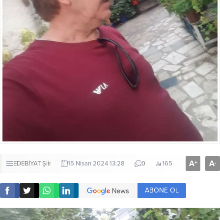
A
A
+
-
EDEBİYAT
Şiir
15 Nisan 2024 13:28
0
165
ABONE OL