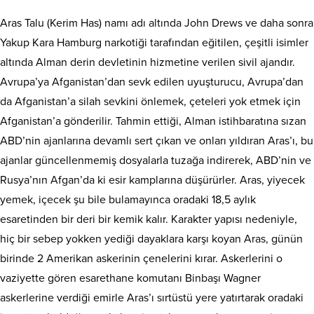
Aras Talu (Kerim Has) namı adı altında John Drews ve daha sonra
Yakup Kara Hamburg narkotiği tarafından eğitilen, çeşitli isimler
altında Alman derin devletinin hizmetine verilen sivil ajandır.
Avrupa’ya Afganistan’dan sevk edilen uyuşturucu, Avrupa’dan
da Afganistan’a silah sevkini önlemek, çeteleri yok etmek için
Afganistan’a gönderilir. Tahmin ettiği, Alman istihbaratına sızan
ABD’nin ajanlarına devamlı sert çıkan ve onları yıldıran Aras’ı, bu
ajanlar güncellenmemiş dosyalarla tuzağa indirerek, ABD’nin ve
Rusya’nın Afgan’da ki esir kamplarına düşürürler. Aras, yiyecek
yemek, içecek şu bile bulamayınca oradaki 18,5 aylık
esaretinden bir deri bir kemik kalır. Karakter yapısı nedeniyle,
hiç bir sebep yokken yediği dayaklara karşı koyan Aras, günün
birinde 2 Amerikan askerinin çenelerini kırar. Askerlerini o
vaziyette gören esarethane komutanı Binbaşı Wagner
askerlerine verdiği emirle Aras’ı sırtüstü yere yatırtarak oradaki