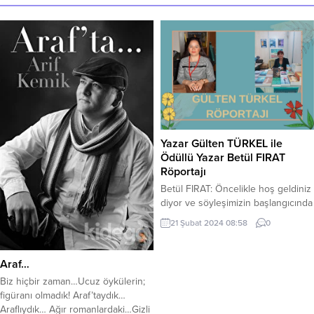
Yazar Gülten TÜRKEL ile
Ödüllü Yazar Betül FIRAT
Röportajı
Betül FIRAT: Öncelikle hoş geldiniz
diyor ve söyleşimizin başlangıcında
bir iki cümleyle sizi tanımak
21 Şubat 2024 08:58
0
istiyoruz. Gülten Türkel kimdir?
Gülten TÜRKEL: Asıl mesleğim
Veteriner Hekimlik. Her hekim gibi
Araf…
tüm canlıların yaşamaları için uğraş
Biz hiçbir zaman…Ucuz öykülerin;
veren yaşamlarıyla da insanından
figüranı olmadık! Araf’taydık…
tutun da karıncasına kadar doğayı
Araflıydık… Ağır romanlardaki…Gizli