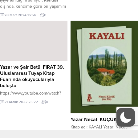
iyiye tanıdığını sanıyor: Kendisi
dışında, kendime göre bir yaşamım
olabileceğini aklına bile getirmiyor.
28 Mart 2024 16:56
0
Kendisine bağlı bir parça olarak
görüyor beni artık. Konforunu
bütünleyen nesneyim. Karısıyım.
Eveline, Robert ve Geneviéve.
Anne, baba ve kızları. Burjuva bir
ailenin üç ayrı bireyinin gözünden
anlatılan...
Yazar ve Şair Betül FIRAT 39.
Uluslararası Tüyap Kitap
Fuarı’nda okuyucularıyla
buluştu
https://www.youtube.com/watch?
v=tDY0fkAnNRI&t=7s
21 Aralık 2022 23:22
0
Yazar Necati KÜÇÜK Kitabı
Kitap adı: KAYALI Yazar: Necati
KüçüK (Az Efe) Yayınevi: Edebiyatist