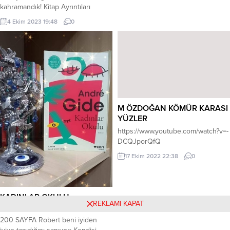
şenlendirmelerinden mutluluk
kahramandık! Kitap Ayrıntıları
duyan bir insanım. Ankara
Üniversitesi’nden mezun
4 Ekim 2023 19:48
0
olduktan...
M ÖZDOĞAN KÖMÜR KARASI
YÜZLER
https://www.youtube.com/watch?v=-
DCQJporQfQ
17 Ekim 2022 22:38
0
KADINLAR OKULU
REKLAMI KAPAT
KADINLAR OKULU ANDRÉ GIDE
200 SAYFA Robert beni iyiden