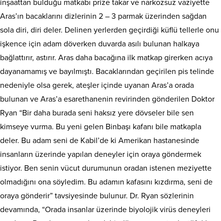
inşaattan bulduğu matkabı prize takar ve narkozsuz vaziyette
Aras’ın bacaklarını dizlerinin 2 – 3 parmak üzerinden sağdan
sola diri, diri deler. Delinen yerlerden geçirdiği küflü tellerle onu
işkence için adam döverken duvarda asılı bulunan halkaya
bağlattırır, astırır. Aras daha bacağına ilk matkap girerken acıya
dayanamamış ve bayılmıştı. Bacaklarından geçirilen pis telinde
nedeniyle olsa gerek, ateşler içinde uyanan Aras’a orada
bulunan ve Aras’a esarethanenin revirinden gönderilen Doktor
Ryan “Bir daha burada seni haksız yere dövseler bile sen
kimseye vurma. Bu yeni gelen Binbaşı kafanı bile matkapla
deler. Bu adam seni de Kabil’de ki Amerikan hastanesinde
insanların üzerinde yapılan deneyler için oraya göndermek
istiyor. Ben senin vücut durumunun oradan istenen meziyette
olmadığını ona söyledim. Bu adamın kafasını kızdırma, seni de
oraya gönderir” tavsiyesinde bulunur. Dr. Ryan sözlerinin
devamında, “Orada insanlar üzerinde biyolojik virüs deneyleri