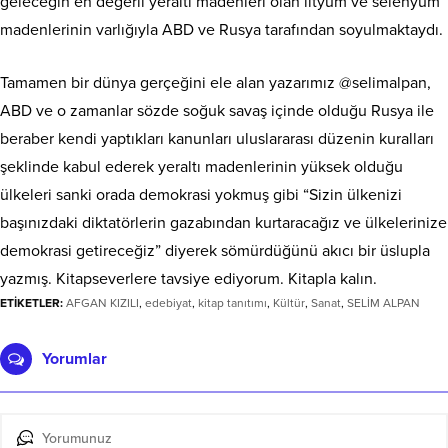
geleceğin en değerli yeraltı madenleri olan lityum ve selenyum
madenlerinin varlığıyla ABD ve Rusya tarafından soyulmaktaydı.
Tamamen bir dünya gerçeğini ele alan yazarımız @selimalpan,
ABD ve o zamanlar sözde soğuk savaş içinde olduğu Rusya ile
beraber kendi yaptıkları kanunları uluslararası düzenin kuralları
şeklinde kabul ederek yeraltı madenlerinin yüksek olduğu
ülkeleri sanki orada demokrasi yokmuş gibi “Sizin ülkenizi
başınızdaki diktatörlerin gazabından kurtaracağız ve ülkelerinize
demokrasi getireceğiz” diyerek sömürdüğünü akıcı bir üslupla
yazmış. Kitapseverlere tavsiye ediyorum. Kitapla kalın.
ETİKETLER:
AFGAN KIZILI
,
edebiyat
,
kitap tanıtımı
,
Kültür
,
Sanat
,
SELİM ALPAN
Yorumlar