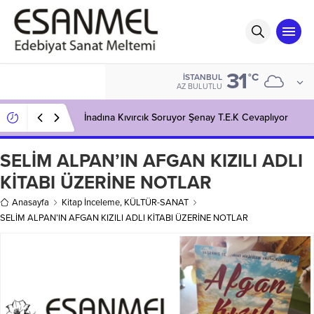
31
°C
İSTANBUL
AZ BULUTLU
İnadına Kıvırcık Soruyor Şenay T.E.K Cevaplıyor
SELİM ALPAN’IN AFGAN KIZILI ADLI
KİTABI ÜZERİNE NOTLAR
Anasayfa
Kitap İnceleme
,
KÜLTÜR-SANAT
SELİM ALPAN’IN AFGAN KIZILI ADLI KİTABI ÜZERİNE NOTLAR