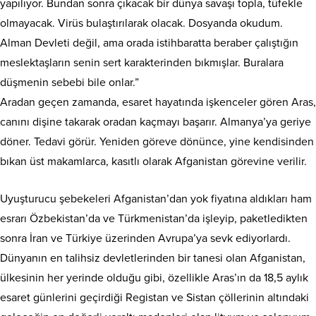
yapılıyor. Bundan sonra çıkacak bir dünya savaşı topla, tüfekle
olmayacak. Virüs bulaştırılarak olacak. Dosyanda okudum.
Alman Devleti değil, ama orada istihbaratta beraber çalıştığın
meslektaşların senin sert karakterinden bıkmışlar. Buralara
düşmenin sebebi bile onlar.”
Aradan geçen zamanda, esaret hayatında işkenceler gören Aras,
canını dişine takarak oradan kaçmayı başarır. Almanya’ya geriye
döner. Tedavi görür. Yeniden göreve dönünce, yine kendisinden
bıkan üst makamlarca, kasıtlı olarak Afganistan görevine verilir.
Uyuşturucu şebekeleri Afganistan’dan yok fiyatına aldıkları ham
esrarı Özbekistan’da ve Türkmenistan’da işleyip, paketledikten
sonra İran ve Türkiye üzerinden Avrupa’ya sevk ediyorlardı.
Dünyanın en talihsiz devletlerinden bir tanesi olan Afganistan,
ülkesinin her yerinde olduğu gibi, özellikle Aras’ın da 18,5 aylık
esaret günlerini geçirdiği Registan ve Sistan çöllerinin altındaki