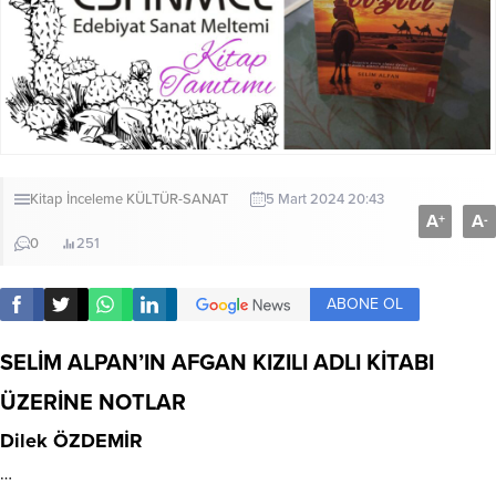
Kitap İnceleme
KÜLTÜR-SANAT
5 Mart 2024 20:43
A
A
+
-
0
251
ABONE OL
SELİM ALPAN’IN AFGAN KIZILI ADLI KİTABI
ÜZERİNE NOTLAR
Dilek ÖZDEMİR
…