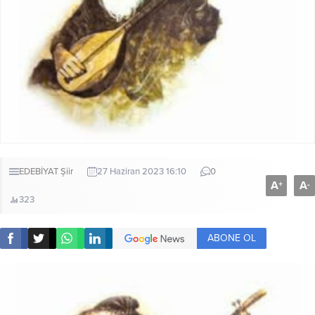
EDEBİYAT
Şiir
27 Haziran 2023 16:10
0
A
A
+
-
323
ABONE OL