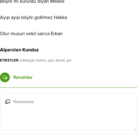
Böyle mi kuruldu diyarı Mekke
Ayıp ayıp böyle gidilmez Hakka
Olur musun vekil sarıca Erkan
Alparslan Kunduz
ETİKETLER:
edebiyat
,
Kültür
,
şair
,
Sanat
,
şiir
Yorumlar