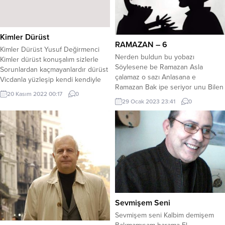
Kimler Dürüst
RAMAZAN – 6
Kimler Dürüst Yusuf Değirmenci
Nerden buldun bu yobazı
Kimler dürüst konuşalım sizlerle
Söylesene be Ramazan Asla
Sorunlardan kaçmayanlardır dürüst
çalamaz o sazı Anlasana e
Vicdanla yüzleşip kendi kendiyle
Ramazan Bak ipe seriyor unu Bilen
Hududunu aşmayanlardır dürüst
20 Kasım 2022 00:17
0
biliyor bak bunu Yav çağırma dedim
Dengede tutarak hak kefesini İyice
29 Ocak 2023 23:41
0
şunu Aynı haltı ye Ramazan
dinlerse vicdan sesini Günah
Soytarılık oldu moda Sende içersin
sevap neyi varsa hepsini Tartıp hile
bir soda Senin gibi cahil o da Ve
katmayanlardır dürüst Mağlup
diyorum ve Ramazan Bu konuya
olmamışsa ihtirasına Öfke ile
herkes dahil...
bakmadıysa hasmına İntikam
duygusunu itip bir yana Masum
canlar...
Sevmişem Seni
Sevmişem seni Kalbim demişem