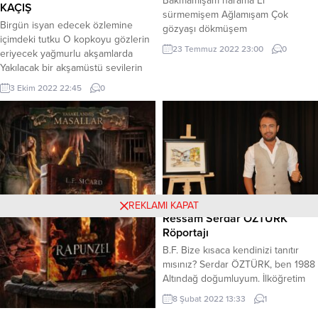
Bakmamışam harama El
KAÇIŞ
sürmemişem Ağlamışam Çok
Birgün isyan edecek özlemine
gözyaşı dökmüşem
içimdeki tutku O kopkoyu gözlerin
Gocunmamışam sevdandan Bir ah
23 Temmuz 2022 23:00
0
eriyecek yağmurlu akşamlarda
bile dememişem…. Sevmişem seni
Yakılacak bir akşamüstü sevilerin
Gözümün bebeği bilmişem
tüm öyküsü Güzelliğine bin bir
Saklamışam rengini Gözlerinde
3 Ekim 2022 22:45
0
efsane söylenecek limanlarda
gülmüşem Hele sen benimsen
Uzayacak yokluğun sessiz bir yol
He..birde sevdiğimsen Boşver
gibi Bin kez susup susup
olmasın Olmasın kimsem…. & Aşık
ağlayacak anılar Saracak yoğun bir
Alemi & (19/12/04) Bilal Sili
çaresizlik benliğimi Birbiri ardınca
kapanacak yüzüme kapılar Eğer
kaderse bu deyip...
REKLAMI KAPAT
Ressam Serdar ÖZTÜRK
Röportajı
B.F. Bize kısaca kendinizi tanıtır
mısınız? Serdar ÖZTÜRK, ben 1988
Altındağ doğumluyum. İlköğretim
ve ortaöğretim yıllarımı Ankara’da
8 Şubat 2022 13:33
1
tamamladım. Yükseköğretimimi