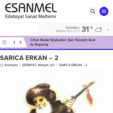
31
°C
İSTANBUL
PARÇALI BULUTLU
Cihan Butak Söyleşileri: Şair Hüseyin Acar
ile Röportaj
SARICA ERKAN – 2
Anasayfa
EDEBİYAT
,
Manşet
,
Şiir
SARICA ERKAN – 2