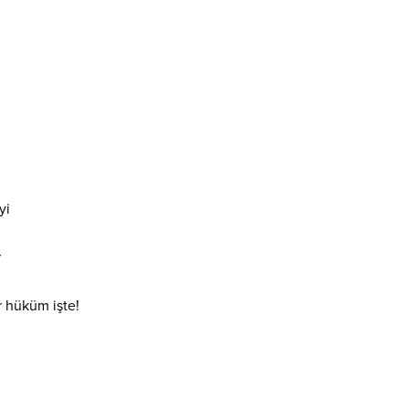
yi
r
r hüküm işte!