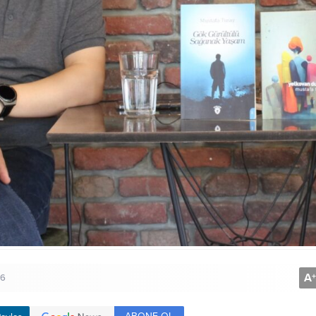
A
+
46