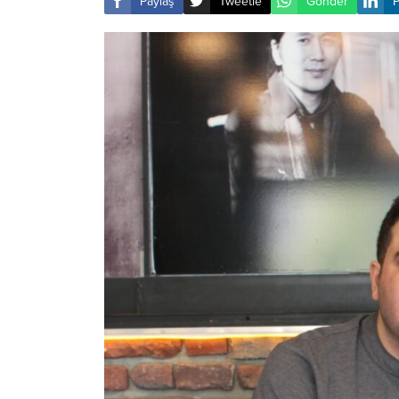
Paylaş
Tweetle
Gönder
P