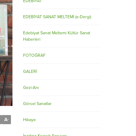
EDEBİYAT
EDEBİYAT SANAT MELTEMİ (e-Dergi)
Edebiyat Sanat Meltemi Kültür Sanat
Haberleri
FOTOĞRAF
GALERİ
Gezi-Anı
Görsel Sanatlar
A
-
Hikaye
İnadına Kıvırcık Soruyor