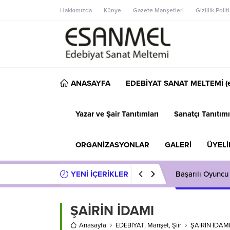
Hakkımızda
Künye
Gazete Manşetleri
Gizlilik Polit
ANASAYFA
EDEBİYAT SANAT MELTEMİ (e
Yazar ve Şair Tanıtımları
Sanatçı Tanıtımı
ORGANİZASYONLAR
GALERİ
ÜYELİ
YENİ İÇERİKLER
Başarılı Oyuncu
ŞAİRİN İDAMI
Anasayfa
EDEBİYAT
,
Manşet
,
Şiir
ŞAİRİN İDAM