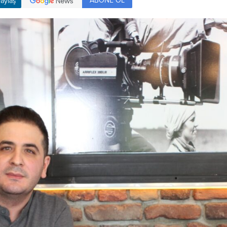
ABONE OL
aylaş