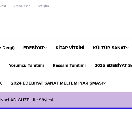
ikası
Sitene Ekle
İletişim
-Dergi)
EDEBİYAT
KİTAP VİTRİNİ
KÜLTÜR-SANAT
Yorumcu Tanıtımı
Ressam Tanıtımı
2025 EDEBİYAT S
K
2024 EDEBİYAT SANAT MELTEMİ YARIŞMASI
 Naci ADIGÜZEL ile Söyleşi
I