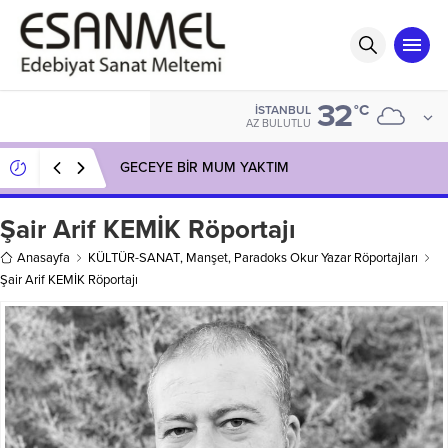
32
°C
İSTANBUL
AZ BULUTLU
GECEYE BİR MUM YAKTIM
Şair Arif KEMİK Röportajı
Anasayfa
KÜLTÜR-SANAT
,
Manşet
,
Paradoks Okur Yazar Röportajları
Şair Arif KEMİK Röportajı