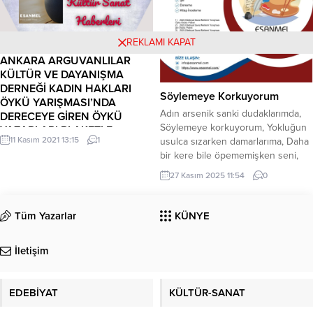
kesilenler yoğunlaştı,...
REKLAMI KAPAT
ANKARA ARGUVANLILAR
KÜLTÜR VE DAYANIŞMA
DERNEĞİ KADIN HAKLARI
Söylemeye Korkuyorum
ÖYKÜ YARIŞMASI’NDA
Adın arsenik sanki dudaklarımda,
DERECEYE GİREN ÖYKÜ
Söylemeye korkuyorum, Yokluğun
YAZARLARI PLAKETLE
11 Kasım 2021 13:15
1
usulca sızarken damarlarıma, Daha
ÖDÜLLENDİRİLECEK VE
bir kere bile öpememişken seni,
ÖYKÜLERİ DERGİDE
Gitmek istemiyorum, Ölmek
YAYINLANACAK.(SON
27 Kasım 2025 11:54
0
istemiyorum… Sabahattin ŞENGÜL
BAŞVURU TARİHİ.31 ARALIK
2021 CUMA)…
Tüm Yazarlar
KÜNYE
ANKARA ARGUVANLILAR KÜLTÜR
VE DAYANIŞMA DERNEĞİ KADIN
HAKLARI ÖYKÜ YARIŞMASI’NDA
İletişim
DERECEYE GİREN ÖYKÜ
YAZARLARI PLAKETLE
ÖDÜLLENDİRİLECEK VE ÖYKÜLERİ
EDEBİYAT
KÜLTÜR-SANAT
DERGİDE YAYINLANACAK.(SON