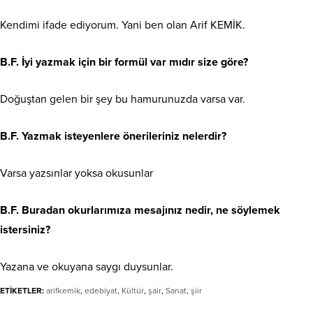
Kendimi ifade ediyorum. Yani ben olan Arif KEMİK.
B.F. İyi yazmak için bir formül var mıdır size göre?
Doğuştan gelen bir şey bu hamurunuzda varsa var.
B.F. Yazmak isteyenlere önerileriniz nelerdir?
Varsa yazsınlar yoksa okusunlar
B.F. Buradan okurlarımıza mesajınız nedir, ne söylemek
istersiniz?
Yazana ve okuyana saygı duysunlar.
ETİKETLER:
arifkemik
,
edebiyat
,
Kültür
,
şair
,
Sanat
,
şiir