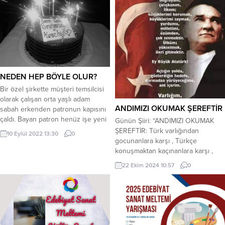
Sanat Edebiyat yöneticileri
görünmez dersin içinden atıp
tarafından organize edilen
Yaşanıp yaşanıp ölen dünkü ,
yarışmaya isteyen herkes iştirak
zamanı Vardır elbet çöl yangınları
edebilir.-Yarışma konusu, serbesttir.-
alevlenen Affet...
Eserler, e posta ile ulaştırılacaktır.-
Yayımlanmamış+Ödül almamış bir
öykü ile (Word+PDF) Türkçe olarak
12 Punto Times New Roman Yazı
NEDEN HEP BÖYLE OLUR?
Karakteri 1.5 Satır...
Bir özel şirkette müşteri temsilcisi
olarak çalışan orta yaşlı adam
ANDIMIZI OKUMAK ŞEREFTİR
sabah erkenden patronun kapısını
çaldı. Bayan patron henüz işe yeni
Günün Şiiri: “ANDIMIZI OKUMAK
gelmiş, masasını düzeltiyordu. “Ne
ŞEREFTİR: Türk varlığından
10 Eylül 2022 13:30
0
istiyorsun?” der gibi şöyle
gocunanlara karşı , Türkçe
gözlüklerinin üzerinden baktı.
konuşmaktan kaçınanlara karşı ,
“Bugün biraz avans çekebilir miyim,
Türk isminden rahatsız olanlara
22 Ekim 2024 10:57
0
diyecektim? Akşama lazım da!”
karşı , Türke kin besleyenlere karşı
Hanımefendi “Olur!” demedi. Ama
, Türke saygısı olmayanlara karşı ,
“Olmaz!” da demedi. Hazır kendisini
Türke kalleşçe saldıranlara karşı ,
bulmuşken,...
Her sabah ANDIMIZI OKUMAK
ŞEREFTİR!…. *** Anadolu Türk
kanıyla vatanlaştı, Türke düşman