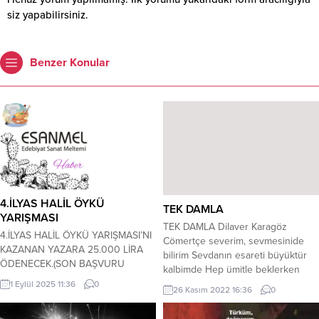
siz yapabilirsiniz.
Benzer Konular
4.İLYAS HALİL ÖYKÜ
TEK DAMLA
YARIŞMASI
TEK DAMLA Dilaver Karagöz
4.İLYAS HALİL ÖYKÜ YARIŞMASI’NI
Cömertçe severim, sevmesinide
KAZANAN YAZARA 25.000 LİRA
bilirim Sevdanın esareti büyüktür
ÖDENECEK.(SON BAŞVURU
kalbimde Hep ümitle beklerken
TARİHİ.15 EKİM 2025 ÇARŞAMBA)…
cana canan olanı Gör ben de gör
1 Eylül 2025 11:36
0
26 Kasım 2022 16:36
0
KERİM ÖZBEKLERGAZETECİ-
artık aşkı, merhameti Gör; Her anı
YAZAR-ŞAİR-EDEBİYATÇI -Mersin
da dökülen tek damla Nasıl