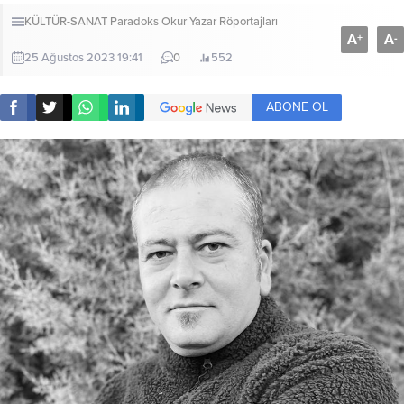
KÜLTÜR-SANAT
Paradoks Okur Yazar Röportajları
A
A
+
-
25 Ağustos 2023 19:41
0
552
ABONE OL