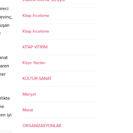
üreci
Kitap İnceleme
Sevinç,
luşan
Kitap İnceleme
r
KİTAP VİTRİNİ
anat
Köşe Yazıları
baren
her
KÜLTÜR-SANAT
Manşet
rlikte
ine
Masal
en iyi
ORGANİZASYONLAR