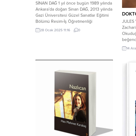
SİNAN DAĞ 1 yıl önce bugün 1989 yılında
Ankara’da doğan Sinan DAĞ, 2013 yılında
DOKT
Gazi Üniversitesi Güzel Sanatlar Eğitimi
JULES 
Bölümü Resim-İş Öğretmenliği
Zachari
Programı’nı bitirdi. 2008 yılında kurucu
28 Ocak 2025 11:16
0
Okuduğu
üyesi olduğu Nedensanat Atölyesi
beğendi
dahilinde başlayan sanat hayatına, resim
istiyor
başta olmak üzere disiplinlerarası plastik
14 Ara
Quiquen
sanatlar alanında verdiği eserler ile
sakin, 
devam etmektedir. Eserleri pek...
ömürler
anda d
hareket
girdikl
kısımlar