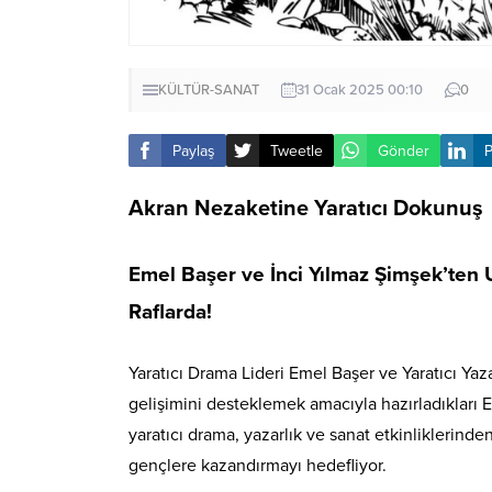
KÜLTÜR-SANAT
31 Ocak 2025 00:10
0
Paylaş
Tweetle
Gönder
P
Akran Nezaketine Yaratıcı Dokunuş
Emel Başer ve İnci Yılmaz Şimşek’ten 
Raflarda!
Yaratıcı Drama Lideri Emel Başer ve Yaratıcı Yaz
gelişimini desteklemek amacıyla hazırladıkları E
yaratıcı drama, yazarlık ve sanat etkinliklerin
gençlere kazandırmayı hedefliyor.