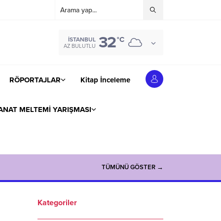
32
°C
İSTANBUL
AZ BULUTLU
RÖPORTAJLAR
Kitap İnceleme
ANAT MELTEMİ YARIŞMASI
TÜMÜNÜ GÖSTER →
Kategoriler