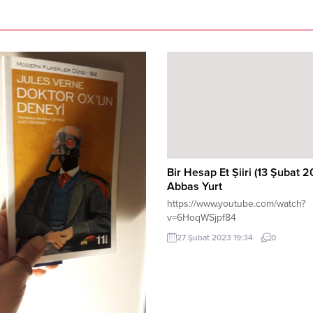
Bir Hesap Et Şiiri (13 Şubat 2
Abbas Yurt
https://www.youtube.com/watch?
v=6HoqWSjpf84
27 Şubat 2023 19:34
0