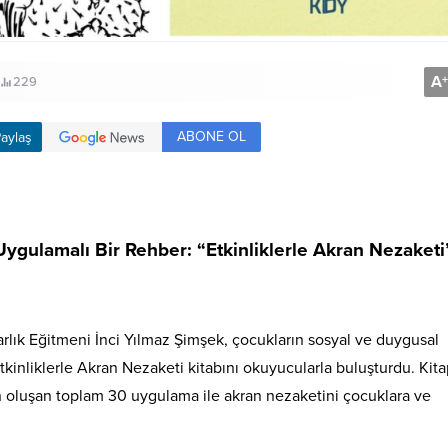
A
+
229
ABONE OL
aylaş
Uygulamalı Bir Rehber: “Etkinliklerle Akran Nezaketi
arlık Eğitmeni İnci Yılmaz Şimşek, çocukların sosyal ve duygusal
tkinliklerle Akran Nezaketi kitabını okuyucularla buluşturdu. Kita
den oluşan toplam 30 uygulama ile akran nezaketini çocuklara ve