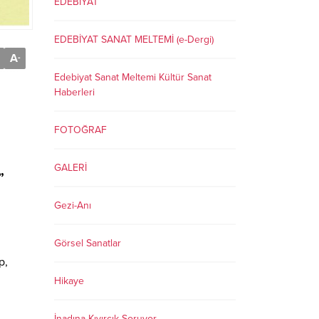
EDEBİYAT
EDEBİYAT SANAT MELTEMİ (e-Dergi)
A
-
Edebiyat Sanat Meltemi Kültür Sanat
Haberleri
FOTOĞRAF
GALERİ
”
Gezi-Anı
Görsel Sanatlar
p,
Hikaye
İnadına Kıvırcık Soruyor