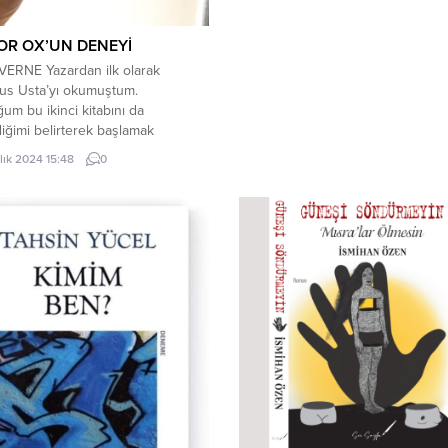
OR OX’UN DENEYİ
VERNE Yazardan ilk olarak
us Usta’yı okumuştum.
m bu ikinci kitabını da
ğimi belirterek başlamak
um. Hikâye hayali bir kent olan
lık 2024 15:48
0
done da geçiyor. Ağırkanlı,
uyuşuk, adeta bitkisel hayatta
ini geçiren kent sakinlerinin bir
eğişim ve dönüşüm geçirerek
lendiği, coşku durumu içine
eri yaşamlarının bahsedildiği
ı gülerek...