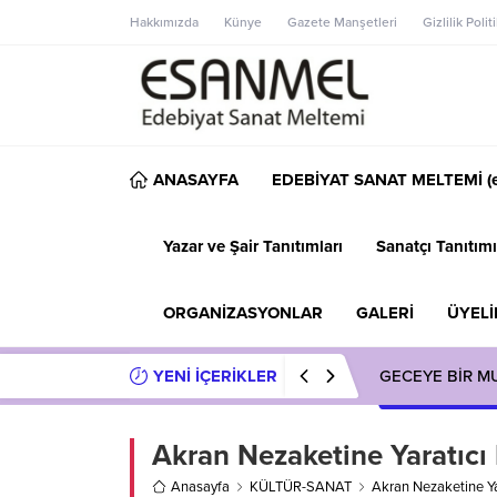
Hakkımızda
Künye
Gazete Manşetleri
Gizlilik Polit
ANASAYFA
EDEBİYAT SANAT MELTEMİ (e
Yazar ve Şair Tanıtımları
Sanatçı Tanıtımı
ORGANİZASYONLAR
GALERİ
ÜYELİ
YENİ İÇERİKLER
GECEYE BİR M
Akran Nezaketine Yaratıc
Anasayfa
KÜLTÜR-SANAT
Akran Nezaketine Y