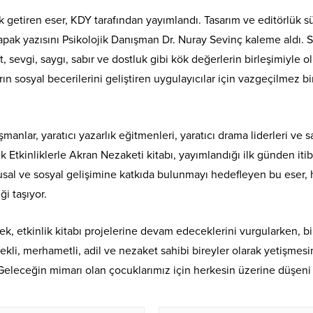
uk getiren eser, KDY tarafından yayımlandı. Tasarım ve editörlük s
kapak yazısını Psikolojik Danışman Dr. Nuray Sevinç kaleme aldı. 
t, sevgi, saygı, sabır ve dostluk gibi kök değerlerin birleşimiyle o
n sosyal becerilerini geliştiren uygulayıcılar için vazgeçilmez bi
şmanlar, yaratıcı yazarlık eğitmenleri, yaratıcı drama liderleri ve s
k Etkinliklerle Akran Nezaketi kitabı, yayımlandığı ilk günden iti
usal ve sosyal gelişimine katkıda bulunmayı hedefleyen bu eser, 
ği taşıyor.
ek, etkinlik kitabı projelerine devam edeceklerini vurgularken, bi
rekli, merhametli, adil ve nezaket sahibi bireyler olarak yetişmes
 Geleceğin mimarı olan çocuklarımız için herkesin üzerine düşeni 