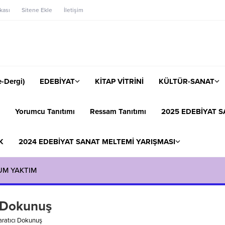
ikası
Sitene Ekle
İletişim
-Dergi)
EDEBİYAT
KİTAP VİTRİNİ
KÜLTÜR-SANAT
Yorumcu Tanıtımı
Ressam Tanıtımı
2025 EDEBİYAT S
K
2024 EDEBİYAT SANAT MELTEMİ YARIŞMASI
UM YAKTIM
ı Dokunuş
aratıcı Dokunuş