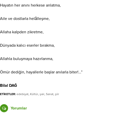
Hayatın her anını herkese anlatma,
Aile ve dostlarla helâlleşme,
Allaha kalpden zikretme,
Dünyada kalıcı eserler bırakma,
Allahla buluşmaya hazırlanma,
Ömür dediğin, hayallerle başlar anılarla biter!…”
Bilal DAĞ
ETİKETLER:
edebiyat
,
Kültür
,
şair
,
Sanat
,
şiir
Yorumlar