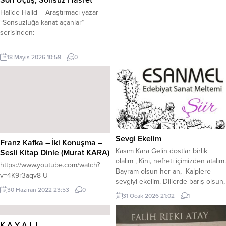
Son Uçuş, Sonsuz Hasret
Halide Halid Araştırmacı yazar
“Sonsuzluğa kanat açanlar”
serisinden:
Azerbaycan’ın sınırları ve gökyüzü
18 Mayıs 2026 10:59
0
her zaman vatanseverlik ruhuyla
süslenmiştir. 30 Kasım 2021
tarihinde, her zaman olduğu gibi,
vatanın gökyüzü ömürlerini ona
adayan pilotlara kucak açarak onları
bir sonraki görevlerine
uğurlayacaktı. Tatbikata
hazırlanıyorlardı. Az sonra, masmavi
Sevgi Ekelim
Franz Kafka – İki Konuşma –
gökyüzü onları yeniden
​Kasım Kara ​Gelin dostlar birlik
Sesli Kitap Dinle (Murat KARA)
kucaklayacak, vatanın emniyeti...
olalım , Kini, nefreti içimizden atalım.
https://www.youtube.com/watch?
Bayram olsun her an, Kalplere
v=4K9r3aqv8-U
sevgiyi ekelim. ​Dillerde barış olsun,
30 Haziran 2022 23:53
0
özde kardeşlik, Gönül kapılarını
31 Ocak 2026 21:02
1
sonuna kadar açalım. Bitmesin
dünyada bu güzel birliktelik,
Kalplere sevgi ekelim. ​ Fani dünya
K A Y A L I