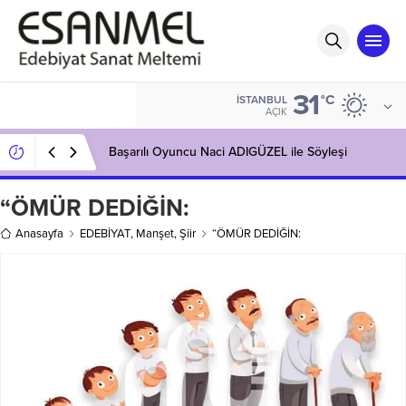
31
°C
İSTANBUL
AÇIK
Başarılı Oyuncu Naci ADIGÜZEL ile Söyleşi
“ÖMÜR DEDİĞİN:
Anasayfa
EDEBİYAT
,
Manşet
,
Şiir
“ÖMÜR DEDİĞİN: