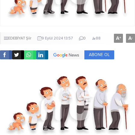
A
A
+
-
EDEBİYAT
Şiir
9 Eylül 2024 13:57
0
88
ABONE OL