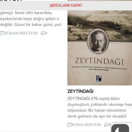
kimseye kalmaz, İyilikten başka
REKLAMI KAPAT
“…Şahide Hanım hayallere dalıp
hiçbir şey kar sayılmaz. Sevgiyle
gitmişti. Sanki zifiri karanlıkta,
bakmayan Hakk’ın...
eşeksırtında köye doğru giden o
değildi. Güzel bir bahar günü, pırıl
pırıl güneşin altında, kucağında
20 Şubat 2023 22:29
0
çocuğu kocasıyla beraber kaya
yakasındaki evlerine dönüyordu.
Önlerinde uzun ve mutlu bir
gelecek vardı. En azından bunun
için umut vardı. Yüzünü okşar gibi
dokunup geçen tesbih ağacının...
ZEYTİNDAĞI
ZEYTİNDAĞI (176 sayfa) Adını
duymuştum, çoktandır okumayı hep
istiyordum. Bir hazan mevsimine
denk gelmesi de ayrı bir tesadüf.
Bu kitap özetle: ‘’Koca bir
16 Ekim 2025 11:46
0
imparatorluğun çöküş öncesi