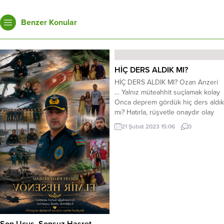
Benzer Konular
HİÇ DERS ALDIK MI?
HİÇ DERS ALDIK MI? Ozan Anzeri
… Yalnız müteahhit suçlamak kolay
Onca deprem gördük hiç ders aldık
mı? Hatırla, rüşvetle onaydır olay
Sonucu görüp de memnun kaldık
21 Şubat 2023 15:06
0
mı? O günün tarihi altı şubattı
Gördüğüm manzara içime battı Tuz
buz olmuş bina kimi yan yattı Acaba
derinden hissedildik mi? Adıyaman,
Urfa,...