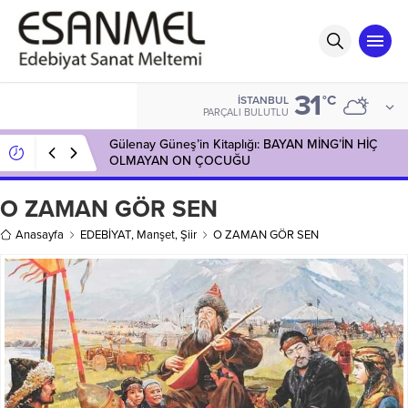
31
°C
İSTANBUL
PARÇALI BULUTLU
Gülenay Güneş’in Kitaplığı: BAYAN MİNG’İN HİÇ
OLMAYAN ON ÇOCUĞU
O ZAMAN GÖR SEN
Anasayfa
EDEBİYAT
,
Manşet
,
Şiir
O ZAMAN GÖR SEN