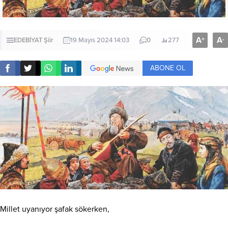
A
A
+
-
EDEBİYAT
Şiir
19 Mayıs 2024 14:03
0
277
ABONE OL
Millet uyanıyor şafak sökerken,