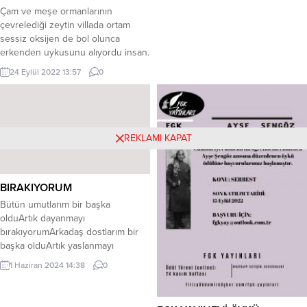
Çam ve meşe ormanlarının
durmaktadır orada. Abaküs mü
çevrelediği zeytin villada ortam
desem,...
sessiz oksijen de bol olunca
erkenden uykusunu alıyordu insan.
Bu sabah eski damın önündeki
24 Eylül 2022 13:57
0
bahçeye diktiğim zeytin fidanlarını
son kez sulayacaktım. Henüz
havalar sıcak gitse de önümüzdeki
haftalarda artık su istemezdi zeytin
fidanları. Kendilerini kışa hazırlamak
REKLAMI KAPAT
için bir geçiş dönemine gereksinim
duyarlardı....
BIRAKIYORUM
Bütün umutlarım bir başka
olduArtık dayanmayı
bırakıyorumArkadaş dostlarım bir
başka olduArtık yaslanmayı
bırakıyorumArtık bağlanmayı
1 Haziran 2024 14:38
0
bırakıyorum ***Bıraktım kendimi
akar sularaSonu beli değil meçhul
yollaraSırtımı dayayıp dağa