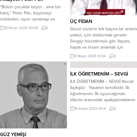
“Bütün çocuklar büyür… ama biri
hariç.” Peter Pan, büyümeyi
reddeden, oyun oynamayı ve
ÜÇ FİDAN
yönetmeyi seven, hayal ile
21 Nisan 2026 20:00
0
Güzel sözlerin tek başına bir anlamı
gerçeğin sınırında yaşayan bir
yoktur, içini doldurmak gerekir
çocuktur. Onun hikâyesi, ilk bakışta
Sevgiyi hissettirmek gibi Yaşamı,
neşeli bir macera gibi görünse de
hayatı ve insanı anlamak için
derinlerinde oldukça hüzünlü bir
sadece sözler de yetmez! Zihnini
yalnızlık saklar. Masal şöyledir: Bir
8 Mayıs 2025 13:04
0
bilgilerle dolduracaksın, Yeni
gece Darling ailesinin çocuk
buluşları, ilk icatları merak edip
odasına girer Peter Pan. Wendy,...
okuyacak, İnsanlığa yön verenleri
İLK ÖĞRETMENİM – SEVGİ
tanıyacak, bildiklerini çevrene
İLK ÖĞRETMENİM – SEVGİ Necati
anlatacaksın. Başlaman gereken
Açıkgöz Yaşamın kendisidir, ilk
yer aslında yok basit, Mesela bir
öğretmenim. İlk oyuncağımdır,
türkünün yazılış...
ellerim arasındaki ayakparmaklarım
Sevgiye ağlamaktır yüreğimin
15 Aralık 2022 00:11
0
türküsü. Annem anlar, bir o çözer
Agu…agu! Sesinde dilimin şifrelerini
O, bu, şu… işaretlerinin tümü elimin
parmak uçlarında. Günler, haftalar
GÜZ YEMİŞİ
aylar ve dahi tüm sayılar; saklı