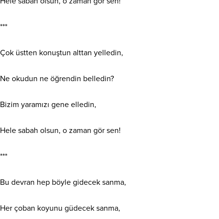
Hele sabah olsun, o zaman gör sen!
***
Çok üstten konuştun alttan yelledin,
Ne okudun ne öğrendin belledin?
Bizim yaramızı gene elledin,
Hele sabah olsun, o zaman gör sen!
***
Bu devran hep böyle gidecek sanma,
Her çoban koyunu güdecek sanma,