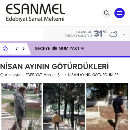
31
°C
İSTANBUL
PARÇALI BULUTLU
GECEYE BİR MUM YAKTIM
NİSAN AYININ GÖTÜRDÜKLERİ
Anasayfa
EDEBİYAT
,
Manşet
,
Şiir
NİSAN AYININ GÖTÜRDÜKLERİ