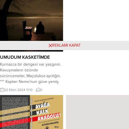
daim ayrılıklara merhaba demişti
deniz Ona sevmek,sevilmek çok
uzaktı…. Dokunamazdı Deniz
Birinin yüreğine, Tebessümlerini
gizlerdi her zaman...
REKLAMI KAPAT
UMUDUM KASKETİMDE
Kurnazca bir dengesi var yazgının.
Kavuşmaların özünde
sürüncemeler, Maçoluksa ayrılığın.
*** Kaptan Nemo’nun güve yemiş
üniforması Dipteyim milyar çarpı
22 Ekim 2024 11:10
0
yirmi bin fersah. Ermiş derviş külahı
sedirde; Hissedar olmak için
muhteşem yüreğine, Müddetsiz
sancı dağıtmakta Kadı Agâh. *** Üç
büklüm olmuş söz Kıran giresi
hüsran.. Beşik verandada rüzgar
beklemekte. Gece yine...