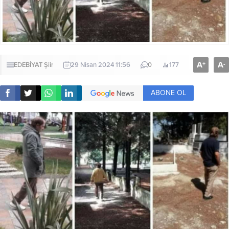
A
A
+
-
EDEBİYAT
Şiir
29 Nisan 2024 11:56
0
177
ABONE OL