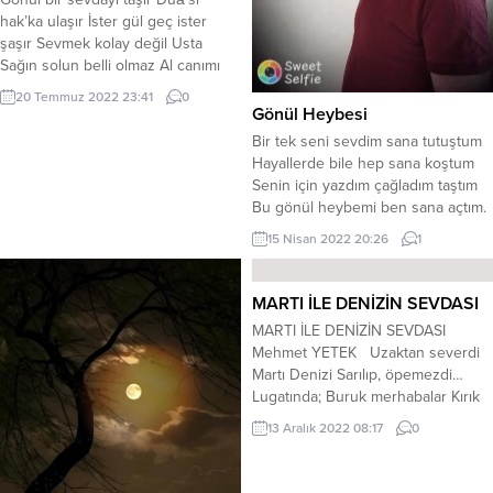
hak’ka ulaşır İster gül geç ister
şaşır Sevmek kolay değil Usta
Sağın solun belli olmaz Al canımı
dersin almaz Gözlerine yaş mı
20 Temmuz 2022 23:41
0
dolmaz Sevmek kolay değil Usta
Gönül Heybesi
Her okuyan olmaz veli El değil mi
Bir tek seni sevdim sana tutuştum
tutar eli Kim akıllı kimdir deli
Hayallerde bile hep sana koştum
Sevmek kolay değil Usta İçin...
Senin için yazdım çağladım taştım
Bu gönül heybemi ben sana açtım.
Hevesmi ki bilmem aşkın ateşi Akıl
15 Nisan 2022 20:26
1
sır erdirmem bende bu işi Gönül
tutuşunca parlar güneşi Bu gönül
heybemi ben sana açtım. Nehir idi
MARTI İLE DENİZİN SEVDASI
sevgim göl oldu sana Aşkı’mı...
MARTI İLE DENİZİN SEVDASI
Mehmet YETEK Uzaktan severdi
Martı Denizi Sarılıp, öpemezdi…
Lugatında; Buruk merhabalar Kırık
kalpler vardı Boğazına düğümlenen
13 Aralık 2022 08:17
0
kelimeler Elvedayla biten sözler
Vardı Denizin… Deniz bilmezdj
sevmeyi, Anlamazdı sevgiyi Her