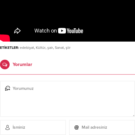
ETİKETLER:
edebiyat
,
Kültür
,
şair
,
Sanat
,
şiir
Yorumlar