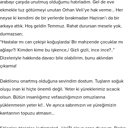
arabayı çarşıda unutmuş olduğumu hatırladım. Gel de eve
ekmekle tuz götürmeyi unutan Orhan Veli’ye hak verme… Her
neyse ki kendimi de bir yerlerde bırakmadan Haziran’ı da bir
arkaya attık. Hoş geldin Temmuz. Rahat durursan mesele yok,
durmazsan;
“Hastalar mı can çekişir koğuşlarda/ Bir mahzende çocuklar mı
ağlaşır?/ Kimden kime bu işkence,/ Gizli gizli, ince ince?..”
Dizeleriyle hakkında davacı bile olabilirim, bunu aklından
çıkarma!
Daktilonu onartmış olduğuna sevindim dostum. Tuşların soğuk
oluşu inan ki hiçte önemli değil. Yeter ki yüreklerimiz sıcacık
olsun. Bütün insanlığımız vefasızlığımızın omuzlarına
yüklenmesin yeter ki!.. Ve ayrıca sabrımızın ve yüreğimizin
kantarının topuzu atmasın…