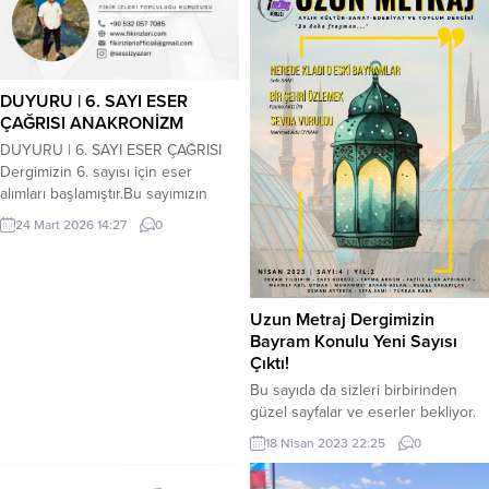
fuarda yer alacak. Söyleşiler-şiir
dinletileri-imza günleri-sergiler-
paneller yapılacak, yeni fuar İzmir’in
Gaziemir İlçesine 10 kilometre
uzaklıkta olduğu için...
DUYURU | 6. SAYI ESER
ÇAĞRISI ANAKRONİZM
DUYURU | 6. SAYI ESER ÇAĞRISI
Dergimizin 6. sayısı için eser
alımları başlamıştır.Bu sayımızın
teması: ANAKRONİZM Zamanın
24 Mart 2026 14:27
0
sınırlarını aşan, geçmiş ve geleceği
bir araya getiren tüm özgün
eserlerinizi bekliyoruz. 🗓 Son
gönderim tarihi: 20 Nisan 2026 📩
Uzun Metraj Dergimizin
Eser gönderimi
Bayram Konulu Yeni Sayısı
için:fikirizleridergi@gmail.com ✍️
Çıktı!
Gönderim kuralları:* Word
formatında hazırlanmalıdır* 1 sayfa
Bu sayıda da sizleri birbirinden
olmalıdır* Times...
güzel sayfalar ve eserler bekliyor.
Keyifli okumalar diler, yorum ve
18 Nisan 2023 22:25
0
tavsiyelerinizi bekleriz. Dergimize
aşağıdaki linkten ulaşabilirsiniz.