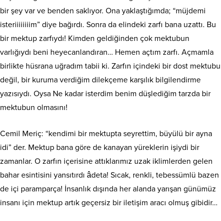
bir şey var ve benden saklıyor. Ona yaklaştığımda; “müjdemi
isteriiiiiiiim” diye bağırdı. Sonra da elindeki zarfı bana uzattı. Bu
bir mektup zarfıydı! Kimden geldiğinden çok mektubun
varlığıydı beni heyecanlandıran… Hemen açtım zarfı. Açmamla
birlikte hüsrana uğradım tabii ki. Zarfın içindeki bir dost mektubu
değil, bir kuruma verdiğim dilekçeme karşılık bilgilendirme
yazısıydı. Oysa Ne kadar isterdim benim düşlediğim tarzda bir
mektubun olmasını!
Cemil Meriç: “kendimi bir mektupta seyrettim, büyülü bir ayna
idi” der. Mektup bana göre de kanayan yüreklerin işiydi bir
zamanlar. O zarfın içerisine attıklarımız uzak iklimlerden gelen
bahar esintisini yansıtırdı âdeta! Sıcak, renkli, tebessümlü bazen
de içi paramparça! İnsanlık dışında her alanda yarışan günümüz
insanı için mektup artık geçersiz bir iletişim aracı olmuş gibidir…