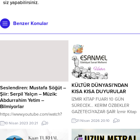
siz yapabilirsiniz.
Benzer Konular
KÜLTÜR DÜNYASI’NDAN
Seslendiren: Mustafa Söğüt –
KISA KISA DUYURULAR
Şiir: Serpil Yalçın – Müzik:
İZMİR KİTAP FUARI 10 GÜN
Abdurrahim Yetim –
SÜRECEK… KERİM ÖZBEKLER
Bilmiyorlar
GAZETECİ-YAZAR-ŞAİR İzmir Kitap
https://www.youtube.com/watch?
Fuarı 17-26 Nisan 2026 tarihleri
v=iKIVVISFk0w
21 Nisan 2026 20:10
0
10 Nisan 2023 20:21
0
arasında eski İzmir Enternasyonel
Fuarı içinde açılacak ve 10 gün
sürecek, bir çok yazar ve şair bu