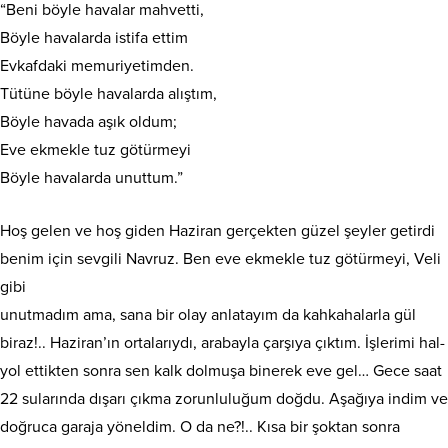
“Beni böyle havalar mahvetti,
Böyle havalarda istifa ettim
Evkafdaki memuriyetimden.
Tütüne böyle havalarda alıştım,
Böyle havada aşık oldum;
Eve ekmekle tuz götürmeyi
Böyle havalarda unuttum.”
Hoş gelen ve hoş giden Haziran gerçekten güzel şeyler getirdi
benim için sevgili Navruz. Ben eve ekmekle tuz götürmeyi, Veli
gibi
unutmadım ama, sana bir olay anlatayım da kahkahalarla gül
biraz!.. Haziran’ın ortalarıydı, arabayla çarşıya çıktım. İşlerimi hal-
yol ettikten sonra sen kalk dolmuşa binerek eve gel… Gece saat
22 sularında dışarı çıkma zorunluluğum doğdu. Aşağıya indim ve
doğruca garaja yöneldim. O da ne?!.. Kısa bir şoktan sonra