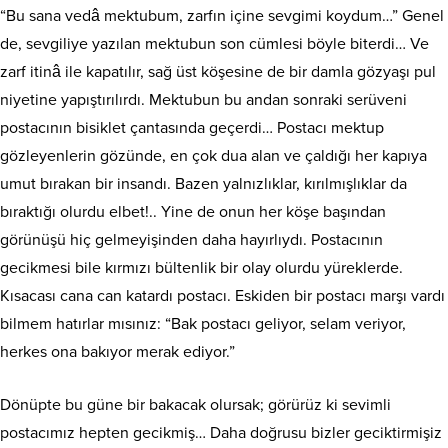
“Bu sana vedâ mektubum, zarfın içine sevgimi koydum…” Genel
de, sevgiliye yazılan mektubun son cümlesi böyle biterdi… Ve
zarf itinâ ile kapatılır, sağ üst köşesine de bir damla gözyaşı pul
niyetine yapıştırılırdı. Mektubun bu andan sonraki serüveni
postacının bisiklet çantasında geçerdi… Postacı mektup
gözleyenlerin gözünde, en çok dua alan ve çaldığı her kapıya
umut bırakan bir insandı. Bazen yalnızlıklar, kırılmışlıklar da
bıraktığı olurdu elbet!.. Yine de onun her köşe başından
görünüşü hiç gelmeyişinden daha hayırlıydı. Postacının
gecikmesi bile kırmızı bültenlik bir olay olurdu yüreklerde.
Kısacası cana can katardı postacı. Eskiden bir postacı marşı vardı
bilmem hatırlar mısınız: “Bak postacı geliyor, selam veriyor,
herkes ona bakıyor merak ediyor.”
Dönüpte bu güne bir bakacak olursak; görürüz ki sevimli
postacımız hepten gecikmiş… Daha doğrusu bizler geciktirmişiz