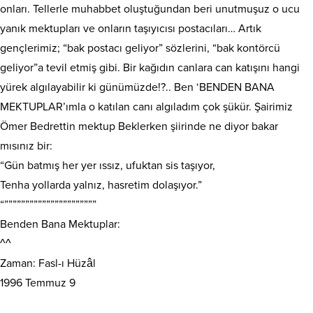
onları. Tellerle muhabbet oluştuğundan beri unutmuşuz o ucu
yanık mektupları ve onların taşıyıcısı postacıları… Artık
gençlerimiz; “bak postacı geliyor” sözlerini, “bak kontörcü
geliyor”a tevil etmiş gibi. Bir kağıdın canlara can katışını hangi
yürek algılayabilir ki günümüzde!?.. Ben ‘BENDEN BANA
MEKTUPLAR’ımla o katılan canı algıladım çok şükür. Şairimiz
Ömer Bedrettin mektup Beklerken şiirinde ne diyor bakar
mısınız bir:
“Gün batmış her yer ıssız, ufuktan sis taşıyor,
Tenha yollarda yalnız, hasretim dolaşıyor.”
“””””””””””””””””””””””
Benden Bana Mektuplar:
^^
Zaman: Fasl-ı Hüzâl
1996 Temmuz 9