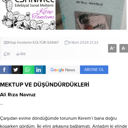
Kitap İnceleme
KÜLTÜR-SANAT
4 Mart 2024 21:22
A
A
+
-
0
186
ABONE OL
MEKTUP VE DÜŞÜNDÜRDÜKLERİ
Ali Rıza Navruz
…
Çarşıdan evime döndüğümde torunum Kerem’i bana doğru
koşarken gördüm. İki elini arkasına bağlamıştı. Anladım ki elinde