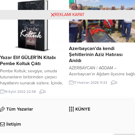
https://drive.google.com/
…/1PCAAV5io7tdVqdEhwkh…/view…
REKLAMI KAPAT
#dergi#sanat#ramazan#bayram
Azerbaycan’da kendi
Şehitlerinin Aziz Hatırası
Yazar Elif GÜLER’İN Kitabı
Anıldı
Pembe Koltuk Çıktı
AZERBAYCAN / AĞDAM –
Pembe Koltuk; sevgiye, umuda
Azerbaycan’ın Ağdam ilçesine bağlı
tutunanların birbirinden çarpıcı
Eyvazhanbeyli Köyü Mezarlığı’nda,
hayatlarını sunacak sizlere. İçinde,
17 Haziran 2026 11:33
0
13 Haziran 2026 tarihinde Ağdam
herkesin kendi yaşamından izler
19 Eylül 2022 22:58
0
Polis Alayı’nın kahraman
bulacağı, karakterlerle hemhal
savaşçılarından şehit Arif Kamal
olacağı etkileyici öykülerden bir
oğlu Guliyev ile savaş sırasında
demet bekliyor okurları. Kimi
Tüm Yazarlar
KÜNYE
kaybolan Elbrus Teymur oğlu
kahramanlar ömrümün bağrından
Novruzov’un anısına tören
kopup geliyor kimileri
düzenlendi. Anma programı,
İletişim
hayallerimden, ulaşılamaz sandığım
Azerbaycan Cumhuriyeti Milli
yerlerden çıkıyor ve ete kemiğe
Marşı’nın okunması ve şehitlerin