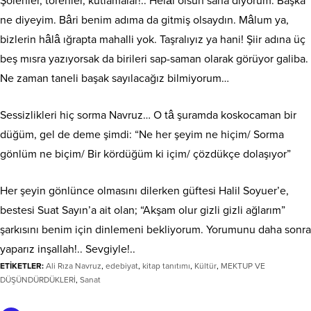
Şölenler, törenler, kutlamalar!.. Helâl olsun sana diyorum. Başka
ne diyeyim. Bâri benim adıma da gitmiş olsaydın. Mâlum ya,
bizlerin hâlâ ığrapta mahalli yok. Taşralıyız ya hani! Şiir adına üç
beş mısra yazıyorsak da birileri sap-saman olarak görüyor galiba.
Ne zaman taneli başak sayılacağız bilmiyorum…
Sessizlikleri hiç sorma Navruz… O tâ şuramda koskocaman bir
düğüm, gel de deme şimdi: “Ne her şeyim ne hiçim/ Sorma
gönlüm ne biçim/ Bir kördüğüm ki içim/ çözdükçe dolaşıyor”
Her şeyin gönlünce olmasını dilerken güftesi Halil Soyuer’e,
bestesi Suat Sayın’a ait olan; “Akşam olur gizli gizli ağlarım”
şarkısını benim için dinlemeni bekliyorum. Yorumunu daha sonra
yaparız inşallah!.. Sevgiyle!..
ETİKETLER:
Ali Rıza Navruz
,
edebiyat
,
kitap tanıtımı
,
Kültür
,
MEKTUP VE
DÜŞÜNDÜRDÜKLERİ
,
Sanat