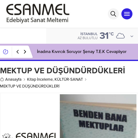
31
°C
İSTANBUL
AZ BULUTLU
İnadına Kıvırcık Soruyor Şenay T.E.K Cevaplıyor
MEKTUP VE DÜŞÜNDÜRDÜKLERİ
Anasayfa
Kitap İnceleme
,
KÜLTÜR-SANAT
MEKTUP VE DÜŞÜNDÜRDÜKLERİ