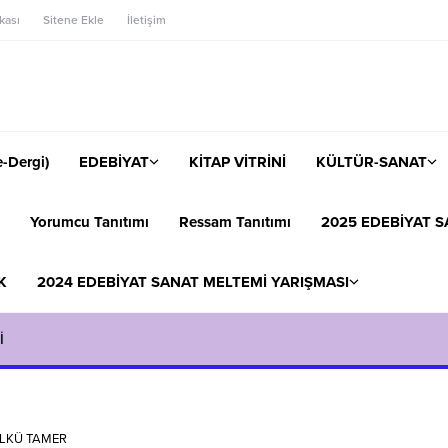
ikası
Sitene Ekle
İletişim
-Dergi)
EDEBİYAT
KİTAP VİTRİNİ
KÜLTÜR-SANAT
Yorumcu Tanıtımı
Ressam Tanıtımı
2025 EDEBİYAT S
K
2024 EDEBİYAT SANAT MELTEMİ YARIŞMASI
İ
LKÜ TAMER