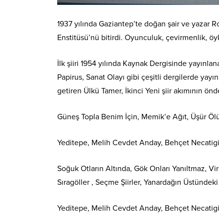
1937 yılında Gaziantep’te doğan şair ve yazar Ro
Enstitüsü’nü bitirdi. Oyunculuk,
çevirmenlik, öyk
İlk şiiri 1954 yılında Kaynak Dergisinde yayınlan
Papirus, Sanat Olayı gibi çeşitli dergilerde yayınl
getiren Ülkü Tamer, İkinci Yeni şiir akımının önd
Güneş Topla Benim İçin, Memik’e Ağıt, Üşür Ölü
Yeditepe, Melih Cevdet Anday, Behçet Necatigil ş
Soğuk Otların Altında, Gök Onları Yanıltmaz, V
Sıragöller , Seçme Şiirler, Yanardağın Üstündeki K
Yeditepe, Melih Cevdet Anday, Behçet Necatigil ş