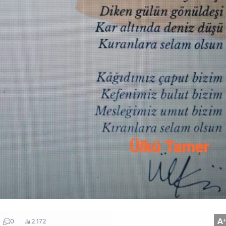
A
+
0
2.172