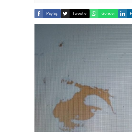
Paylaş
Tweetle
Gönder
P