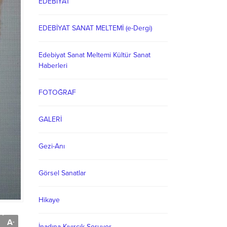
EDEBİYAT
EDEBİYAT SANAT MELTEMİ (e-Dergi)
Edebiyat Sanat Meltemi Kültür Sanat
Haberleri
FOTOĞRAF
GALERİ
Gezi-Anı
Görsel Sanatlar
Hikaye
A
-
İnadına Kıvırcık Soruyor