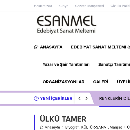
Hakkımızda
Künye
Gazete Manşetleri
Gizlilik Polit
ANASAYFA
EDEBİYAT SANAT MELTEMİ (e
Yazar ve Şair Tanıtımları
Sanatçı Tanıtımı
ORGANİZASYONLAR
GALERİ
ÜYELİ
YENİ İÇERİKLER
RENKLERİN DİL
ÜLKÜ TAMER
Anasayfa
Biyografi
,
KÜLTÜR-SANAT
,
Manşet
Ü