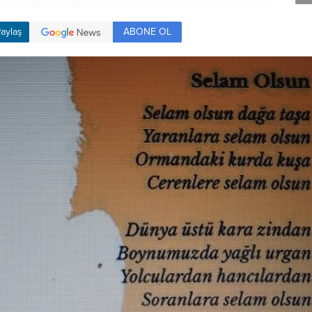
ABONE OL
aylaş