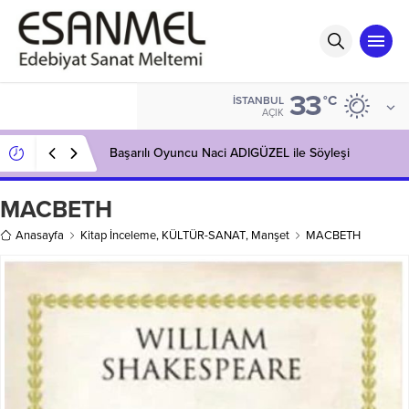
33
°C
İSTANBUL
AÇIK
Başarılı Oyuncu Naci ADIGÜZEL ile Söyleşi
MACBETH
Anasayfa
Kitap İnceleme
,
KÜLTÜR-SANAT
,
Manşet
MACBETH