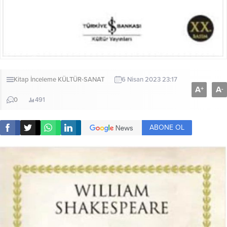
Kitap İnceleme
KÜLTÜR-SANAT
6 Nisan 2023 23:17
A
A
+
-
0
491
ABONE OL