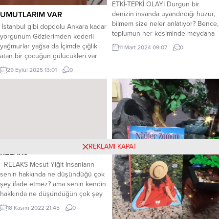
ETKİ-TEPKİ OLAYI Durgun bir
UMUTLARIM VAR
denizin insanda uyandırdığı huzur,
bilmem size neler anlatıyor? Bence,
İstanbul gibi dopdolu Ankara kadar
toplumun her kesiminde meydana
yorgunum Gözlerimden kederli
gelen çeşitli çatışmaların kaynağı
yağmurlar yağsa da İçimde çığlık
11 Mart 2024 09:07
0
bir “Etki-Tepki” olayıdır. Geçen gün
atan bir çocuğun gülücükleri var
sahilde dolaşıken, bu güzel
Biraz delice olsa da senin için
29 Eylül 2025 13:01
0
görüntü bana özlenen toplum
umutlarım var Yollarımız ters yönde
düzenini çağrıştırdı. Büyük bir hazla
Aynı yolda yürümemiz imkânsız
bu manzarayı seyrettiğim sırada
İstesek de biz olamayız Yarını
sahile birkaç genç geldi.
bilmiyorum hasretinden ölüyorum
Avuçlarında rengârenk, irili...
Gözlerim ağlasa da kalbim dağlansa
da İçimde sana karşı...
REKLAMI KAPAT
RELAKS
RELAKS Mesut Yiğit İnsanların
senin hakkında ne düşündüğü çok
şey ifade etmez? ama senin kendin
hakkında ne düşündüğün çok şey
ifade eder? Hayatı sevgiyle kucakla
18 Kasım 2022 21:45
0
negatif yaşama pozitif ol hayat