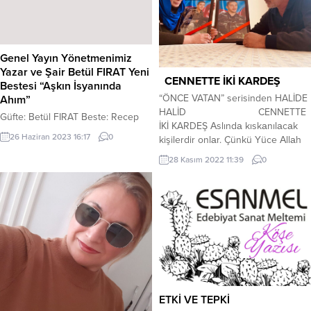
Genel Yayın Yönetmenimiz
Yazar ve Şair Betül FIRAT Yeni
CENNETTE İKİ KARDEŞ
Bestesi “Aşkın İsyanında
“ÖNCE VATAN” serisinden HALİDE
Ahım”
HALİD CENNETTE
Güfte: Betül FIRAT Beste: Recep
İKİ KARDEŞ Аslındа kıskаnılаcаk
GÜÇLÜLER
26 Haziran 2023 16:17
0
kişilerdir onlаr. Çünkü Yüce Аllаh
herkese bu mаkаmı nаsip etmez,
28 Kasım 2022 11:39
0
аncаk sevdiklerine hem de çok
sevdiklerine bir lütfeder… Vatan
sevgisi Şehid kalbinde ezeli ve
ebedi bir ateştir. O ateş onlar
gözlerini hayata kapatsalar bile,
sönmez. Aksine, ruhlarıyla alevlenir.
Onlar...
ETKİ VE TEPKİ