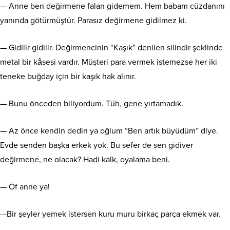
— Anne ben değirmene falan gidemem. Hem babam cüzdanını
yanında götürmüştür. Parasız değirmene gidilmez ki.
— Gidilir gidilir. Değirmencinin “Kaşık” denilen silindir şeklinde
metal bir kâsesi vardır. Müşteri para vermek istemezse her iki
teneke buğday için bir kaşık hak alınır.
— Bunu önceden biliyordum. Tüh, gene yırtamadık.
— Az önce kendin dedin ya oğlum “Ben artık büyüdüm” diye.
Evde senden başka erkek yok. Bu sefer de sen gidiver
değirmene, ne olacak? Hadi kalk, oyalama beni.
— Öf anne ya!
—Bir şeyler yemek istersen kuru muru birkaç parça ekmek var.