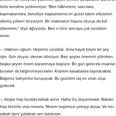
türlü kendine yediremiyor “Ben hâkimlere, savcılara,
kaymakamlara, belediye başkanlarına en güzel takım elbiseleri
dikmiş yılların terzisiyim. Bir makinanın başına oturup da kol
dikemem,” diye ağlıyordu. Ben o terzi amcaya çok üzüldüm
anne.
— Haklısın oğlum. Hepimiz üzüldük. Ama hayat böyle bir şey
işte. Gün oluyor, devran dönüyor. Bazı şeyler önemini yitirirken
başka şeyler önem kazanmaya başlıyor. Bir gün gelecek insanlar
buraları da beğenmeyecekler. Köylere kasabalara taşınacaklar.
Bağımız bahçemiz kuruyacak. Bu güzelim taş ev viran olup
gidecek.
— Keşke hep burada kalsak anne. Hatta hiç büyümesek. Babam
hep bizimle olsa mesela. Ninem hepimize çekişip dursa. Ve her
sabah beni yataktan sen kaldırsan.