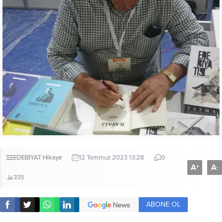
EDEBİYAT
Hikaye
12 Temmuz 2023 13:28
0
A
A
+
-
335
ABONE OL