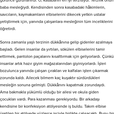
görünce gururlanırdı. O, kasabanın en iyi terzisiydi. Terzilik onun
baba mesleğiydi. Kendisinden sonra kasabadaki hâkimlerin,
savcıların, kaymakamların elbiselerini dikecek yetkin ustalar
yetiştirmek için, yanında çalışanlara mesleğinin tüm inceliklerini
öğretirdi.
Sonra zamanla yaşlı terzinin dükkânına gelip gidenler azalmaya
başladı. Gelen insanlar da yırtılan, sökülen elbiselerini tamir
ettirmek, pantolon paçalarını kısalttırmak için geliyorlardı. Çünkü
insanlar artık hazır giyim mağazalarından giyiniyorlardı. İşleri
bozulunca yanında çalışan çırakları ve kalfaları işten çıkarmak
zorunda kaldı. Ailecek bilmem kaç kuşaktır sürdürdükleri
mesleğin sonuna gelmişti. Dükkânını kapatmak zorundaydı.
Ama bakmakla yükümlü olduğu bir ailesi ve okula giden
çocukları vardı. Para kazanması gerekiyordu. Bir arkadaşı
kendisine bir konfeksiyon atölyesinde iş buldu. Takım elbise
üretilen bir atölyede yüzlerce işçiyle birlikte çalışacaktı. Bunu bir