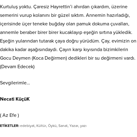
Kurtuluş yoktu. Çaresiz Hayrettin’i ahırdan çıkardım, üzerine
semerini vurup kolanını bir güzel sıktım. Annemin hazırladığı,
içerisinde üçer teneke buğday olan pamuk dokuma çuvalları,
annemle beraber birer birer kucaklayıp eşeğin sırtına yükledik.
Eşeğin yularından tutarak çaya doğru yürüdüm. Çay, evimizin on
dakika kadar aşağısındaydı. Çayın karşı kıyısında bizimkilerin
Gocu Deymen (Koca Değirmen) dedikleri bir su değirmeni vardı.
(Devam Edecek)
Sevgilerimle…
Necati KüçüK
( Az Efe )
ETİKETLER:
edebiyat
,
Kültür
,
Öykü
,
Sanat
,
Yazar
,
yazı