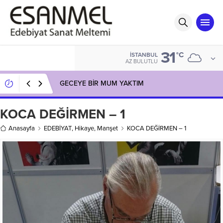
31
°C
İSTANBUL
AZ BULUTLU
GECEYE BİR MUM YAKTIM
KOCA DEĞİRMEN – 1
Anasayfa
EDEBİYAT
,
Hikaye
,
Manşet
KOCA DEĞİRMEN – 1