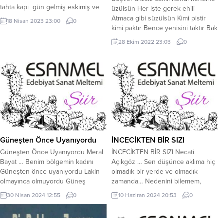
tahta kapı gün gelmiş eskimiş ve
üzülsün Her işte gerek ehili
bayağa yıpranmış. Bunu farkeden
Atmaca gibi süzülsün Kimi pistir
18 Nisan 2023 23:00
0
ev sahibi onu kırarak yerine demir
kimi paktır Bence yenisini taktır Bak
kapı takmış. Gel zaman git zaman,
bunlara müstahaktır Kervanlar
28 Ekim 2022 23:03
0
demir kapı paslanmış. Ev sahibi onu
yolda düzülsün Söyleyecem dur
temizleyip, yeniden boyamış. Tahta
patlama Sakın ikiye katlama Bak
kapı ise fırlatıldığı köşeden demir
balıklama atlama Plan program
kapıya gülerek böyle...
çizilsin Alparslan uzaktır Yemen
Kimdir kanımızı emen Erenler
hemen bak hemen Sıkıntı varsa...
Güneşten Önce Uyanıyordu
İNCECİKTEN BİR SIZI
Güneşten Önce Uyanıyordu Meral
İNCECİKTEN BİR SIZI Necati
Bayat … Benim bölgemin kadını
Açıkgöz … Sen düşünce aklıma hiç
Güneşten önce uyanıyordu Lakin
olmadık bir yerde ve olmadık
olmayınca olmuyordu Güneş
zamanda… Nedenini bilemem,
onların bahtına yazık ki
ürperir tüm bedenim. Yüreğime
30 Nisan 2024 12:55
0
10 Haziran 2024 20:53
0
doğmuyordu Ne kadar reddi miras
oturur incecikten bir sızı. Titrer elim
deseler de Acılar onların peşini
ayağım. Çarpar deli dalgalar