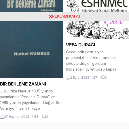
bırakmıyordu Benim bölgemin
destursuz, sahilime. Islanır
kadını Ya babadan çekiyordu Ya
avuçlarım, düşer başım önüme.
kocadan buluyordu Ya da en
Gönül bu ya; düşlerim elbet, senin
REKLAMI KAPAT
değerlisi olan evladıyla sınanıyordu
baş ucumda olmanı. Tutmak
Onun için kabuğunu...
isterim...
VEFA DURAĞI
Gece indirirken siyah
peçesini,Aminlerime umutlar
ekleyip düşler gördüm
hadsizce,Hayret,Gözü kapalı
buluyor yıldızlar ahengini. Ne
2 Eylül 2024 11:27
0
elzem bir his,Göğün rahmine
BİR BEKLEME ZAMANI
düşmeden bir esinti,Üryan
… Ali Rıza Navruz 1995 yılında
kalmışlığımla recm etmek düşlerin
yayınlanan “Renksiz Dünya” ve
kıyılarına vuran mazimi. Ve ne
1999 yılında yayınlanan “Dağlar Ses
hislidir ki gecenin
Vermiyor” isimli hikâye
melali,Pırpırlanırken yürek,Islak
kitaplarından sonra avuçlarıma
kirpiklerden süzülenler öperken
27 Haziran 2023 14:58
0
düşen 3.hikâye kitabıdır Nurkal
elmacık kemiklerimi,Bir bukle
KUMSUZ’un BİR BEKLEME ZAMANI
kokunun müebbetindeyim. Kafam