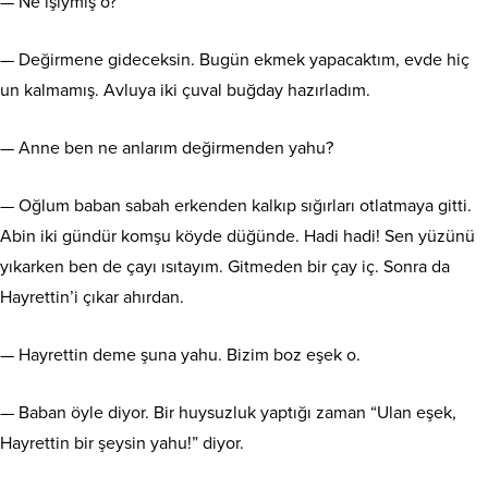
— Ne işiymiş o?
— Değirmene gideceksin. Bugün ekmek yapacaktım, evde hiç
un kalmamış. Avluya iki çuval buğday hazırladım.
— Anne ben ne anlarım değirmenden yahu?
— Oğlum baban sabah erkenden kalkıp sığırları otlatmaya gitti.
Abin iki gündür komşu köyde düğünde. Hadi hadi! Sen yüzünü
yıkarken ben de çayı ısıtayım. Gitmeden bir çay iç. Sonra da
Hayrettin’i çıkar ahırdan.
— Hayrettin deme şuna yahu. Bizim boz eşek o.
— Baban öyle diyor. Bir huysuzluk yaptığı zaman “Ulan eşek,
Hayrettin bir şeysin yahu!” diyor.