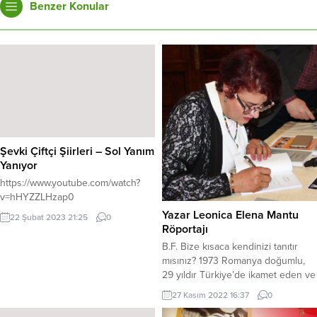
Benzer Konular
Şevki Çiftçi Şiirleri – Sol Yanım
Yanıyor
https://www.youtube.com/watch?
v=hHYZZLHzap0
Yazar Leonica Elena Mantu
22 Şubat 2023 21:25
0
Röportajı
B.F. Bize kısaca kendinizi tanıtır
mısınız? 1973 Romanya doğumlu,
29 yıldır Türkiye’de ikamet eden ve
iki çocuk annesi bir kadınım. B.F.
27 Kasım 2022 16:37
0
Yazmaya nasıl başladığınızdan ve