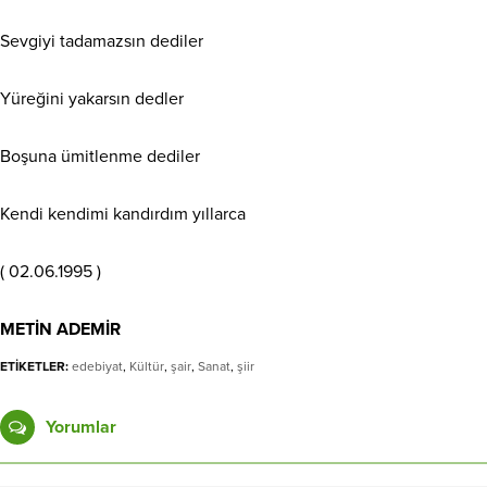
Sevgiyi tadamazsın dediler
Yüreğini yakarsın dedler
Boşuna ümitlenme dediler
Kendi kendimi kandırdım yıllarca
( 02.06.1995 )
METİN ADEMİR
ETİKETLER:
edebiyat
,
Kültür
,
şair
,
Sanat
,
şiir
Yorumlar