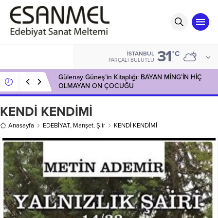
31
°C
İSTANBUL
PARÇALI BULUTLU
Gülenay Güneş’in Kitaplığı: BAYAN MİNG’İN HİÇ
OLMAYAN ON ÇOCUĞU
KENDİ KENDİMİ
Anasayfa
EDEBİYAT
,
Manşet
,
Şiir
KENDİ KENDİMİ