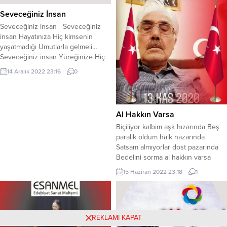
ne kadar zamandır yazdığınızdan
bahseder misiniz biraz? Yazmaya
Seveceğiniz İnsan
2018 yılında başladım. Yazmaya
Seveceğiniz İnsan Seveceğiniz
başkalarına örnek olmak ve böyle
insan Hayatınıza Hiç kimsenin
hayatların olduğunu okuyucularıma
yaşatmadığı Umutlarla gelmeli…
gösterme amacıyla başladım. B.F.
Seveceğiniz insan Yüreğinize Hiç
Yayınladığınız...
yaşamadığınız Sıcaklıkla gelmeli…
14 Aralık 2022 23:16
0
Sevgi Hiç düşünmeden El
uzatmaktır… Bir insanı aradaki
uçurumlara rağmen seviyorsanız,
Bu gerçek sevgidir… Sevgi inançtır
Al Hakkın Varsa
İnancı olmayanın Sevgisi de
Biçiliyor kalbim aşk hızarında Beş
yalandır… Sevmek bedeni değil,
paralık oldum halk nazarında
Yüreği sevmektir Sevmek yanında
Satsam almıyorlar dost pazarında
olup Ona süslü cümleler...
Bedelini sorma al hakkın varsa
Ayrılık hançerin bağrıma çaktın
15 Haziran 2022 23:18
1
Seviyorum diye söz etme sakın
Dedim ödeyeyim geçtiyse hakkın
Var diye haykırma al hakkın varsa
Ben sevdim seninki sahteymiş
REKLAMI KAPAT
meğer Seven sevgisine karşılık