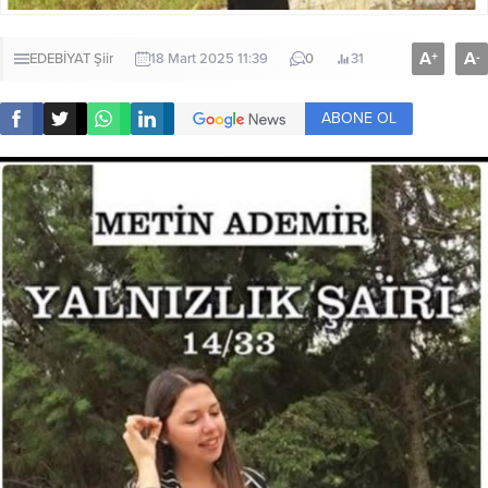
A
A
+
-
EDEBİYAT
Şiir
18 Mart 2025 11:39
0
31
ABONE OL