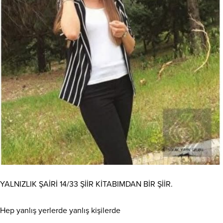
YALNIZLIK ŞAİRİ 14/33 ŞİİR KİTABIMDAN BİR ŞİİR.
Hep yanlış yerlerde yanlış kişilerde